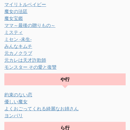
マイリトルベイビー
魔女の法廷
魔女宝鑑
ママ～最後の贈りもの～
ミスティ
ミセン -未生-
みんなキムチ
元カノクラブ
元カレは天才詐欺師
モンスター その愛と復讐
や行
約束のない恋
優しい魔女
よくおごってくれる綺麗なお姉さん
ヨンパリ
ら行