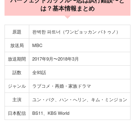
パーフェクトカップル〜恋は試行錯誤〜と
は？基本情報まとめ
原題
완벽한 파트너（ワンビョッカン パトゥノ）
放送局
MBC
放送期間
2017年9月〜2018年3月
話数
全93話
ジャンル
ラブコメ・再婚・家族ドラマ
主演
ユン・バク、ハン・へリン、キム・ミンジョン
日本配信
BS11、KBS World