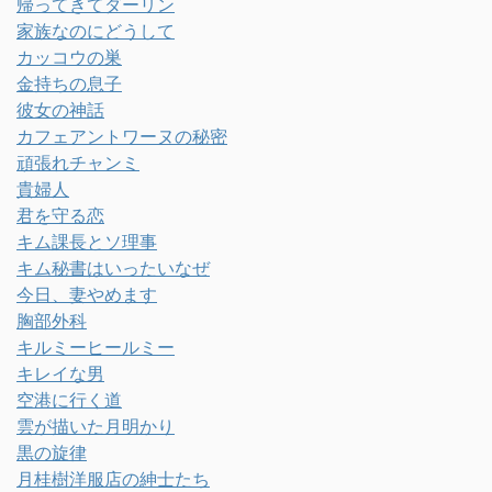
帰ってきてダーリン
家族なのにどうして
カッコウの巣
金持ちの息子
彼女の神話
カフェアントワーヌの秘密
頑張れチャンミ
貴婦人
君を守る恋
キム課長とソ理事
キム秘書はいったいなぜ
今日、妻やめます
胸部外科
キルミーヒールミー
キレイな男
空港に行く道
雲が描いた月明かり
黒の旋律
月桂樹洋服店の紳士たち