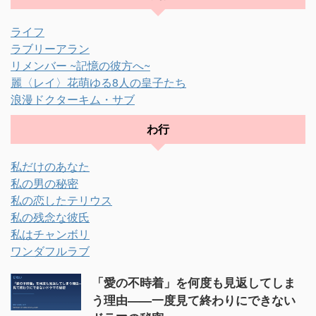
ライフ
ラブリーアラン
リメンバー ~記憶の彼方へ~
麗〈レイ〉花萌ゆる8人の皇子たち
浪漫ドクターキム・サブ
わ行
私だけのあなた
私の男の秘密
私の恋したテリウス
私の残念な彼氏
私はチャンボリ
ワンダフルラブ
「愛の不時着」を何度も見返してしま
う理由——一度見て終わりにできない