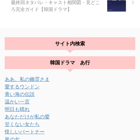
最終回ネタバレ・キャスト相関図・見どこ
ろ完全ガイド【韓国ドラマ】
サイト内検索
韓国ドラマ あ行
ああ、私の幽霊さま
愛するウンドン
青い海の伝説
温かい一言
明日も晴れ
あなただけが私の愛
甘くない女たち
怪しいパートナー
嵐の女