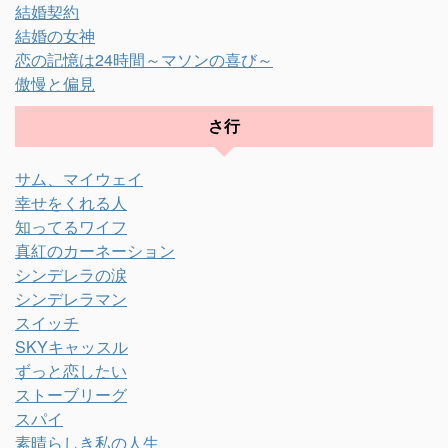
結婚契約
結婚の女神
恋の記憶は24時間～マソンの喜び～
傲慢と偏見
さ行
サム、マイウェイ
幸せをくれる人
知ってるワイフ
真紅のカーネーション
シンデレラの涙
シンデレラマン
スイッチ
SKYキャッスル
ずっと恋したい
ストーブリーグ
スパイ
素晴らしき私の人生