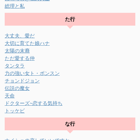
総理と私
た行
大丈夫、愛だ
大切に育てた娘ハナ
太陽の末裔
ただ愛する仲
タンタラ
力の強い女ト・ボンスン
チョンドジョン
伝説の魔女
天命
ドクターズ~恋する気持ち
トッケビ
な行