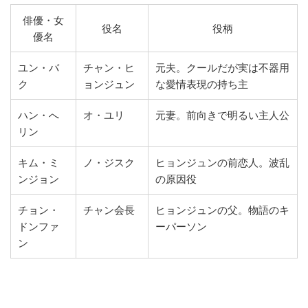
俳優・女
役名
役柄
優名
ユン・バ
チャン・ヒ
元夫。クールだが実は不器用
ク
ョンジュン
な愛情表現の持ち主
ハン・へ
オ・ユリ
元妻。前向きで明るい主人公
リン
キム・ミ
ノ・ジスク
ヒョンジュンの前恋人。波乱
ンジョン
の原因役
チョン・
チャン会長
ヒョンジュンの父。物語のキ
ドンファ
ーパーソン
ン