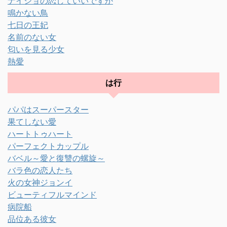
ナイショの恋していいですか
鳴かない鳥
七日の王妃
名前のない女
匂いを見る少女
熱愛
は行
パパはスーパースター
果てしない愛
ハートトゥハート
パーフェクトカップル
バベル～愛と復讐の螺旋～
バラ色の恋人たち
火の女神ジョンイ
ビューティフルマインド
病院船
品位ある彼女