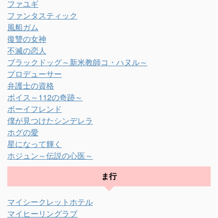
ファユギ
ファンタスティック
風船ガム
復讐の女神
不滅の恋人
ブラックドッグ～新米教師コ・ハヌル～
プロデューサー
弁護士の資格
ボイス～112の奇跡～
ボーイフレンド
僕が見つけたシンデレラ
ホグの愛
星になって輝く
ホジュン～伝説の心医～
ま行
マイシークレットホテル
マイヒーリングラブ