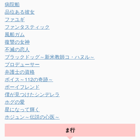
病院船
品位ある彼女
ファユギ
ファンタスティック
風船ガム
復讐の女神
不滅の恋人
ブラックドッグ～新米教師コ・ハヌル～
プロデューサー
弁護士の資格
ボイス～112の奇跡～
ボーイフレンド
僕が見つけたシンデレラ
ホグの愛
星になって輝く
ホジュン～伝説の心医～
ま行