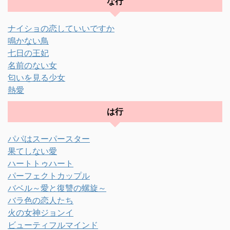
な行
ナイショの恋していいですか
鳴かない鳥
七日の王妃
名前のない女
匂いを見る少女
熱愛
は行
パパはスーパースター
果てしない愛
ハートトゥハート
パーフェクトカップル
バベル～愛と復讐の螺旋～
バラ色の恋人たち
火の女神ジョンイ
ビューティフルマインド