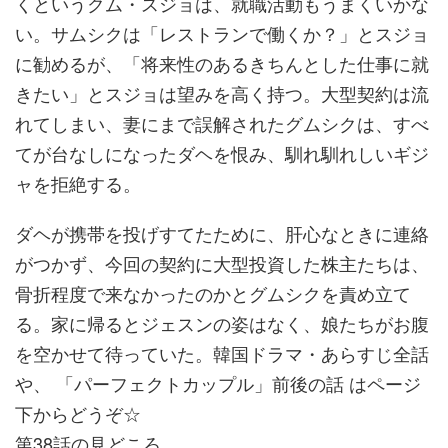
くというクム・スジョは、就職活動もうまくいかな
い。サムシクは「レストランで働くか？」とスジョ
に勧めるが、「将来性のあるきちんとした仕事に就
きたい」とスジョは望みを高く持つ。大型契約は流
れてしまい、妻にまで誤解されたグムシクは、すべ
てが台なしになったダヘを恨み、馴れ馴れしいギジ
ャを拒絶する。
ダヘが携帯を投げすてたために、肝心なときに連絡
がつかず、今回の契約に大型投資した株主たちは、
骨折程度で来なかったのかとグムシクを責め立て
る。家に帰るとジェスンの姿はなく、娘たちがお腹
を空かせて待っていた。韓国ドラマ・あらすじ全話
や、 「パーフェクトカップル」前後の話 はページ
下からどうぞ☆
第38話の見どころ