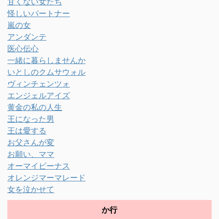
甘くない女たち
怪しいパートナー
嵐の女
アンダンテ
医心伝心
一緒に暮らしませんか
いとしのクムサウォル
ヴィンチェンツォ
エンジェルアイズ
黄金の私の人生
王になった男
王は愛する
お父さんが変
お願い、ママ
オーマイビーナス
オレンジマーマレード
女を泣かせて
か行