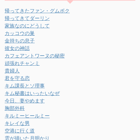
帰ってきたファン・グムボク
帰ってきてダーリン
家族なのにどうして
カッコウの巣
金持ちの息子
彼女の神話
カフェアントワーヌの秘密
頑張れチャンミ
貴婦人
君を守る恋
キム課長とソ理事
キム秘書はいったいなぜ
今日、妻やめます
胸部外科
キルミーヒールミー
キレイな男
空港に行く道
雲が描いた月明かり