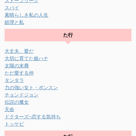
ストーブリーグ
スパイ
素晴らしき私の人生
総理と私
た行
大丈夫、愛だ
大切に育てた娘ハナ
太陽の末裔
ただ愛する仲
タンタラ
力の強い女ト・ボンスン
チョンドジョン
伝説の魔女
天命
ドクターズ~恋する気持ち
トッケビ