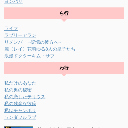
ヨンパリ
ら行
ライフ
ラブリーアラン
リメンバー ~記憶の彼方へ~
麗〈レイ〉花萌ゆる8人の皇子たち
浪漫ドクターキム・サブ
わ行
私だけのあなた
私の男の秘密
私の恋したテリウス
私の残念な彼氏
私はチャンボリ
ワンダフルラブ