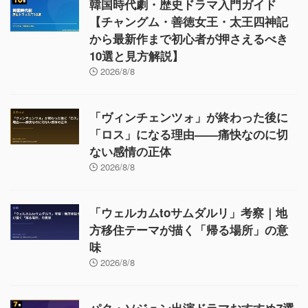
韓国時代劇・歴史ドラマ入門ガイド
【チャングム・善徳女王・太王四神記
から最新作まで初心者が押さえるべき
10選と見方解説】
2026/8/8
「ヴィンチェンツォ」が終わった後に
「ロス」になる理由——痛快なのに切
ない感情の正体
2026/8/8
「ウェルカムtoサムダルリ」考察｜地
方移住テーマが描く「帰る場所」の意
味
2026/8/8