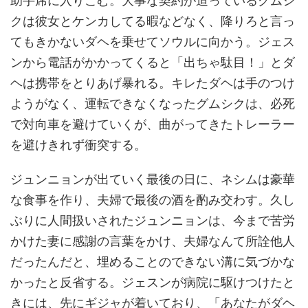
クは彼女とケンカしてる暇などなく、降りろと言っ
てもきかないダヘを乗せてソウルに向かう。ジェス
ンから電話がかかってくると「出ちゃ駄目！」とダ
ヘは携帯をとりあげ暴れる。キレたダヘは手のつけ
ようがなく、運転できなくなったグムシクは、必死
で対向車を避けていくが、曲がってきたトレーラー
を避けきれず衝突する。
ジュンニョンが出ていく最後の日に、ネシムは豪華
な食事を作り、夫婦で最後の酒を酌み交わす。久し
ぶりに人間扱いされたジュンニョンは、今まで苦労
かけた妻に感謝の言葉をかけ、夫婦なんて所詮他人
だったんだと、埋めることのできない溝に気づかな
かったと反省する。ジェスンが病院に駆けつけたと
きには、先にギジャが着いており、「あなたがダヘ