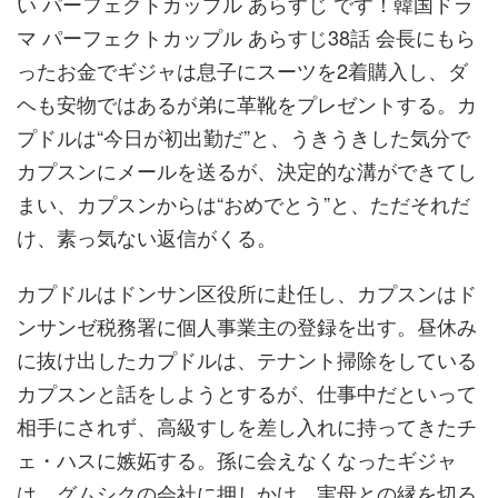
い パーフェクトカップル あらすじ です！韓国ドラ
マ パーフェクトカップル あらすじ38話 会長にもら
ったお金でギジャは息子にスーツを2着購入し、ダ
ヘも安物ではあるが弟に革靴をプレゼントする。カ
プドルは“今日が初出勤だ”と、うきうきした気分で
カプスンにメールを送るが、決定的な溝ができてし
まい、カプスンからは“おめでとう”と、ただそれだ
け、素っ気ない返信がくる。
カプドルはドンサン区役所に赴任し、カプスンはド
ンサンゼ税務署に個人事業主の登録を出す。昼休み
に抜け出したカプドルは、テナント掃除をしている
カプスンと話をしようとするが、仕事中だといって
相手にされず、高級すしを差し入れに持ってきたチ
ェ・ハスに嫉妬する。孫に会えなくなったギジャ
は、グムシクの会社に押しかけ、実母との縁を切る