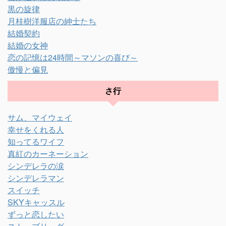
黒の旋律
月桂樹洋服店の紳士たち
結婚契約
結婚の女神
恋の記憶は24時間～マソンの喜び～
傲慢と偏見
さ行
サム、マイウェイ
幸せをくれる人
知ってるワイフ
真紅のカーネーション
シンデレラの涙
シンデレラマン
スイッチ
SKYキャッスル
ずっと恋したい