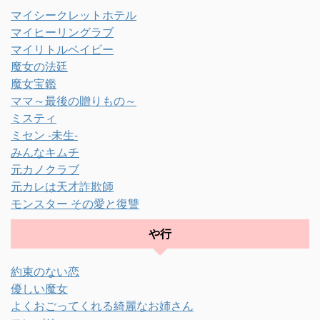
マイシークレットホテル
マイヒーリングラブ
マイリトルベイビー
魔女の法廷
魔女宝鑑
ママ～最後の贈りもの～
ミスティ
ミセン -未生-
みんなキムチ
元カノクラブ
元カレは天才詐欺師
モンスター その愛と復讐
や行
約束のない恋
優しい魔女
よくおごってくれる綺麗なお姉さん