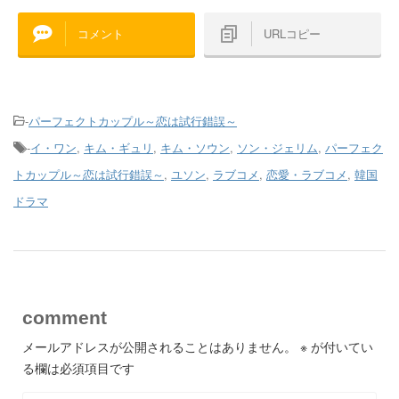
コメント
URLコピー
-
パーフェクトカップル～恋は試行錯誤～
-
イ・ワン
,
キム・ギュリ
,
キム・ソウン
,
ソン・ジェリム
,
パーフェク
トカップル～恋は試行錯誤～
,
ユソン
,
ラブコメ
,
恋愛・ラブコメ
,
韓国
ドラマ
comment
メールアドレスが公開されることはありません。
※
が付いてい
る欄は必須項目です