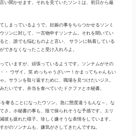
言い聞かせます。それを見ていたソンミは、初日から厳
てしまっているようで。妊娠の事をちらつかせるソンミ
ウソンに対して、一言物申すソンナム。それを聞いてい
ると、誰でも悩むものよと言い、 サランに執着している
ができなくなったこと受け入れろよ。
っていますが、頑張っているようです。ソンナムがその
・・ ウザイ。笑 めっちゃうざいー！かまってちゃんもい
ゃ。サランを取り返すために、職場を見つけたいジス。
みたいです。弁当を食べていたドクファとホ秘書。
事を奢ることになったウソン。急に態度違うもんな～。な
てさ。ホ秘書の事も、陰で操られそうな予感です。エリ
減彼も疲れた様子。珍しく嫌そうな表情をしています。
すがのソンナムも、嫌気がさしてきたんですね。