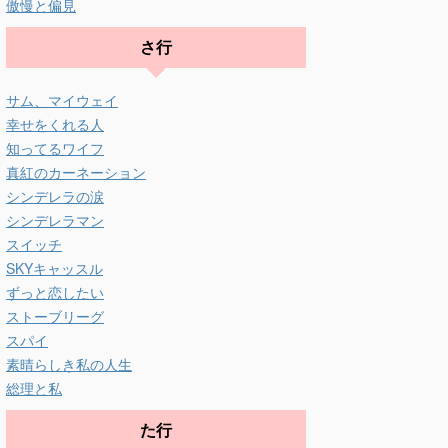
傲慢と偏見
さ行
サム、マイウェイ
幸せをくれる人
知ってるワイフ
真紅のカーネーション
シンデレラの涙
シンデレラマン
スイッチ
SKYキャッスル
ずっと恋したい
ストーブリーグ
スパイ
素晴らしき私の人生
総理と私
た行