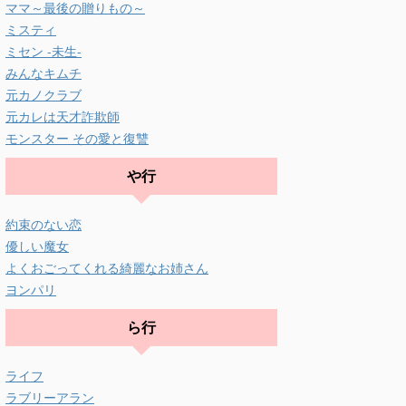
ママ～最後の贈りもの～
ミスティ
ミセン -未生-
みんなキムチ
元カノクラブ
元カレは天才詐欺師
モンスター その愛と復讐
や行
約束のない恋
優しい魔女
よくおごってくれる綺麗なお姉さん
ヨンパリ
ら行
ライフ
ラブリーアラン