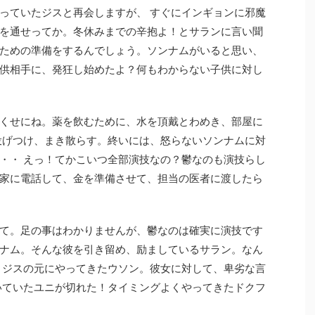
っていたジスと再会しますが、 すぐにインギョンに邪魔
を通せってか。冬休みまでの辛抱よ！とサランに言い聞
ための準備をするんでしょう。ソンナムがいると思い、
供相手に、発狂し始めたよ？何もわからない子供に対し
くせにね。薬を飲むために、水を頂戴とわめき、部屋に
投げつけ、まき散らす。終いには、怒らないソンナムに対
・・ えっ！てかこいつ全部演技なの？鬱なのも演技らし
家に電話して、金を準備させて、担当の医者に渡したら
て。足の事はわかりませんが、鬱なのは確実に演技です
ナム。そんな彼を引き留め、励ましているサラン。なん
 ジスの元にやってきたウソン。彼女に対して、卑劣な言
いていたユニが切れた！タイミングよくやってきたドクフ