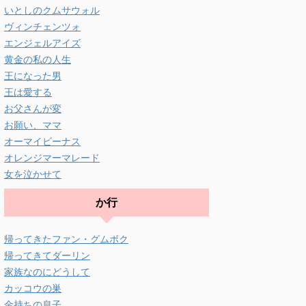
いとしのクムサウォル
ヴィンチェンツォ
エンジェルアイズ
黄金の私の人生
王になった男
王は愛する
お父さんが変
お願い、ママ
オーマイビーナス
オレンジマーマレード
女を泣かせて
か行
帰ってきたファン・グムボク
帰ってきてダーリン
家族なのにどうして
カッコウの巣
金持ちの息子