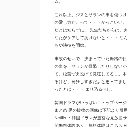
ム。
これ以上、ジスとサランの事を傷つけ
の愛し方だ。って・・・かっこいい。
だとは知らずに、 先生たちからは、
なたがケアしてあげないと・・・ な
もや演技を開始。
事故のせいで、決まっていた舞踏の仕
の事を、サランが目撃したりしないか
て、松葉づえ投げて発狂してるし。本当
るけど、発狂しすぎだよと思ってまし
ったとは・・・ エリ恐るべし。
韓国ドラマがいっぱい！トップページ
まとめ 黒の旋律の画像は下記より引用
Netflix ：韓国ドラマが豊富な見放題サ
間無料体験あり。無料体験はこちら Hul