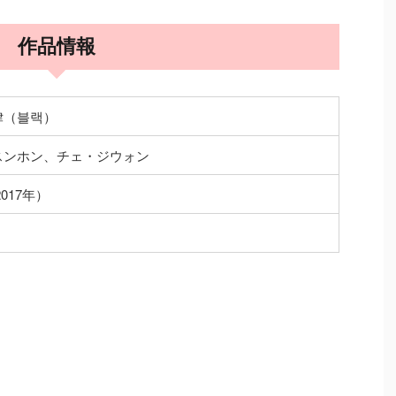
作品情報
律（블랙）
スンホン、チェ・ジウォン
017年）