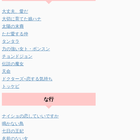
大丈夫、愛だ
大切に育てた娘ハナ
太陽の末裔
ただ愛する仲
タンタラ
力の強い女ト・ボンスン
チョンドジョン
伝説の魔女
天命
ドクターズ~恋する気持ち
トッケビ
な行
ナイショの恋していいですか
鳴かない鳥
七日の王妃
名前のない女