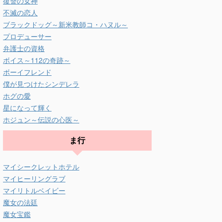
復讐の女神
不滅の恋人
ブラックドッグ～新米教師コ・ハヌル～
プロデューサー
弁護士の資格
ボイス～112の奇跡～
ボーイフレンド
僕が見つけたシンデレラ
ホグの愛
星になって輝く
ホジュン～伝説の心医～
ま行
マイシークレットホテル
マイヒーリングラブ
マイリトルベイビー
魔女の法廷
魔女宝鑑