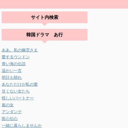
サイト内検索
韓国ドラマ あ行
ああ、私の幽霊さま
愛するウンドン
青い海の伝説
温かい一言
明日も晴れ
あなただけが私の愛
甘くない女たち
怪しいパートナー
嵐の女
アンダンテ
医心伝心
一緒に暮らしませんか