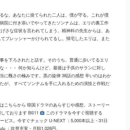
るな。あなたに捨てられた二人は、僕が守る。これが僕
病院に付き添いでやってきたソンナムは、エリの裏工作
大げさな症状を言われてしまう。精神科の先生からは、あ
んてプレッシャーかけられてるし。帰宅したエリは、また
事を下ろされたと話す。そのうち、普通に歩いてるエリ
な・・・ 何か知らんけど、最後は子供のサランに対し
に醜さの極みです。黒の旋律 38話の感想 辛いのはわか
たが、 すべてソンナムを手に入れるための演技と作戦だ
はこちらから 韓国ドラマのあらすじや感想、ストーリー
しております BS11
このドラマを今すぐ視聴する
ービス。今すぐチェック U-NEXT ：5,000本以上・31日
u ：吹替充実・月額1,026円。