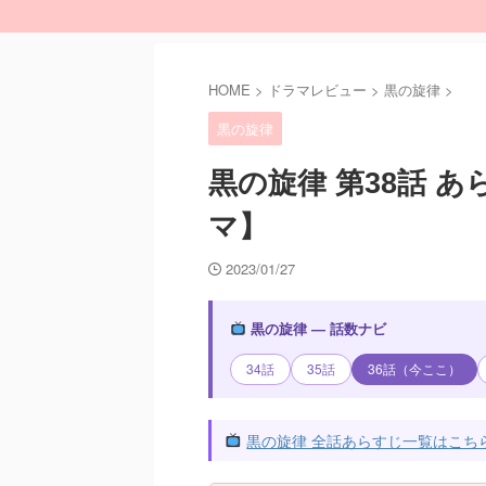
HOME
>
ドラマレビュー
>
黒の旋律
>
黒の旋律
黒の旋律 第38話 
マ】
2023/01/27
黒の旋律 — 話数ナビ
34話
35話
36話（今ここ）
黒の旋律 全話あらすじ一覧はこち