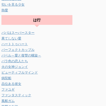
匂いを見る少女
熱愛
は行
パパはスーパースター
果てしない愛
ハートトゥハート
パーフェクトカップル
バベル～愛と復讐の螺旋～
バラ色の恋人たち
火の女神ジョンイ
ビューティフルマインド
病院船
品位ある彼女
ファユギ
ファンタスティック
風船ガム