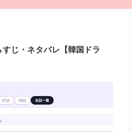
あらすじ・ネタバレ【韓国ドラ
37話
38話
全話一覧
ら