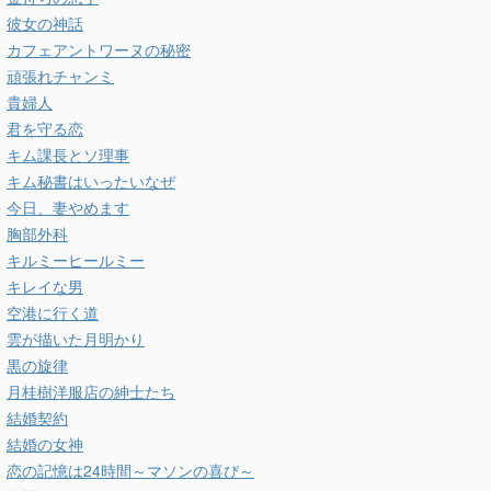
彼女の神話
カフェアントワーヌの秘密
頑張れチャンミ
貴婦人
君を守る恋
キム課長とソ理事
キム秘書はいったいなぜ
今日、妻やめます
胸部外科
キルミーヒールミー
キレイな男
空港に行く道
雲が描いた月明かり
黒の旋律
月桂樹洋服店の紳士たち
結婚契約
結婚の女神
恋の記憶は24時間～マソンの喜び～