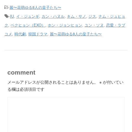
-
麗〜花萌ゆる8人の皇子たち〜
-
IU
,
イ・ジュンギ
,
カン・ハヌル
,
キム・サノ
,
ジス
,
ナム・ジュヒョ
ク
,
ベクヒョン（EXO）
,
ホン・ジョンヒョン
,
ユン・ソヌ
,
恋愛・ラブ
コメ
,
時代劇
,
韓国ドラマ
,
麗〜花萌ゆる8人の皇子たち〜
comment
メールアドレスが公開されることはありません。
※
が付いてい
る欄は必須項目です