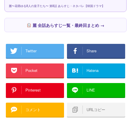
麗〜花萌ゆる8人の皇子たち〜 第8話 あらすじ・ネタバレ【韓国ドラマ】
麗 全話あらすじ一覧・最終回まとめ →
Twitter
Share
Pocket
Hatena
Pinterest
LINE
コメント
URLコピー