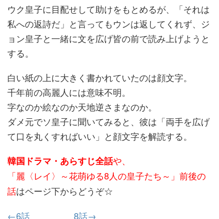
ウク皇子に目配せして助けをもとめるが、「それは
私への返詩だ」と言ってもウンは返してくれず、ジ
ョン皇子と一緒に文を広げ皆の前で読み上げようと
する。
白い紙の上に大きく書かれていたのは顔文字。
千年前の高麗人には意味不明。
字なのか絵なのか天地逆さまなのか。
ダメ元でソ皇子に聞いてみると、彼は「両手を広げ
て口を丸くすればいい」と顔文字を解読する。
や、
韓国ドラマ・あらすじ全話
「麗〈レイ〉～花萌ゆる8人の皇子たち～」前後の
話
はページ下からどうぞ☆
←6話
8話→