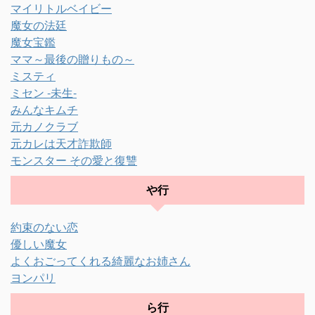
マイリトルベイビー
魔女の法廷
魔女宝鑑
ママ～最後の贈りもの～
ミスティ
ミセン -未生-
みんなキムチ
元カノクラブ
元カレは天才詐欺師
モンスター その愛と復讐
や行
約束のない恋
優しい魔女
よくおごってくれる綺麗なお姉さん
ヨンパリ
ら行