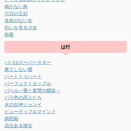
鳴かない鳥
七日の王妃
名前のない女
匂いを見る少女
熱愛
は行
パパはスーパースター
果てしない愛
ハートトゥハート
パーフェクトカップル
バベル～愛と復讐の螺旋～
バラ色の恋人たち
火の女神ジョンイ
ビューティフルマインド
病院船
品位ある彼女