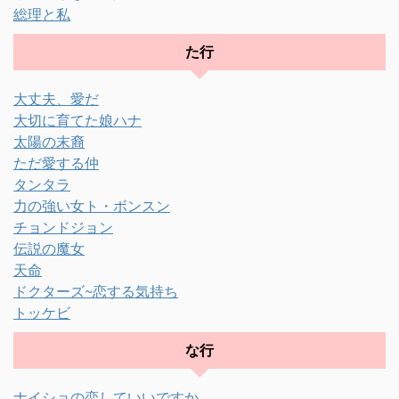
総理と私
た行
大丈夫、愛だ
大切に育てた娘ハナ
太陽の末裔
ただ愛する仲
タンタラ
力の強い女ト・ボンスン
チョンドジョン
伝説の魔女
天命
ドクターズ~恋する気持ち
トッケビ
な行
ナイショの恋していいですか