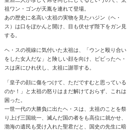
祖ワン・ゴンが天胤を連れて登場。
あの歴史に名高い太祖の実物を見たハジン（ヘ・
ス）は口をぽかんと開け、目も伏せず陛下をガン見
する。
ヘ・スの視線に気付いた太祖は、「ウンと殴り合い
をした女人だな」と険しい顔を向け、ビビったヘ・
スは床にひれ伏し、太祖に謝罪する。
「皇子の顔に傷をつけて、ただですむと思っている
のか！」と太祖の怒りはまだ解けておらず、これは
困った。
一世一代の大勝負に出たヘ・スは、太祖のことを祭
り上げ三国統一、滅んだ国の者をも高位に就かせ、
渤海の遺民も受け入れた聖君だと、国史の先生に暗