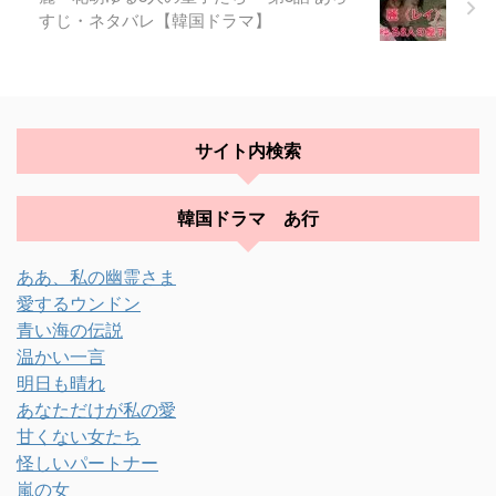
すじ・ネタバレ【韓国ドラマ】
サイト内検索
韓国ドラマ あ行
ああ、私の幽霊さま
愛するウンドン
青い海の伝説
温かい一言
明日も晴れ
あなただけが私の愛
甘くない女たち
怪しいパートナー
嵐の女