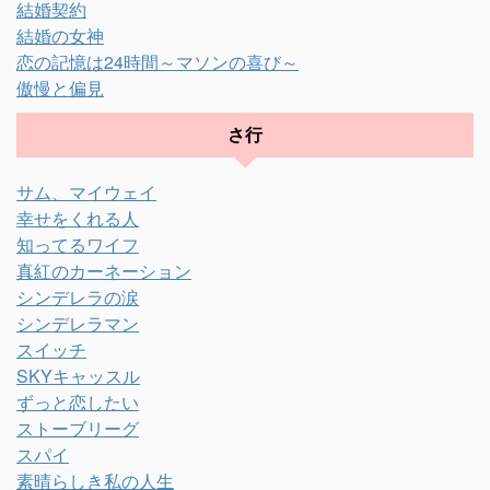
結婚契約
結婚の女神
恋の記憶は24時間～マソンの喜び～
傲慢と偏見
さ行
サム、マイウェイ
幸せをくれる人
知ってるワイフ
真紅のカーネーション
シンデレラの涙
シンデレラマン
スイッチ
SKYキャッスル
ずっと恋したい
ストーブリーグ
スパイ
素晴らしき私の人生