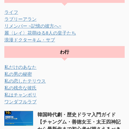
ライフ
ラブリーアラン
リメンバー ~記憶の彼方へ~
麗〈レイ〉花萌ゆる8人の皇子たち
浪漫ドクターキム・サブ
わ行
私だけのあなた
私の男の秘密
私の恋したテリウス
私の残念な彼氏
私はチャンボリ
ワンダフルラブ
韓国時代劇・歴史ドラマ入門ガイド
【チャングム・善徳女王・太王四神記
から最新作まで初心者が押さえるべき