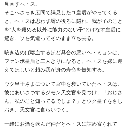
見直すへ・ス。
そこへさっき広間で謁見したユ皇后がやってくる
と、ヘ・スは思わず塀の後ろに隠れ、我が子のこと
を“人を殺める以外に能力のない子”とけなす皇后に
驚き、ソを気遣ってそのまま立ち去る。
咳き込めば喀血するほど具合の悪いヘ・ミョンは、
ファンボ皇后と二人きりになると、ヘ・スを嫁に迎
えてほしいと頼み我が身の寿命を告知する。
ウク皇子さまについて宮中を歩いていたヘ・スは、
彼にあいさつするジモン天文官を見つけ、「おじさ
ん、私のこと知ってるでしょ？」とウク皇子をさし
おき、天文官に食らいつく。
一緒にお酒を飲んだ仲だとヘ・スに詰め寄られて