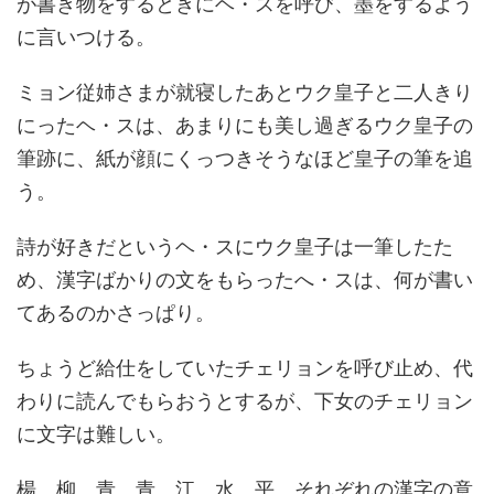
が書き物をするときにヘ・スを呼び、墨をするよう
に言いつける。
ミョン従姉さまが就寝したあとウク皇子と二人きり
にったヘ・スは、あまりにも美し過ぎるウク皇子の
筆跡に、紙が顔にくっつきそうなほど皇子の筆を追
う。
詩が好きだというヘ・スにウク皇子は一筆したた
め、漢字ばかりの文をもらったへ・スは、何が書い
てあるのかさっぱり。
ちょうど給仕をしていたチェリョンを呼び止め、代
わりに読んでもらおうとするが、下女のチェリョン
に文字は難しい。
楊 柳 青 青 江 水 平 それぞれの漢字の意