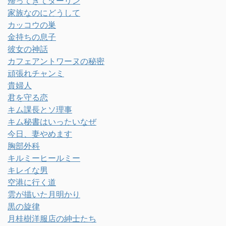
帰ってきてダーリン
家族なのにどうして
カッコウの巣
金持ちの息子
彼女の神話
カフェアントワーヌの秘密
頑張れチャンミ
貴婦人
君を守る恋
キム課長とソ理事
キム秘書はいったいなぜ
今日、妻やめます
胸部外科
キルミーヒールミー
キレイな男
空港に行く道
雲が描いた月明かり
黒の旋律
月桂樹洋服店の紳士たち