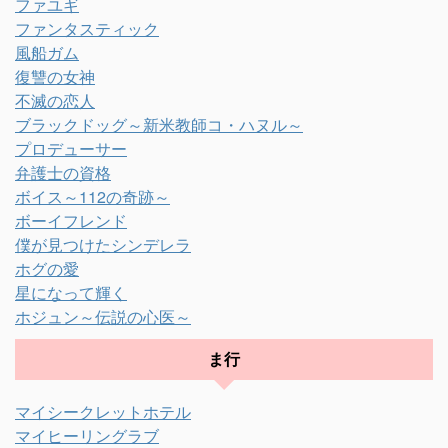
ファユギ
ファンタスティック
風船ガム
復讐の女神
不滅の恋人
ブラックドッグ～新米教師コ・ハヌル～
プロデューサー
弁護士の資格
ボイス～112の奇跡～
ボーイフレンド
僕が見つけたシンデレラ
ホグの愛
星になって輝く
ホジュン～伝説の心医～
ま行
マイシークレットホテル
マイヒーリングラブ