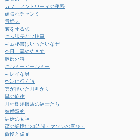
カフェアントワーヌの秘密
頑張れチャンミ
貴婦人
君を守る恋
キム課長とソ理事
キム秘書はいったいなぜ
今日、妻やめます
胸部外科
キルミーヒールミー
キレイな男
空港に行く道
雲が描いた月明かり
黒の旋律
月桂樹洋服店の紳士たち
結婚契約
結婚の女神
恋の記憶は24時間～マソンの喜び～
傲慢と偏見