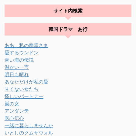
サイト内検索
韓国ドラマ あ行
ああ、私の幽霊さま
愛するウンドン
青い海の伝説
温かい一言
明日も晴れ
あなただけが私の愛
甘くない女たち
怪しいパートナー
嵐の女
アンダンテ
医心伝心
一緒に暮らしませんか
いとしのクムサウォル