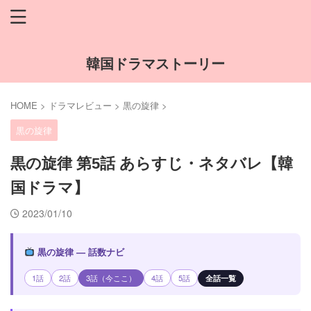
韓国ドラマストーリー
HOME
>
ドラマレビュー
>
黒の旋律
>
黒の旋律
黒の旋律 第5話 あらすじ・ネタバレ【韓
国ドラマ】
2023/01/10
黒の旋律 — 話数ナビ
1話
2話
3話（今ここ）
4話
5話
全話一覧