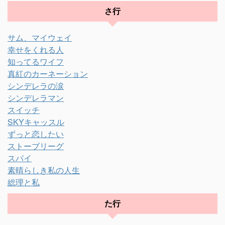
さ行
サム、マイウェイ
幸せをくれる人
知ってるワイフ
真紅のカーネーション
シンデレラの涙
シンデレラマン
スイッチ
SKYキャッスル
ずっと恋したい
ストーブリーグ
スパイ
素晴らしき私の人生
総理と私
た行