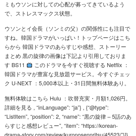
ミもウソンに対しての心配が募ってきているよう
で、ストレスマックス状態。
ウソンとイ会長（ソンミの父）の関係性にも注目で
すね。韓国ドラマがいっぱい！トップページはこち
らから 韓国ドラマのあらすじや感想、ストーリー
まとめ 黒の旋律の画像は下記より引用しておりま
す BS11
このドラマを今すぐ視聴する Netflix ：
韓国ドラマが豊富な見放題サービス。今すぐチェッ
ク U-NEXT ：5,000本以上・31日間無料体験あり。
無料体験はこちら Hulu ：吹替充実・月額1,026円。
詳細を見る , “inLanguage”: “ja”} , {“@type”:
“ListItem”, “position”: 2, “name”: “黒の旋律 – 5話のあ
らすじと感想レビュー”, “item”: “https://korean-
drama-story.com/review/kuronosennritsu/45523/”}]}