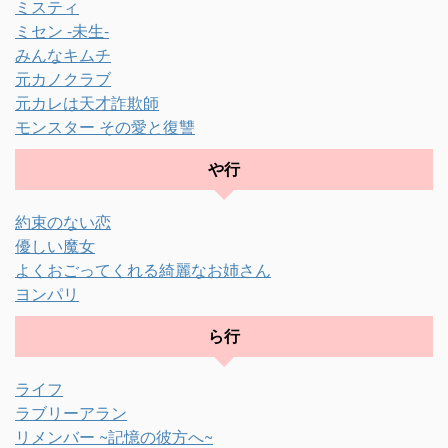
ミスティ
ミセン -未生-
みんなキムチ
元カノクラブ
元カレは天才詐欺師
モンスター その愛と復讐
や行
約束のない恋
優しい魔女
よくおごってくれる綺麗なお姉さん
ヨンパリ
ら行
ライフ
ラブリーアラン
リメンバー ~記憶の彼方へ~