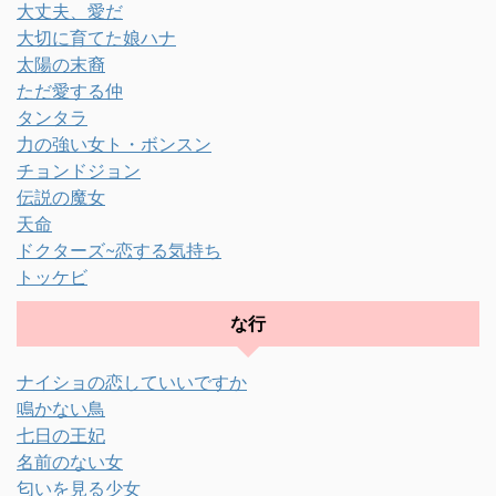
大丈夫、愛だ
大切に育てた娘ハナ
太陽の末裔
ただ愛する仲
タンタラ
力の強い女ト・ボンスン
チョンドジョン
伝説の魔女
天命
ドクターズ~恋する気持ち
トッケビ
な行
ナイショの恋していいですか
鳴かない鳥
七日の王妃
名前のない女
匂いを見る少女