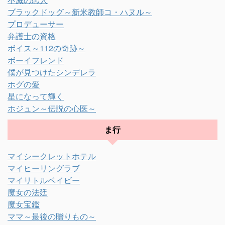
ブラックドッグ～新米教師コ・ハヌル～
プロデューサー
弁護士の資格
ボイス～112の奇跡～
ボーイフレンド
僕が見つけたシンデレラ
ホグの愛
星になって輝く
ホジュン～伝説の心医～
ま行
マイシークレットホテル
マイヒーリングラブ
マイリトルベイビー
魔女の法廷
魔女宝鑑
ママ～最後の贈りもの～