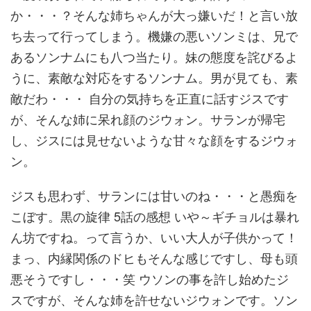
か・・・？そんな姉ちゃんが大っ嫌いだ！と言い放
ち去って行ってしまう。機嫌の悪いソンミは、兄で
あるソンナムにも八つ当たり。妹の態度を詫びるよ
うに、素敵な対応をするソンナム。男が見ても、素
敵だわ・・・ 自分の気持ちを正直に話すジスです
が、そんな姉に呆れ顔のジウォン。サランが帰宅
し、ジスには見せないような甘々な顔をするジウォ
ン。
ジスも思わず、サランには甘いのね・・・と愚痴を
こぼす。黒の旋律 5話の感想 いや～ギチョルは暴れ
ん坊ですね。って言うか、いい大人が子供かって！
まっ、内縁関係のドヒもそんな感じですし、母も頭
悪そうですし・・・笑 ウソンの事を許し始めたジ
スですが、そんな姉を許せないジウォンです。ソン