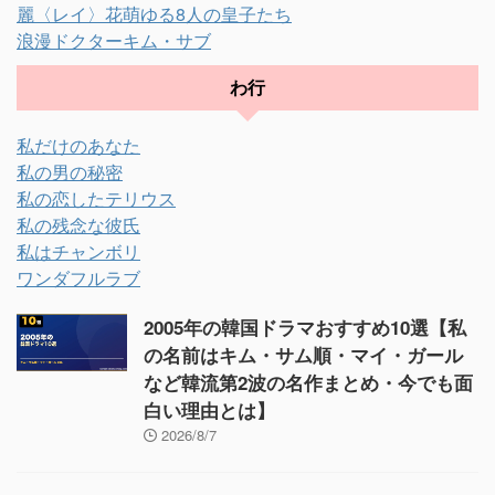
麗〈レイ〉花萌ゆる8人の皇子たち
浪漫ドクターキム・サブ
わ行
私だけのあなた
私の男の秘密
私の恋したテリウス
私の残念な彼氏
私はチャンボリ
ワンダフルラブ
2005年の韓国ドラマおすすめ10選【私
の名前はキム・サム順・マイ・ガール
など韓流第2波の名作まとめ・今でも面
白い理由とは】
2026/8/7