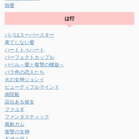
熱愛
は行
パパはスーパースター
果てしない愛
ハートトゥハート
パーフェクトカップル
バベル～愛と復讐の螺旋～
バラ色の恋人たち
火の女神ジョンイ
ビューティフルマインド
病院船
品位ある彼女
ファユギ
ファンタスティック
風船ガム
復讐の女神
不滅の恋人