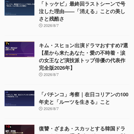
「トッケビ」最終回ラストシーンで号
泣した理由——「消える」ことの美し
さと残酷さ
2026/8/7
キム・スヒョン出演ドラマおすすめ7選
【星から来たあなた・愛の不時着・涙
の女王など演技派トップ俳優の代表作
完全版2026年】
2026/8/7
「パチンコ」考察｜在日コリアンの100
年史と「ルーツを生きる」こと
2026/8/7
復讐・ざまあ・スカッとする韓国ドラ