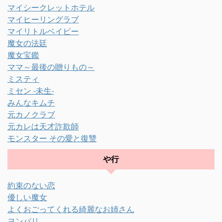
マイシークレットホテル
マイヒーリングラブ
マイリトルベイビー
魔女の法廷
魔女宝鑑
ママ～最後の贈りもの～
ミスティ
ミセン -未生-
みんなキムチ
元カノクラブ
元カレは天才詐欺師
モンスター その愛と復讐
や行
約束のない恋
優しい魔女
よくおごってくれる綺麗なお姉さん
ヨンパリ