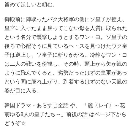
留めてほしいと頼む。
御殿前に陣取ったパク大将軍の側にソ皇子が控え、
皇宮に入ったまま戻ってこない母を人質に取られた
という名分で襲撃しようとするワン・ヨ。ソ皇子の
後ろで心配そうに見ているヘ・スを見つけたウク皇
子は逆上し、ソ皇子に斬りかかる。冷静なワン・ヨ
は二人の戦いを傍観し、その時、頭上から矢が嵐の
ように飛んでくると、劣勢だったはずの皇軍があっ
という間に膨れ上がり、到着するはずのない天胤の
姿が目に入る。
韓国ドラマ・あらすじ全話 や、 「麗〈レイ〉～花
萌ゆる8人の皇子たち～」前後の話 はページ下から
どうぞ☆