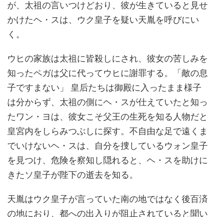
が、太祖の言いつけどおり、彼が生きていると見せ
かけたヘ・スは、ウク皇子を疑い天胤を呼びにい
く。
ウヒの家族は太祖に皆殺しにされ、彼女の苦しみを
知ったペガは父に代ってウヒに謝罪する。「敵の息
子ですまない」 皇后たちは御殿に入ったまま様子
は分からず、太祖の側にヘ・スが仕えていたと知っ
たワン・ヨは、彼女こそ父王の生死を知る人物だと
皇宮内をしらみつぶしに探す。不自由な足で遠くま
でいけないヘ・スは、自分を捜しているウォン皇子
を見つけ、危険を察知し隠れると、ヘ・スを助けに
きたソ皇子が陛下の逝去を知る。
天胤はウク皇子が言っていた南の地ではなく後百済
の地におり、都への出入りが阻止されていると聞い