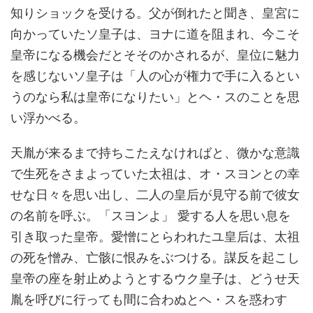
知りショックを受ける。父が倒れたと聞き、皇宮に
向かっていたソ皇子は、ヨナに道を阻まれ、今こそ
皇帝になる機会だとそそのかされるが、皇位に魅力
を感じないソ皇子は「人の心が権力で手に入るとい
うのなら私は皇帝になりたい」とヘ・スのことを思
い浮かべる。
天胤が来るまで持ちこたえなければと、微かな意識
で生死をさまよっていた太祖は、オ・スヨンとの幸
せな日々を思い出し、二人の皇后が見守る前で彼女
の名前を呼ぶ。「スヨンよ」 愛する人を思い息を
引き取った皇帝。愛憎にとらわれたユ皇后は、太祖
の死を憎み、亡骸に恨みをぶつける。謀反を起こし
皇帝の座を射止めようとするウク皇子は、どうせ天
胤を呼びに行っても間に合わぬとヘ・スを惑わす