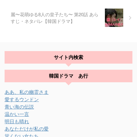
麗〜花萌ゆる8人の皇子たち〜 第20話 あら
すじ・ネタバレ【韓国ドラマ】
サイト内検索
韓国ドラマ あ行
ああ、私の幽霊さま
愛するウンドン
青い海の伝説
温かい一言
明日も晴れ
あなただけが私の愛
甘くない女たち