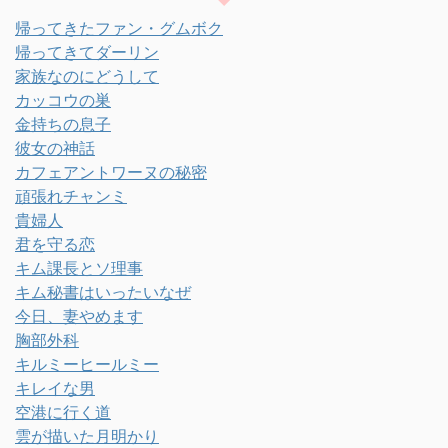
帰ってきたファン・グムボク
帰ってきてダーリン
家族なのにどうして
カッコウの巣
金持ちの息子
彼女の神話
カフェアントワーヌの秘密
頑張れチャンミ
貴婦人
君を守る恋
キム課長とソ理事
キム秘書はいったいなぜ
今日、妻やめます
胸部外科
キルミーヒールミー
キレイな男
空港に行く道
雲が描いた月明かり