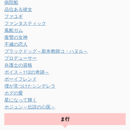
病院船
品位ある彼女
ファユギ
ファンタスティック
風船ガム
復讐の女神
不滅の恋人
ブラックドッグ～新米教師コ・ハヌル～
プロデューサー
弁護士の資格
ボイス～112の奇跡～
ボーイフレンド
僕が見つけたシンデレラ
ホグの愛
星になって輝く
ホジュン～伝説の心医～
ま行