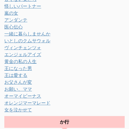
怪しいパートナー
嵐の女
アンダンテ
医心伝心
一緒に暮らしませんか
いとしのクムサウォル
ヴィンチェンツォ
エンジェルアイズ
黄金の私の人生
王になった男
王は愛する
お父さんが変
お願い、ママ
オーマイビーナス
オレンジマーマレード
女を泣かせて
か行