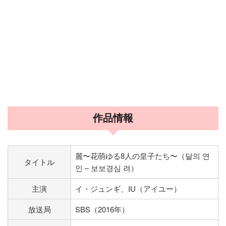
作品情報
麗〜花萌ゆる8人の皇子たち〜（달의 연
タイトル
인 – 보보경심 려）
主演
イ・ジュンギ、IU（アイユー）
放送局
SBS（2016年）