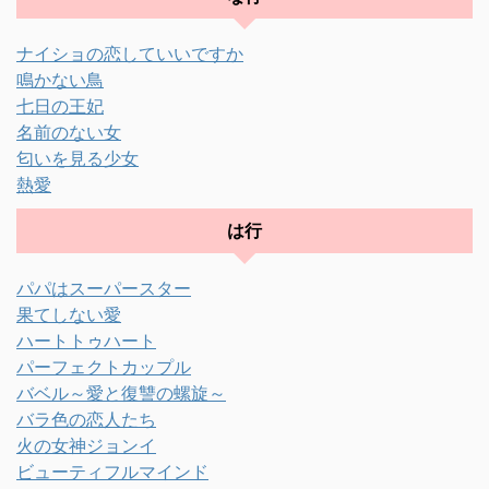
ナイショの恋していいですか
鳴かない鳥
七日の王妃
名前のない女
匂いを見る少女
熱愛
は行
パパはスーパースター
果てしない愛
ハートトゥハート
パーフェクトカップル
バベル～愛と復讐の螺旋～
バラ色の恋人たち
火の女神ジョンイ
ビューティフルマインド