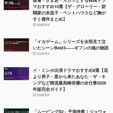
復讐・ざまあ・スカッとする韓国ドラ
マおすすめ10選【ザ・グローリー・財
閥家の末息子・ペントハウスなど胸が
すく傑作まとめ】
2026/8/6
「イカゲーム」シリーズを全部見て泣
いたシーンBest3——ギフンの魂の物語
2026/8/6
イ・ミンホ出演ドラマおすすめ8選【花
より男子・星から来たあなた・ザ・キ
ングなど韓流最高峰俳優の全仕事2026
年版完全ガイド】
2026/8/6
「ムービングS2」予測考察｜ジョウォ