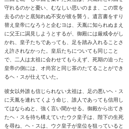
守れるのかと憂い、むなしい思いのまま、この世を
去るのかと底知れぬ不安が彼を襲う。遺言書をすり
替え皇帝になろうと企むヨは、天胤に知られぬまえ
に父王に謁見しようとするが、御殿には厳戒令がし
かれ、皇子たちであっても、足を踏み入れることさ
え許されなかった。皇后たちについても同じこと
で、二人は太祖に会わせてもらえず、死期の迫った
皇帝の側には、オ尚宮と同じ茶のたてることができ
るヘ・スが仕えていた。
彼女以外誰も信じられない太祖は、足の悪いヘ・ス
に天胤を連れてくよう命じ、誰人であっても信用し
てはならぬと、強く言い聞かせる。御殿から出てき
たヘ・スを待ち構えていたウク皇子は、陛下の生死
を尋ね、ヘ・スは、ウク皇子が皇位を狙っていると