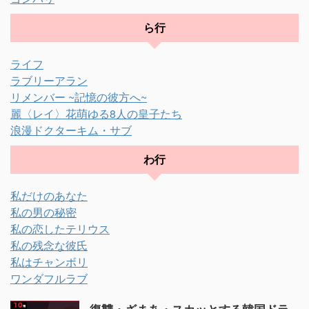
ら行
ライフ
ラブリーアラン
リメンバー ~記憶の彼方へ~
麗〈レイ〉花萌ゆる8人の皇子たち
浪漫ドクターキム・サブ
わ行
私だけのあなた
私の男の秘密
私の恋したテリウス
私の残念な彼氏
私はチャンボリ
ワンダフルラブ