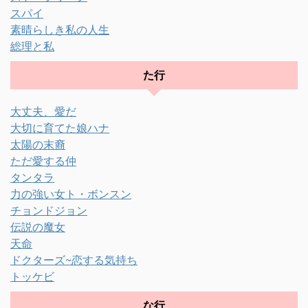
スパイ
素晴らしき私の人生
総理と私
た行
大丈夫、愛だ
大切に育てた娘ハナ
太陽の末裔
ただ愛する仲
タンタラ
力の強い女ト・ボンスン
チョンドジョン
伝説の魔女
天命
ドクターズ~恋する気持ち
トッケビ
な行