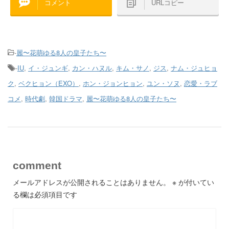
コメント
URLコピー
-
麗〜花萌ゆる8人の皇子たち〜
-
IU
,
イ・ジュンギ
,
カン・ハヌル
,
キム・サノ
,
ジス
,
ナム・ジュヒョ
ク
,
ベクヒョン（EXO）
,
ホン・ジョンヒョン
,
ユン・ソヌ
,
恋愛・ラブ
コメ
,
時代劇
,
韓国ドラマ
,
麗〜花萌ゆる8人の皇子たち〜
comment
メールアドレスが公開されることはありません。
※
が付いてい
る欄は必須項目です