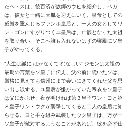
たヘ・スは、後百済が故郷のウヒを紹介し、ペガ
は、彼女と一緒に天胤を迎えにいく。皇帝としての
威厳を重んじるファンボ皇后と、一人の女としてワ
ン・ゴンにすがりつくユ皇后は、亡骸となった太祖
を取り合い、そこへ誰も入れないはずの寝殿にソ皇
子がやってくる。
“人生は誠に はかなくて むなしい” ジモンは太祖の
最期の言葉をソ皇子に伝え、父の前に跪いたソは、
厳格に見えても信州にまで会いにきてくれた父を思
い出し涙する。ユ皇后が嫌がっていた帝衣をソ皇子
は父にかぶせ、夜が明ければ第３皇子ワン・ヨと第
８皇子ワン・ウクが襲撃してくると二人の皇后に知
らせる。ヨと手を組み武装したウク皇子は、万が一
ソ皇子が敵対するようなことがあれば、彼を必ず仕