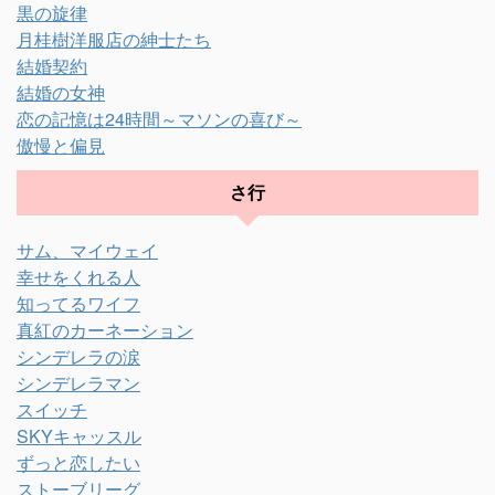
黒の旋律
月桂樹洋服店の紳士たち
結婚契約
結婚の女神
恋の記憶は24時間～マソンの喜び～
傲慢と偏見
さ行
サム、マイウェイ
幸せをくれる人
知ってるワイフ
真紅のカーネーション
シンデレラの涙
シンデレラマン
スイッチ
SKYキャッスル
ずっと恋したい
ストーブリーグ