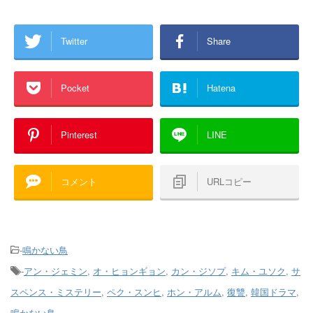
Twitter
Share
Pocket
Hatena
Pinterest
LINE
コメント
URLコピー
-
鳴かない鳥
-
アン・ジェミン
,
オ・ヒョンギョン
,
カン・ジソプ
,
キム・ユソク
,
サ
スペンス・ミステリー
,
ペク・スンヒ
,
ホン・アルム
,
復讐
,
韓国ドラマ
,
鳴かない鳥