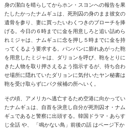
身の潔白を晴らしてからホン・スヨンへの報告を果
たしたかったナムギュは、死刑囚の身のまま彼女の
遺骨を参り、妻に買ったいわくつきのブローチを捧
げる。今日の６時までに金を用意しろと追い詰めら
れミジャは、ナムギュに念を押し５時までに金を持
ってくるよう要求する。パンパンに膨れあがった鞄
を用意したミジャは、ダリョンを呼び、鞄をとりに
きた人物を取り押さえるよう指示するが、待ち合わ
せ場所に隠れていたダリョンに気付いたヤン秘書は
鞄を受け取らずにパク候補の所へいく。
その頃、アメリカへ逃亡するため空港に向かってい
たナムギュは、自首を決意し自分が死刑囚オ・ナム
ギュであると警察に出頭する。韓国ドラマ・あらす
じ全話 や、 「鳴かない鳥」前後の話 はページ下か