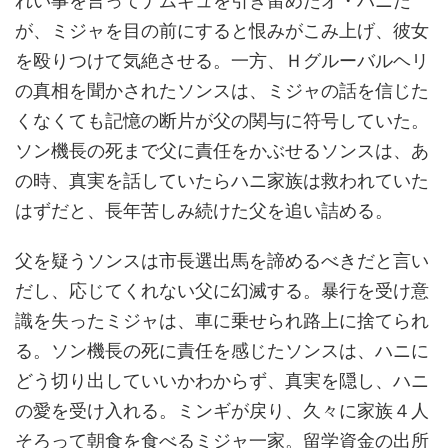
が、ミジャを目の前にすると恨みがこみ上げ、彼女
を殴りつけて気絶させる。一方、Ｈグルーバルヘリ
の真相を聞かされたソンスは、ミジャの話を信じた
くなくても記憶の断片が父の関与に符号していた。
ソン機長の死まで父に責任をかぶせるソンスは、あ
の時、真実を話していたらハニ家族は救われていた
はずだと、長年苦しみ続けた父を追い詰める。
父を疑うソンスは市長選出馬を諦めるべきだと言い
だし、応じてくれない父に幻滅する。暴行を受け意
識を失ったミジャは、車に乗せられ路上に捨てられ
る。ソン機長の死に責任を感じたソンスは、ハニに
どう切り出していいかわからず、真実を隠し、ハニ
の愛を受け入れる。ミンギが戻り、久々に家族４人
そろって朝食を食べるミジャ一家。留学資金の出所