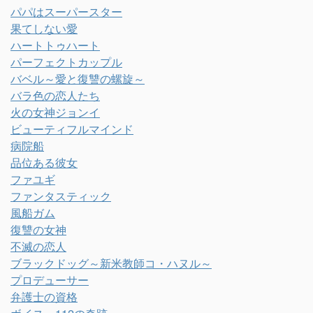
パパはスーパースター
果てしない愛
ハートトゥハート
パーフェクトカップル
バベル～愛と復讐の螺旋～
バラ色の恋人たち
火の女神ジョンイ
ビューティフルマインド
病院船
品位ある彼女
ファユギ
ファンタスティック
風船ガム
復讐の女神
不滅の恋人
ブラックドッグ～新米教師コ・ハヌル～
プロデューサー
弁護士の資格