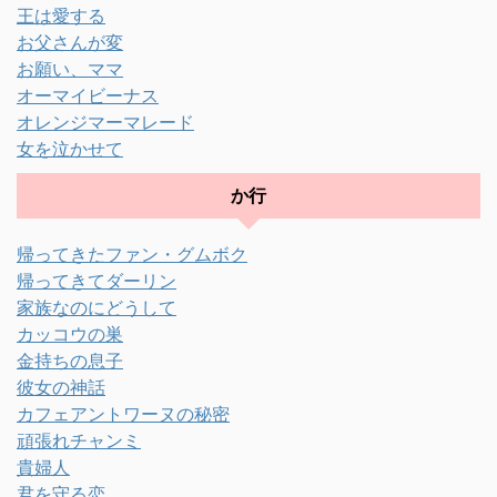
王は愛する
お父さんが変
お願い、ママ
オーマイビーナス
オレンジマーマレード
女を泣かせて
か行
帰ってきたファン・グムボク
帰ってきてダーリン
家族なのにどうして
カッコウの巣
金持ちの息子
彼女の神話
カフェアントワーヌの秘密
頑張れチャンミ
貴婦人
君を守る恋