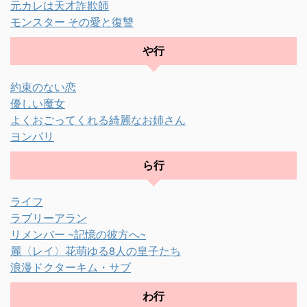
元カレは天才詐欺師
モンスター その愛と復讐
や行
約束のない恋
優しい魔女
よくおごってくれる綺麗なお姉さん
ヨンパリ
ら行
ライフ
ラブリーアラン
リメンバー ~記憶の彼方へ~
麗〈レイ〉花萌ゆる8人の皇子たち
浪漫ドクターキム・サブ
わ行