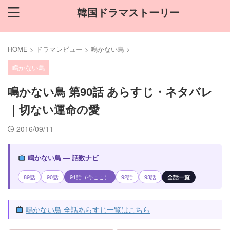
韓国ドラマストーリー
HOME
>
ドラマレビュー
>
鳴かない鳥
>
鳴かない鳥
鳴かない鳥 第90話 あらすじ・ネタバレ
｜切ない運命の愛
2016/09/11
鳴かない鳥 — 話数ナビ
89話
90話
91話（今ここ）
92話
93話
全話一覧
鳴かない鳥 全話あらすじ一覧はこちら