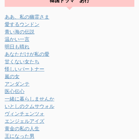
韓国ドラマ あ行
ああ、私の幽霊さま
愛するウンドン
青い海の伝説
温かい一言
明日も晴れ
あなただけが私の愛
甘くない女たち
怪しいパートナー
嵐の女
アンダンテ
医心伝心
一緒に暮らしませんか
いとしのクムサウォル
ヴィンチェンツォ
エンジェルアイズ
黄金の私の人生
王になった男