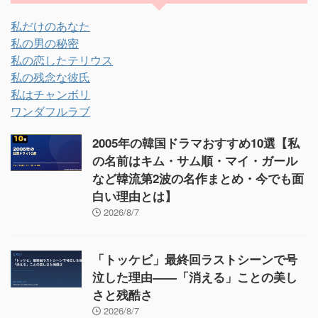
私だけのあなた
私の男の秘密
私の恋したテリウス
私の残念な彼氏
私はチャンボリ
ワンダフルラブ
2005年の韓国ドラマおすすめ10選【私
の名前はキム・サム順・マイ・ガール
など韓流第2波の名作まとめ・今でも面
白い理由とは】
2026/8/7
「トッケビ」最終回ラストシーンで号
泣した理由——「消える」ことの美し
さと残酷さ
2026/8/7