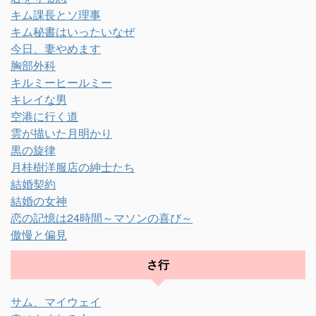
キム課長とソ理事
キム秘書はいったいなぜ
今日、妻やめます
胸部外科
キルミーヒールミー
キレイな男
空港に行く道
雲が描いた月明かり
黒の旋律
月桂樹洋服店の紳士たち
結婚契約
結婚の女神
恋の記憶は24時間～マソンの喜び～
傲慢と偏見
さ行
サム、マイウェイ