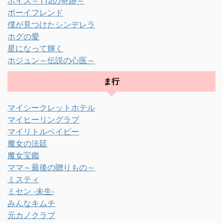
ボイス～112の奇跡～
ボーイフレンド
僕が見つけたシンデレラ
ホグの愛
星になって輝く
ホジュン～伝説の心医～
ま行
マイシークレットホテル
マイヒーリングラブ
マイリトルベイビー
魔女の法廷
魔女宝鑑
ママ～最後の贈りもの～
ミスティ
ミセン -未生-
みんなキムチ
元カノクラブ