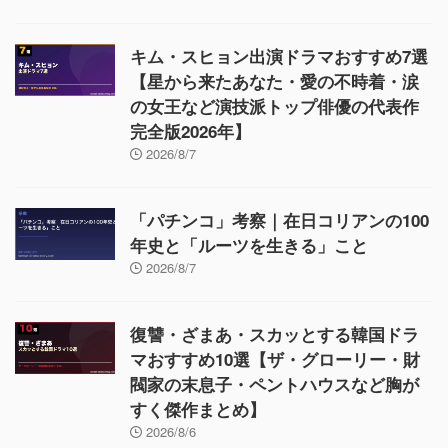
キム・スヒョン出演ドラマおすすめ7選
【星から来たあなた・愛の不時着・涙
の女王など演技派トップ俳優の代表作
完全版2026年】
2026/8/7
「パチンコ」考察｜在日コリアンの100
年史と「ルーツを生きる」こと
2026/8/7
復讐・ざまあ・スカッとする韓国ドラ
マおすすめ10選【ザ・グローリー・財
閥家の末息子・ペントハウスなど胸が
すく傑作まとめ】
2026/8/6