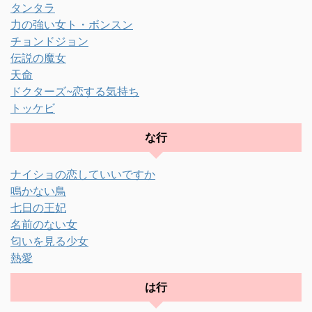
タンタラ
力の強い女ト・ボンスン
チョンドジョン
伝説の魔女
天命
ドクターズ~恋する気持ち
トッケビ
な行
ナイショの恋していいですか
鳴かない鳥
七日の王妃
名前のない女
匂いを見る少女
熱愛
は行