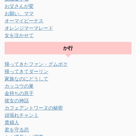
お父さんが変
お願い、ママ
オーマイビーナス
オレンジマーマレード
女を泣かせて
か行
帰ってきたファン・グムボク
帰ってきてダーリン
家族なのにどうして
カッコウの巣
金持ちの息子
彼女の神話
カフェアントワーヌの秘密
頑張れチャンミ
貴婦人
君を守る恋