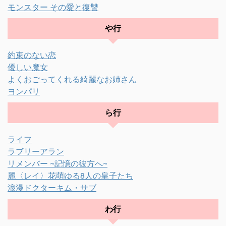
モンスター その愛と復讐
や行
約束のない恋
優しい魔女
よくおごってくれる綺麗なお姉さん
ヨンパリ
ら行
ライフ
ラブリーアラン
リメンバー ~記憶の彼方へ~
麗〈レイ〉花萌ゆる8人の皇子たち
浪漫ドクターキム・サブ
わ行