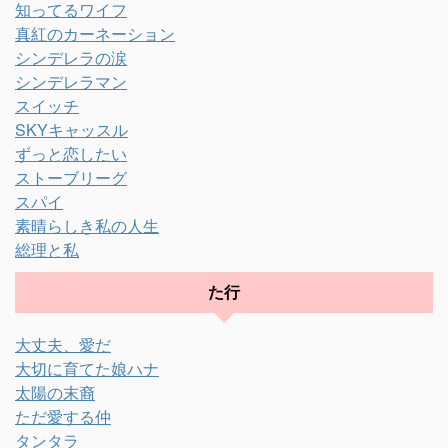
知ってるワイフ
真紅のカーネーション
シンデレラの涙
シンデレラマン
スイッチ
SKYキャッスル
ずっと恋したい
ストーブリーグ
スパイ
素晴らしき私の人生
総理と私
た行
大丈夫、愛だ
大切に育てた娘ハナ
太陽の末裔
ただ愛する仲
タンタラ