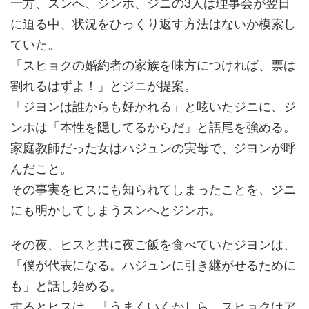
一方、スンへ、ジンホ、ジニの3人は理事会が翌日
に迫る中、状況をひっくり返す方法はないか模索し
ていた。
「スヒョクの婚約者の家族を味方につければ、票は
割れるはずよ！」とジニが提案。
「ジヨンは誰からも好かれる」と呟いたジニに、ジ
ンホは「本性を隠してるからだ」と語尾を強める。
家庭教師だった女はハジュンの実母で、ジヨンが呼
んだこと。
その事実をヒスにも知られてしまったことを、ジニ
にも明かしてしまうスンへとジンホ。
その夜、ヒスと共に夜ご飯を食べていたジヨンは、
「僕が代表になる。ハジュンに引き継がせるために
も」と話し始める。
するとヒスは、「うまくいくかしら。スヒョクはア