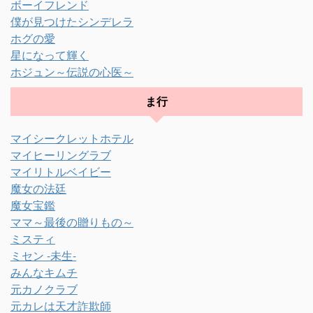
ボーイフレンド
僕が見つけたシンデレラ
ホグの愛
星になって輝く
ホジュン～伝説の心医～
ま行
マイシークレットホテル
マイヒーリングラブ
マイリトルベイビー
魔女の法廷
魔女宝鑑
ママ～最後の贈りもの～
ミスティ
ミセン -未生-
みんなキムチ
元カノクラブ
元カレは天才詐欺師