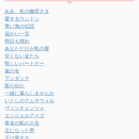
ああ、私の幽霊さま
愛するウンドン
青い海の伝説
温かい一言
明日も晴れ
あなただけが私の愛
甘くない女たち
怪しいパートナー
嵐の女
アンダンテ
医心伝心
一緒に暮らしませんか
いとしのクムサウォル
ヴィンチェンツォ
エンジェルアイズ
黄金の私の人生
王になった男
王は愛する