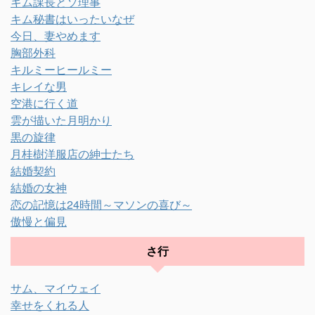
キム課長とソ理事
キム秘書はいったいなぜ
今日、妻やめます
胸部外科
キルミーヒールミー
キレイな男
空港に行く道
雲が描いた月明かり
黒の旋律
月桂樹洋服店の紳士たち
結婚契約
結婚の女神
恋の記憶は24時間～マソンの喜び～
傲慢と偏見
さ行
サム、マイウェイ
幸せをくれる人