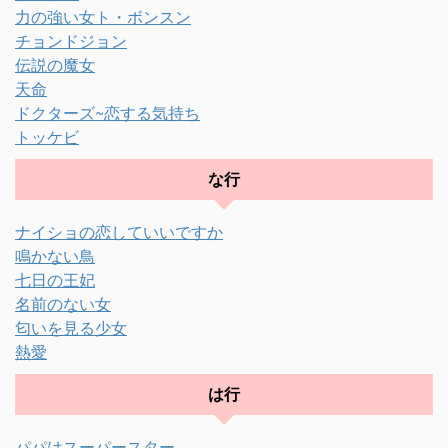
力の強い女ト・ボンスン
チョンドジョン
伝説の魔女
天命
ドクターズ~恋する気持ち
トッケビ
な行
ナイショの恋していいですか
鳴かない鳥
七日の王妃
名前のない女
匂いを見る少女
熱愛
は行
パパはスーパースター