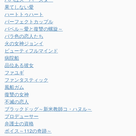
果てしない愛
ハートトゥハート
パーフェクトカップル
バベル～愛と復讐の螺旋～
バラ色の恋人たち
火の女神ジョンイ
ビューティフルマインド
病院船
品位ある彼女
ファユギ
ファンタスティック
風船ガム
復讐の女神
不滅の恋人
ブラックドッグ～新米教師コ・ハヌル～
プロデューサー
弁護士の資格
ボイス～112の奇跡～