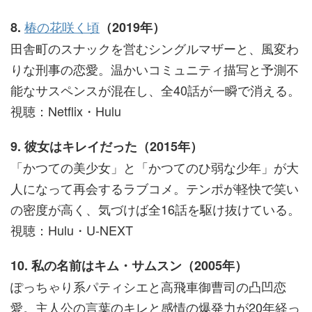
椿の花咲く頃
8.
（2019年）
田舎町のスナックを営むシングルマザーと、風変わ
りな刑事の恋愛。温かいコミュニティ描写と予測不
能なサスペンスが混在し、全40話が一瞬で消える。
視聴：Netflix・Hulu
9. 彼女はキレイだった（2015年）
「かつての美少女」と「かつてのひ弱な少年」が大
人になって再会するラブコメ。テンポが軽快で笑い
の密度が高く、気づけば全16話を駆け抜けている。
視聴：Hulu・U-NEXT
10. 私の名前はキム・サムスン（2005年）
ぽっちゃり系パティシエと高飛車御曹司の凸凹恋
愛。主人公の言葉のキレと感情の爆発力が20年経っ