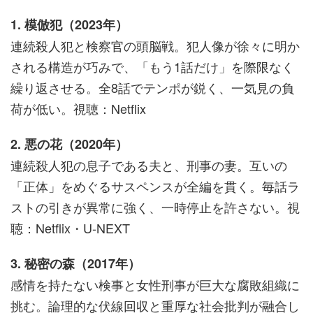
1. 模倣犯（2023年）
連続殺人犯と検察官の頭脳戦。犯人像が徐々に明か
される構造が巧みで、「もう1話だけ」を際限なく
繰り返させる。全8話でテンポが鋭く、一気見の負
荷が低い。視聴：Netflix
2. 悪の花（2020年）
連続殺人犯の息子である夫と、刑事の妻。互いの
「正体」をめぐるサスペンスが全編を貫く。毎話ラ
ストの引きが異常に強く、一時停止を許さない。視
聴：Netflix・U-NEXT
3. 秘密の森（2017年）
感情を持たない検事と女性刑事が巨大な腐敗組織に
挑む。論理的な伏線回収と重厚な社会批判が融合し