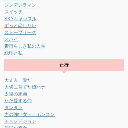
シンデレラマン
スイッチ
SKYキャッスル
ずっと恋したい
ストーブリーグ
スパイ
素晴らしき私の人生
総理と私
た行
大丈夫、愛だ
大切に育てた娘ハナ
太陽の末裔
ただ愛する仲
タンタラ
力の強い女ト・ボンスン
チョンドジョン
伝説の魔女