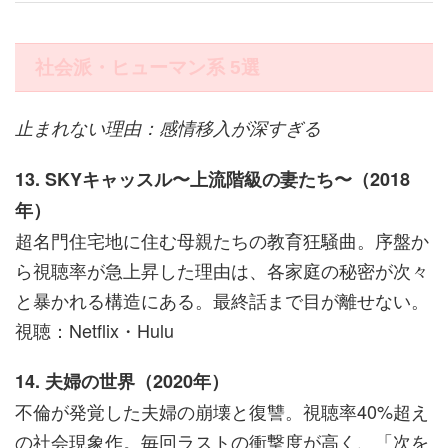
社会派・ヒューマン系 5選
止まれない理由：感情移入が深すぎる
13. SKYキャッスル〜上流階級の妻たち〜（2018
年）
超名門住宅地に住む母親たちの教育狂騒曲。序盤か
ら視聴率が急上昇した理由は、各家庭の秘密が次々
と暴かれる構造にある。最終話まで目が離せない。
視聴：Netflix・Hulu
14. 夫婦の世界（2020年）
不倫が発覚した夫婦の崩壊と復讐。視聴率40%超え
の社会現象作。毎回ラストの衝撃度が高く、「次を