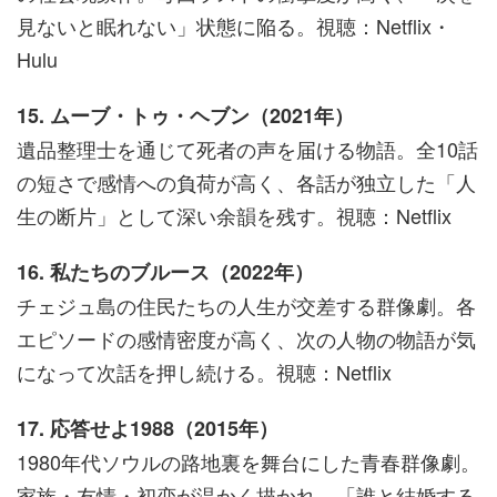
見ないと眠れない」状態に陥る。視聴：Netflix・
Hulu
15. ムーブ・トゥ・ヘブン（2021年）
遺品整理士を通じて死者の声を届ける物語。全10話
の短さで感情への負荷が高く、各話が独立した「人
生の断片」として深い余韻を残す。視聴：Netflix
16. 私たちのブルース（2022年）
チェジュ島の住民たちの人生が交差する群像劇。各
エピソードの感情密度が高く、次の人物の物語が気
になって次話を押し続ける。視聴：Netflix
17. 応答せよ1988（2015年）
1980年代ソウルの路地裏を舞台にした青春群像劇。
家族・友情・初恋が温かく描かれ、「誰と結婚する