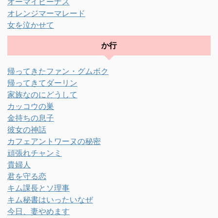
オーマイビーナス
オレンジマーマレード
女を泣かせて
か行
帰ってきたファン・グムボク
帰ってきてダーリン
家族なのにどうして
カッコウの巣
金持ちの息子
彼女の神話
カフェアントワーヌの秘密
頑張れチャンミ
貴婦人
君を守る恋
キム課長とソ理事
キム秘書はいったいなぜ
今日、妻やめます