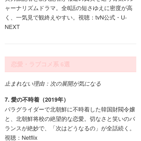
ャーナリズムドラマ。全8話の短さゆえに密度が高
く、一気見で観終えやすい。視聴：tvN公式・U-
NEXT
恋愛・ラブコメ系 6選
止まれない理由：次の展開が気になる
7. 愛の不時着（2019年）
パラグライダーで北朝鮮に不時着した韓国財閥令嬢
と、北朝鮮将校の絶望的な恋愛。切なさと笑いのバ
ランスが絶妙で、「次はどうなるの」が全話続く。
視聴：Netflix