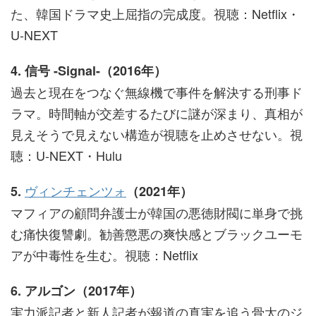
た、韓国ドラマ史上屈指の完成度。視聴：Netflix・
U-NEXT
4. 信号 -Signal-（2016年）
過去と現在をつなぐ無線機で事件を解決する刑事ド
ラマ。時間軸が交差するたびに謎が深まり、真相が
見えそうで見えない構造が視聴を止めさせない。視
聴：U-NEXT・Hulu
ヴィンチェンツォ
5.
（2021年）
マフィアの顧問弁護士が韓国の悪徳財閥に単身で挑
む痛快復讐劇。勧善懲悪の爽快感とブラックユーモ
アが中毒性を生む。視聴：Netflix
6. アルゴン（2017年）
実力派記者と新人記者が報道の真実を追う骨太のジ