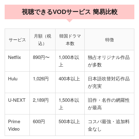
視聴できるVODサービス 簡易比較
月額（税
韓国ドラマ
サービス
特徴
込）
本数
Netflix
890円〜
1,000本以
独占オリジナル作品
上
が多数
Hulu
1,026円
400本以上
日本語吹替対応作品
が充実
U-NEXT
2,189円
1,500本以
旧作・名作の網羅性
上
が最高
Prime
600円
500本以上
コスパ最強・追加料
Video
金なし