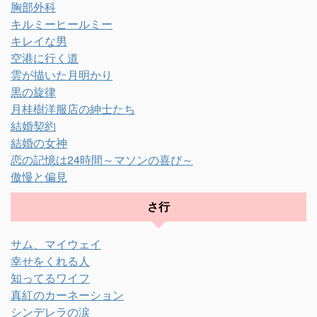
胸部外科
キルミーヒールミー
キレイな男
空港に行く道
雲が描いた月明かり
黒の旋律
月桂樹洋服店の紳士たち
結婚契約
結婚の女神
恋の記憶は24時間～マソンの喜び～
傲慢と偏見
さ行
サム、マイウェイ
幸せをくれる人
知ってるワイフ
真紅のカーネーション
シンデレラの涙