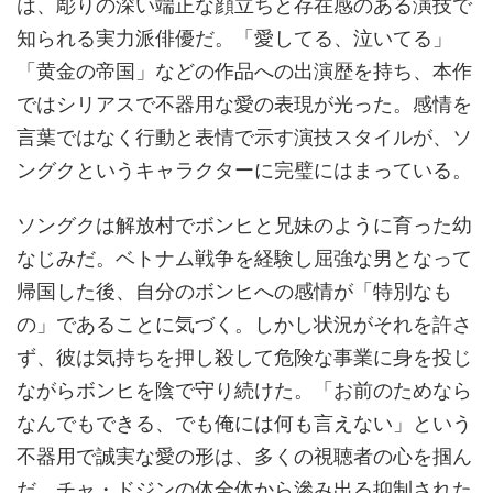
は、彫りの深い端正な顔立ちと存在感のある演技で
知られる実力派俳優だ。「愛してる、泣いてる」
「黄金の帝国」などの作品への出演歴を持ち、本作
ではシリアスで不器用な愛の表現が光った。感情を
言葉ではなく行動と表情で示す演技スタイルが、ソ
ングクというキャラクターに完璧にはまっている。
ソングクは解放村でボンヒと兄妹のように育った幼
なじみだ。ベトナム戦争を経験し屈強な男となって
帰国した後、自分のボンヒへの感情が「特別なも
の」であることに気づく。しかし状況がそれを許さ
ず、彼は気持ちを押し殺して危険な事業に身を投じ
ながらボンヒを陰で守り続けた。「お前のためなら
なんでもできる、でも俺には何も言えない」という
不器用で誠実な愛の形は、多くの視聴者の心を掴ん
だ。チャ・ドジンの体全体から滲み出る抑制された