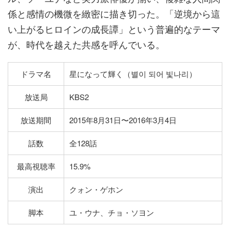
係と感情の機微を緻密に描き切った。「逆境から這
い上がるヒロインの成長譚」という普遍的なテーマ
が、時代を越えた共感を呼んでいる。
ドラマ名
星になって輝く（별이 되어 빛나리）
放送局
KBS2
放送期間
2015年8月31日〜2016年3月4日
話数
全128話
最高視聴率
15.9%
演出
クォン・ゲホン
脚本
ユ・ウナ、チョ・ソヨン