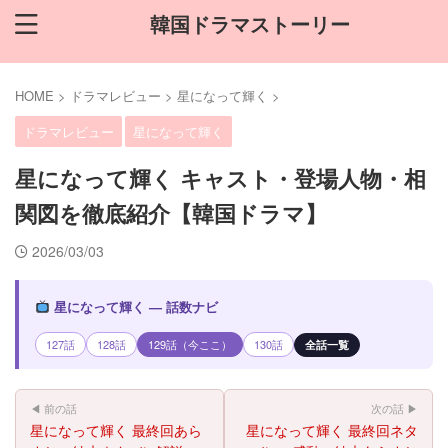
韓国ドラマストーリー
HOME
>
ドラマレビュー
>
星になって輝く
>
ドラマレビュー
星になって輝く
星になって輝く キャスト・登場人物・相
関図を徹底紹介【韓国ドラマ】
2026/03/03
星になって輝く — 話数ナビ
127話
128話
129話（今ここ）
130話
全話一覧
◀ 前の話
次の話 ▶
星になって輝く 最終回あら
星になって輝く 最終回ネタ