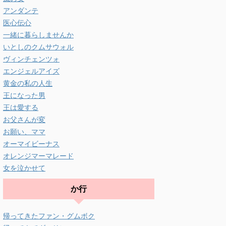
アンダンテ
医心伝心
一緒に暮らしませんか
いとしのクムサウォル
ヴィンチェンツォ
エンジェルアイズ
黄金の私の人生
王になった男
王は愛する
お父さんが変
お願い、ママ
オーマイビーナス
オレンジマーマレード
女を泣かせて
か行
帰ってきたファン・グムボク