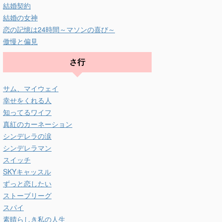
結婚契約
結婚の女神
恋の記憶は24時間～マソンの喜び～
傲慢と偏見
さ行
サム、マイウェイ
幸せをくれる人
知ってるワイフ
真紅のカーネーション
シンデレラの涙
シンデレラマン
スイッチ
SKYキャッスル
ずっと恋したい
ストーブリーグ
スパイ
素晴らしき私の人生