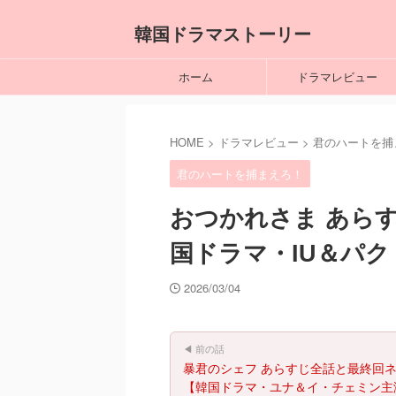
韓国ドラマストーリー
ホーム
ドラマレビュー
HOME
>
ドラマレビュー
>
君のハートを捕
君のハートを捕まえろ！
おつかれさま あら
国ドラマ・IU＆パ
2026/03/04
◀ 前の話
暴君のシェフ あらすじ全話と最終回
【韓国ドラマ・ユナ＆イ・チェミン主