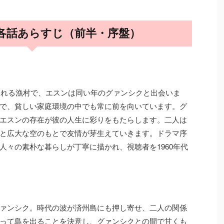
各話あらすじ（前半・序盤）
あふれる漁村で、エスンは同い年のグァンシクと出会いま
で、貧しい家庭環境の中でも常に前を向いています。グ
エスンの存在が彼の人生に彩りをもたらします。二人は
と広大な空のもとで友情が芽生えていきます。ドラマ序
人々の素朴な暮らしが丁寧に描かれ、視聴者を1960年代
ァンシク。時代の波が済州島にも押し寄せ、二人の関係
って島を出ることを決意し、グァンシクとの間で甘くも