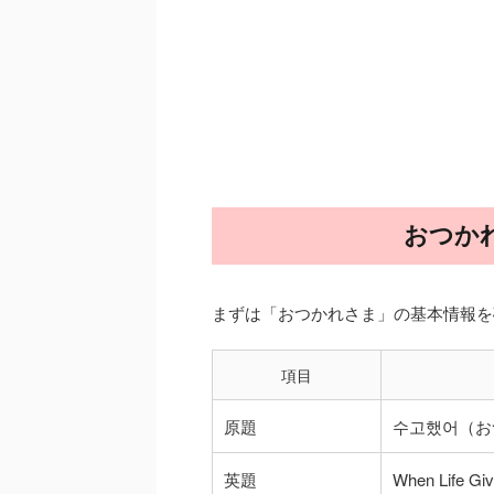
おつか
まずは「おつかれさま」の基本情報を
項目
原題
수고했어（お
英題
When Life Gi