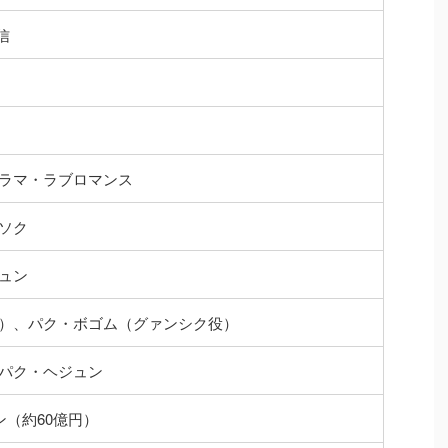
配信
日
ラマ・ラブロマンス
ソク
ュン
役）、パク・ボゴム（グァンシク役）
パク・ヘジュン
ン（約60億円）