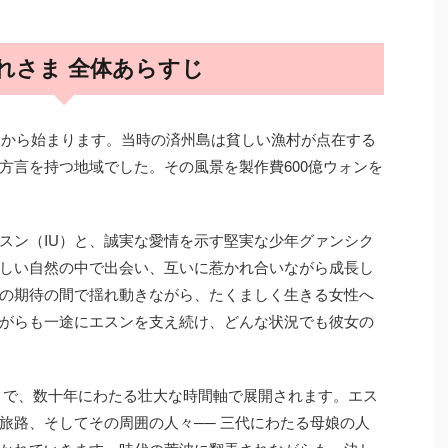
れさま 全体あらすじ
州島から始まります。当時の済州島は貧しい漁村が点在する
方言を持つ地域でした。その風景を製作費600億ウォンを
スン（IU）と、誠実な愛情を示す堅実な少年グァンシク
しい自然の中で出会い、互いに惹かれ合いながら成長し
の期待の間で揺れ動きながら、たくましく生きる女性へ
がらも一途にエスンを支え続け、どんな状況でも彼女の
ウルまで、数十年にわたる壮大な時間軸で展開されます。エス
旅路、そしてその周囲の人々── 三代にわたる母娘の人