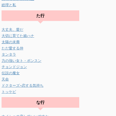
総理と私
た行
大丈夫、愛だ
大切に育てた娘ハナ
太陽の末裔
ただ愛する仲
タンタラ
力の強い女ト・ボンスン
チョンドジョン
伝説の魔女
天命
ドクターズ~恋する気持ち
トッケビ
な行