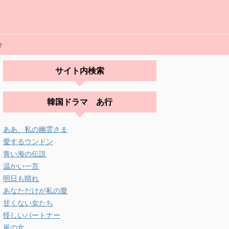
介
サイト内検索
韓国ドラマ あ行
ああ、私の幽霊さま
愛するウンドン
青い海の伝説
温かい一言
明日も晴れ
あなただけが私の愛
甘くない女たち
怪しいパートナー
嵐の女