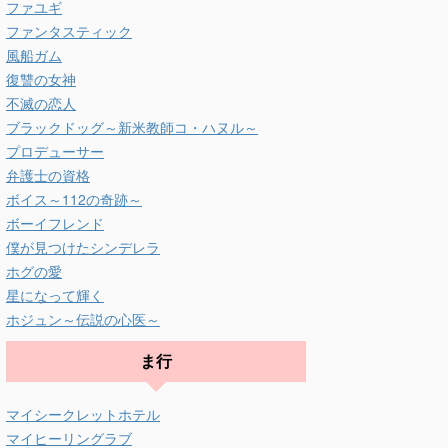
ファユギ
ファンタスティック
風船ガム
復讐の女神
不滅の恋人
ブラックドッグ～新米教師コ・ハヌル～
プロデューサー
弁護士の資格
ボイス～112の奇跡～
ボーイフレンド
僕が見つけたシンデレラ
ホグの愛
星になって輝く
ホジュン～伝説の心医～
ま行
マイシークレットホテル
マイヒーリングラブ