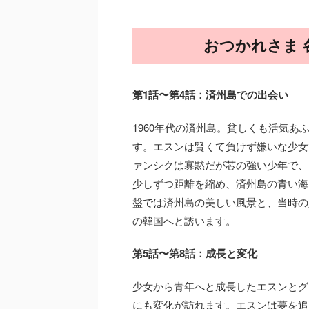
おつかれさま 
第1話〜第4話：済州島での出会い
1960年代の済州島。貧しくも活気
す。エスンは賢くて負けず嫌いな少女
ァンシクは寡黙だが芯の強い少年で、
少しずつ距離を縮め、済州島の青い海
盤では済州島の美しい風景と、当時の
の韓国へと誘います。
第5話〜第8話：成長と変化
少女から青年へと成長したエスンとグ
にも変化が訪れます。エスンは夢を追