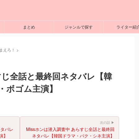
まとめ
ジャンルで探す
ライター紹
まえろ！
>
すじ全話と最終回ネタバレ【韓
ク・ボゴム主演】
次の話 ▶
ネタバレ
Missホンは潜入調査中 あらすじ全話と最終回
演】
ネタバレ【韓国ドラマ・パク・シネ主演】