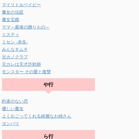
マイリトルベイビー
魔女の法廷
魔女宝鑑
ママ～最後の贈りもの～
ミスティ
ミセン -未生-
みんなキムチ
元カノクラブ
元カレは天才詐欺師
モンスター その愛と復讐
や行
約束のない恋
優しい魔女
よくおごってくれる綺麗なお姉さん
ヨンパリ
ら行