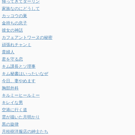
帰ってきてダーリン
家族なのにどうして
カッコウの巣
金持ちの息子
彼女の神話
カフェアントワーヌの秘密
頑張れチャンミ
貴婦人
君を守る恋
キム課長とソ理事
キム秘書はいったいなぜ
今日、妻やめます
胸部外科
キルミーヒールミー
キレイな男
空港に行く道
雲が描いた月明かり
黒の旋律
月桂樹洋服店の紳士たち