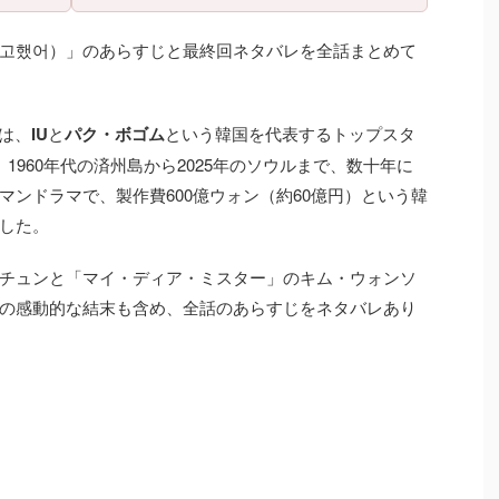
고했어）」のあらすじと最終回ネタバレを全話まとめて
作は、
IU
と
パク・ボゴム
という韓国を代表するトップスタ
1960年代の済州島から2025年のソウルまで、数十年に
ンドラマで、製作費600億ウォン（約60億円）という韓
した。
チュンと「マイ・ディア・ミスター」のキム・ウォンソ
の感動的な結末も含め、全話のあらすじをネタバレあり