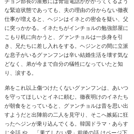
チョン部長の屋敷には脅迫電話がかかってくるよう
な緊迫状態であっても、夫の理由の分からない徹夜
仕事が増えると、ヘジンはイネとの密会を疑い、父
に突っかかる。イネたちがインチョルの勉強部屋に
こもり机に向かうと、グァンチョルは一歩身を引
き、兄たちに差し入れをする。ヘジンとの間に立派
な息子がいるグァンフンは辛い結婚生活を壊す気な
どなく、弟が今まで自分の犠牲になっていたと知
り、涙する。
弟をこれ以上傷つけたくないグァンフンは、あいつ
を守ってほしいとイネに頼む。徹夜明けのイネたち
が朝食をとっていると、グァンチョルは昔を思い出
すようだと出陣前の二人を見守り、そこへ嫉妬に狂
ったヘジンが乗り込んでくる。韓国ドラマ・あらす
じ全話 や、 「果てしない愛」前後の話 はページ下