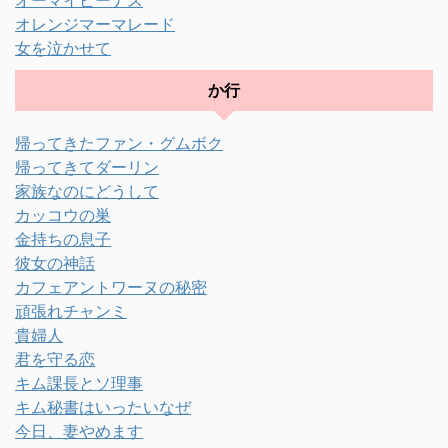
オレンジマーマレード
女を泣かせて
か行
帰ってきたファン・グムボク
帰ってきてダーリン
家族なのにどうして
カッコウの巣
金持ちの息子
彼女の神話
カフェアントワーヌの秘密
頑張れチャンミ
貴婦人
君を守る恋
キム課長とソ理事
キム秘書はいったいなぜ
今日、妻やめます