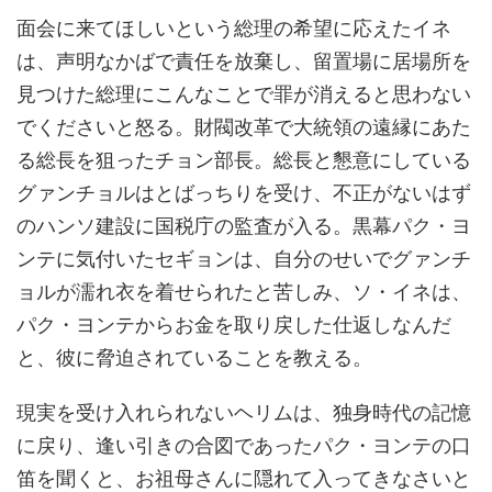
面会に来てほしいという総理の希望に応えたイネ
は、声明なかばで責任を放棄し、留置場に居場所を
見つけた総理にこんなことで罪が消えると思わない
でくださいと怒る。財閥改革で大統領の遠縁にあた
る総長を狙ったチョン部長。総長と懇意にしている
グァンチョルはとばっちりを受け、不正がないはず
のハンソ建設に国税庁の監査が入る。黒幕パク・ヨ
ンテに気付いたセギョンは、自分のせいでグァンチ
ョルが濡れ衣を着せられたと苦しみ、ソ・イネは、
パク・ヨンテからお金を取り戻した仕返しなんだ
と、彼に脅迫されていることを教える。
現実を受け入れられないヘリムは、独身時代の記憶
に戻り、逢い引きの合図であったパク・ヨンテの口
笛を聞くと、お祖母さんに隠れて入ってきなさいと