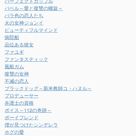
パーフェクトカップル
バベル～愛と復讐の螺旋～
バラ色の恋人たち
火の女神ジョンイ
ビューティフルマインド
病院船
品位ある彼女
ファユギ
ファンタスティック
風船ガム
復讐の女神
不滅の恋人
ブラックドッグ～新米教師コ・ハヌル～
プロデューサー
弁護士の資格
ボイス～112の奇跡～
ボーイフレンド
僕が見つけたシンデレラ
ホグの愛