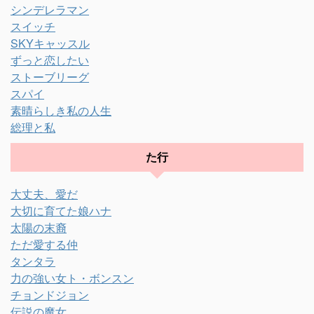
シンデレラマン
スイッチ
SKYキャッスル
ずっと恋したい
ストーブリーグ
スパイ
素晴らしき私の人生
総理と私
た行
大丈夫、愛だ
大切に育てた娘ハナ
太陽の末裔
ただ愛する仲
タンタラ
力の強い女ト・ボンスン
チョンドジョン
伝説の魔女