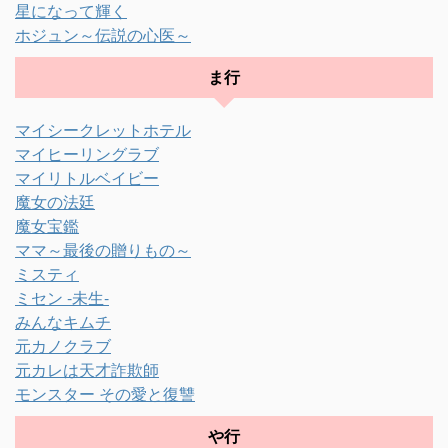
星になって輝く
ホジュン～伝説の心医～
ま行
マイシークレットホテル
マイヒーリングラブ
マイリトルベイビー
魔女の法廷
魔女宝鑑
ママ～最後の贈りもの～
ミスティ
ミセン -未生-
みんなキムチ
元カノクラブ
元カレは天才詐欺師
モンスター その愛と復讐
や行