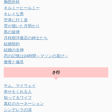
胸部外科
キルミーヒールミー
キレイな男
空港に行く道
雲が描いた月明かり
黒の旋律
月桂樹洋服店の紳士たち
結婚契約
結婚の女神
恋の記憶は24時間～マソンの喜び～
傲慢と偏見
さ行
サム、マイウェイ
幸せをくれる人
知ってるワイフ
真紅のカーネーション
シンデレラの涙