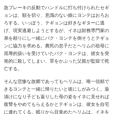
急ブレーキの反動でハンドルに打ち付けられたセギ
ョンは、額を切り、意識のない娘にヨンテはおろお
ろする。いっぽう、テギョンは好きなギターに逃
げ、現実逃避しようとするが、イネは財務専門家の
弟を頼りにし一緒にパク・ヨンテを倒そうとテギョ
ンに協力を求める。農民の息子だとヘリムの祖母に
屈辱的扱いを受けていたパク・ヨンテは、彼女を突
発的に殺してしまい、罪をかぶった父親が監獄で死
亡する。
そんな悲惨な故郷であってもヘリムは、唯一信頼で
きるヨンテと一緒に帰りたいと彼にしがみつく。薬
漬けになり子ども返りした母の姿をイネに見せれば
復讐をやめてもらえるかとテギョンは、彼女を自宅
に連れてくる。眠りから目覚めたヘリムは、イネを