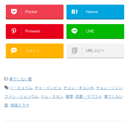
Pocket
Hatena
Pinterest
LINE
コメント
URLコピー
-
果てしない愛
-
ソ・ヒョリム
,
チャ・インピョ
,
チョン・ギョンホ
,
チョン・ソミン
,
ファン・ジョンウム
,
リュ・スヨン
,
復讐
,
恋愛・ラブコメ
,
果てしない
愛
,
韓国ドラマ