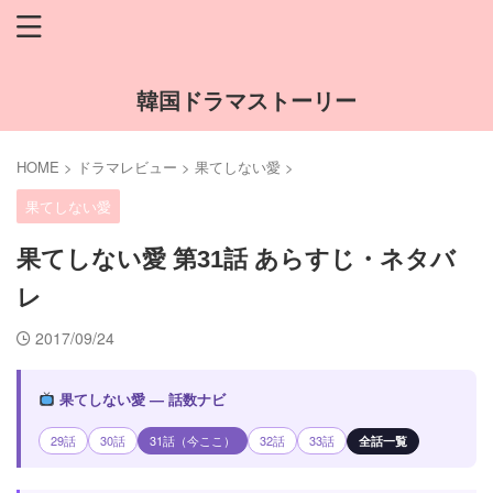
韓国ドラマストーリー
HOME
>
ドラマレビュー
>
果てしない愛
>
果てしない愛
果てしない愛 第31話 あらすじ・ネタバ
レ
2017/09/24
果てしない愛 — 話数ナビ
29話
30話
31話（今ここ）
32話
33話
全話一覧