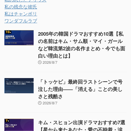
私の残念な彼氏
私はチャンボリ
ワンダフルラブ
2005年の韓国ドラマおすすめ10選【私
の名前はキム・サム順・マイ・ガール
など韓流第2波の名作まとめ・今でも面
白い理由とは】
2026/8/7
「トッケビ」最終回ラストシーンで号
泣した理由——「消える」ことの美し
さと残酷さ
2026/8/7
キム・スヒョン出演ドラマおすすめ7選
【星から来たあなた・愛の不時着・涙