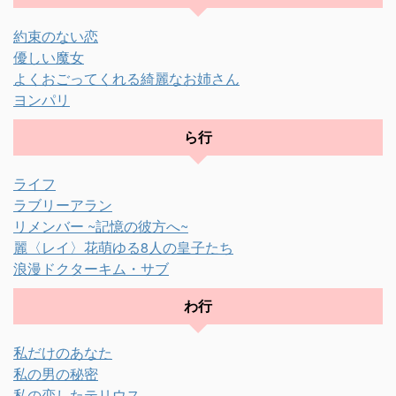
約束のない恋
優しい魔女
よくおごってくれる綺麗なお姉さん
ヨンパリ
ら行
ライフ
ラブリーアラン
リメンバー ~記憶の彼方へ~
麗〈レイ〉花萌ゆる8人の皇子たち
浪漫ドクターキム・サブ
わ行
私だけのあなた
私の男の秘密
私の恋したテリウス