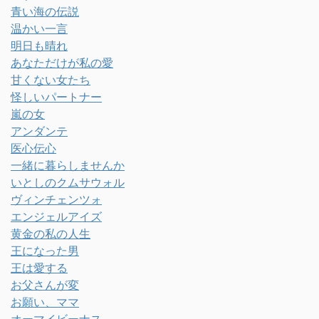
青い海の伝説
温かい一言
明日も晴れ
あなただけが私の愛
甘くない女たち
怪しいパートナー
嵐の女
アンダンテ
医心伝心
一緒に暮らしませんか
いとしのクムサウォル
ヴィンチェンツォ
エンジェルアイズ
黄金の私の人生
王になった男
王は愛する
お父さんが変
お願い、ママ
オーマイビーナス