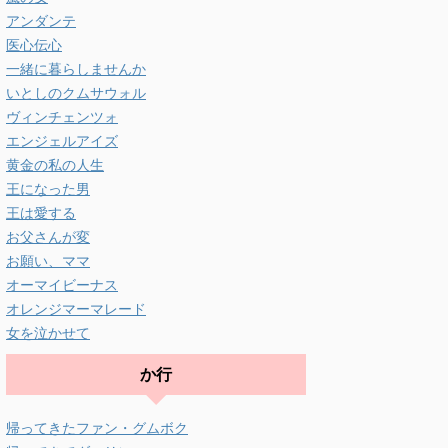
アンダンテ
医心伝心
一緒に暮らしませんか
いとしのクムサウォル
ヴィンチェンツォ
エンジェルアイズ
黄金の私の人生
王になった男
王は愛する
お父さんが変
お願い、ママ
オーマイビーナス
オレンジマーマレード
女を泣かせて
か行
帰ってきたファン・グムボク