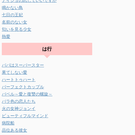
ナイショの恋していいですか
鳴かない鳥
七日の王妃
名前のない女
匂いを見る少女
熱愛
は行
パパはスーパースター
果てしない愛
ハートトゥハート
パーフェクトカップル
バベル～愛と復讐の螺旋～
バラ色の恋人たち
火の女神ジョンイ
ビューティフルマインド
病院船
品位ある彼女