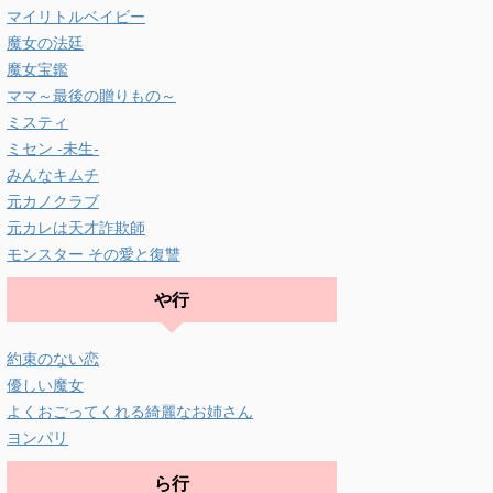
マイリトルベイビー
魔女の法廷
魔女宝鑑
ママ～最後の贈りもの～
ミスティ
ミセン -未生-
みんなキムチ
元カノクラブ
元カレは天才詐欺師
モンスター その愛と復讐
や行
約束のない恋
優しい魔女
よくおごってくれる綺麗なお姉さん
ヨンパリ
ら行