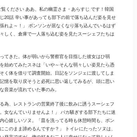
ご覧ください ああ、私の幽霊さま・あらすじ です！韓国
じ20話 辛い事があっても部下の前で落ち込んだ姿を見せ
張れよ～！」 ボンソンが居なくなり落ち込んでいるはず
々しく、倉庫で一人落ち込む姿を見たスーシェフたちは
ってきた。体が弱いから警察官を目指した彼女はひ弱
を始めてみたスネは「いや～そんな弱々しい姿見たら憑
そく体を借りて調査開始。日記をソンジェに渡してしま
記憶を取り戻そうと必死に思い返してみるが、頭に思い
な音楽が流れていた事のみ。
る為、レストランの営業終了後に飲みに誘うスーシェフ
。女なんていりませんよ！」 バカ騒ぎする部下たちに迷
内心嬉しいソヌ。「皿を洗ってる時も休憩時間も、ボン
にこのまま諦めるんですか？」 トイレにたったソヌは、
い発言ですが、俺の好きな二人に幸せになって欲しいん