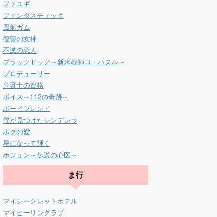
ファユギ
ファンタスティック
風船ガム
復讐の女神
不滅の恋人
ブラックドッグ～新米教師コ・ハヌル～
プロデューサー
弁護士の資格
ボイス～112の奇跡～
ボーイフレンド
僕が見つけたシンデレラ
ホグの愛
星になって輝く
ホジュン～伝説の心医～
ま行
マイシークレットホテル
マイヒーリングラブ