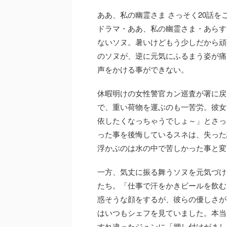
ああ、私の幽霊さま さっそく20話を
ドラマ・ああ、私の幽霊さま・あらす
ないソヌ。暑いけどもう少しだから頑
のソヌが、逆に元気にふるまう姿が痛
声をかける事ができない。
休暇明けの女性警官カン巡査が署に戻
で、重い荷物を運ぶのも一苦労。彼女
依したくなっちゃうでしょ～」とさっ
った事を後悔しているスネは、失った
浮かぶのは水の中で苦しかった事と変
一方、気丈に振る舞うソヌを元気づけ
たち。「仕事で汗をかきビールを飲む
惑そうな顔をするが、彼らの優しさが
はいつもシェフを見ていました。本当
すれ違ったジュンに「押し付けがまし