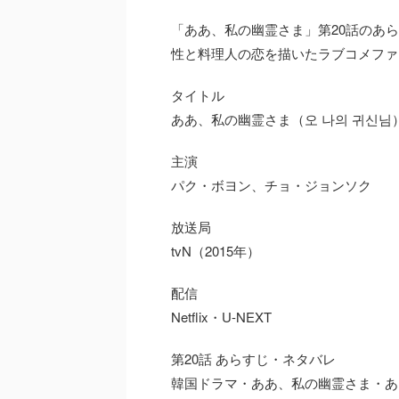
「ああ、私の幽霊さま」第20話のあ
性と料理人の恋を描いたラブコメファ
タイトル
ああ、私の幽霊さま（오 나의 귀신님
主演
パク・ボヨン、チョ・ジョンソク
放送局
tvN（2015年）
配信
Netflix・U-NEXT
第20話 あらすじ・ネタバレ
韓国ドラマ・ああ、私の幽霊さま・あら