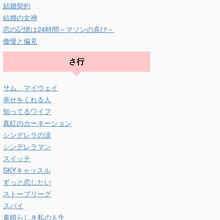
結婚契約
結婚の女神
恋の記憶は24時間～マソンの喜び～
傲慢と偏見
さ行
サム、マイウェイ
幸せをくれる人
知ってるワイフ
真紅のカーネーション
シンデレラの涙
シンデレラマン
スイッチ
SKYキャッスル
ずっと恋したい
ストーブリーグ
スパイ
素晴らしき私の人生