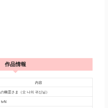
作品情報
内容
の幽霊さま（오 나의 귀신님）
tvN