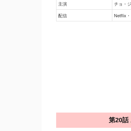
主演
チョ・
配信
Netflix
第20