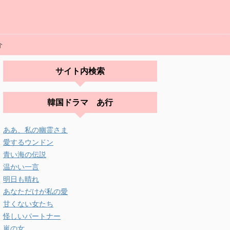
介
サイト内検索
韓国ドラマ あ行
ああ、私の幽霊さま
愛するウンドン
青い海の伝説
温かい一言
明日も晴れ
あなただけが私の愛
甘くない女たち
怪しいパートナー
嵐の女