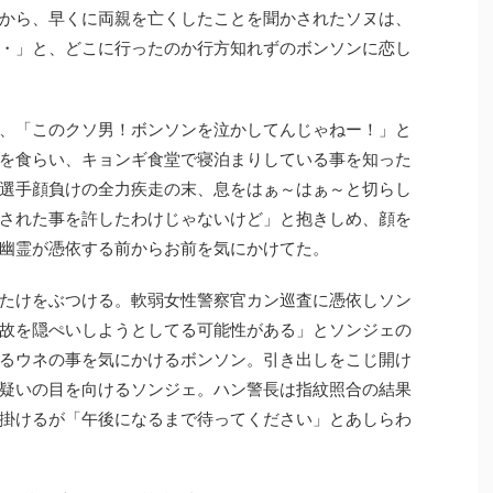
から、早くに両親を亡くしたことを聞かされたソヌは、
・」と、どこに行ったのか行方知れずのボンソンに恋し
、「このクソ男！ボンソンを泣かしてんじゃねー！」と
を食らい、キョンギ食堂で寝泊まりしている事を知った
選手顔負けの全力疾走の末、息をはぁ～はぁ～と切らし
された事を許したわけじゃないけど」と抱きしめ、顔を
幽霊が憑依する前からお前を気にかけてた。
たけをぶつける。軟弱女性警察官カン巡査に憑依しソン
故を隠ぺいしようとしてる可能性がある」とソンジェの
るウネの事を気にかけるボンソン。引き出しをこじ開け
疑いの目を向けるソンジェ。ハン警長は指紋照合の結果
掛けるが「午後になるまで待ってください」とあしらわ