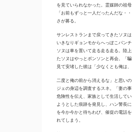
を見ていられなかった。霊媒師の祖母
「お前もずっと一人だったんだな・・
さが募る。
サンレストランまで戻ってきたソヌは
いきなりギョンモからへっぽこパンチ
ソヌは車を置いて走る走る走る。陸上
たソヌはやっとボンソンと再会。「騙
見て安堵した彼は「少なくとも俺は、
二度と俺の前から消えるな」と思いの
ジェの身辺を調査するスネ。「妻の事
危険性を伝え、家族として生活してい
ようとした痕跡を発見し、ハン警長に
を今か今かと待ちわび、催促の電話を
れてしまう。