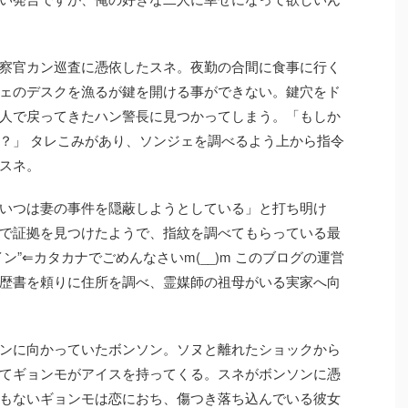
察官カン巡査に憑依したスネ。夜勤の合間に食事に行く
ェのデスクを漁るが鍵を開ける事ができない。鍵穴をド
人で戻ってきたハン警長に見つかってしまう。「もしか
？」 タレこみがあり、ソンジェを調べるよう上から指令
スネ。
いつは妻の事件を隠蔽しようとしている」と打ち明け
で証拠を見つけたようで、指紋を調べてもらっている最
ン”⇐カタカナでごめんなさいm(__)m このブログの運営
歴書を頼りに住所を調べ、霊媒師の祖母がいる実家へ向
ンに向かっていたボンソン。ソヌと離れたショックから
てギョンモがアイスを持ってくる。スネがボンソンに憑
もないギョンモは恋におち、傷つき落ち込んでいる彼女