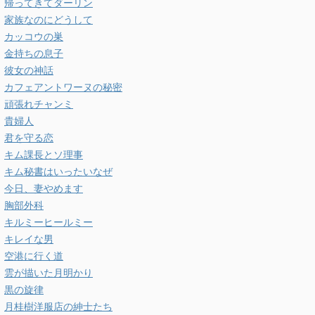
帰ってきてダーリン
家族なのにどうして
カッコウの巣
金持ちの息子
彼女の神話
カフェアントワーヌの秘密
頑張れチャンミ
貴婦人
君を守る恋
キム課長とソ理事
キム秘書はいったいなぜ
今日、妻やめます
胸部外科
キルミーヒールミー
キレイな男
空港に行く道
雲が描いた月明かり
黒の旋律
月桂樹洋服店の紳士たち