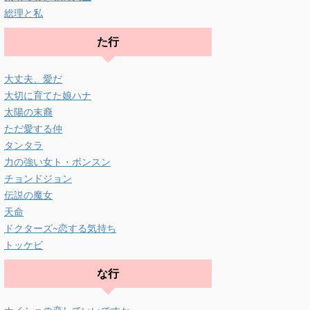
総理と私
た行
大丈夫、愛だ
大切に育てた娘ハナ
太陽の末裔
ただ愛する仲
タンタラ
力の強い女ト・ボンスン
チョンドジョン
伝説の魔女
天命
ドクターズ~恋する気持ち
トッケビ
な行