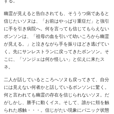
する。
幽霊が見えると告白されても、そううつ病であると
信じたいソヌは、「お前はやっぱり重症だ」と強引
に手を引き病院へ。何を言っても信じてもらえない
ボンソンは、「祖母の血を引いて幼いころから幽霊
が見える。」と泣きながら手を振りほどき逃げてい
く。先にサンレストランに戻ってきたボンソン。そ
こに、「ソンジェは何か怪しい」と伝えに来たス
ネ。
二人が話しているところへソヌも戻ってきて、自分
には見えない何者かと話しているボンソンに驚く。
何と言われても幽霊の存在を信じられないソヌ。だ
がしかし、勝手に動くイス。そして、誰かに頬を触
られた感触・・・。信じがたい現象にパニック状態