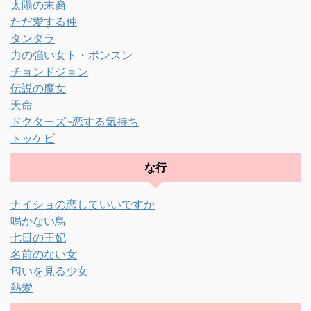
太陽の末裔
ただ愛する仲
タンタラ
力の強い女ト・ボンスン
チョンドジョン
伝説の魔女
天命
ドクターズ~恋する気持ち
トッケビ
な行
ナイショの恋していいですか
鳴かない鳥
七日の王妃
名前のない女
匂いを見る少女
熱愛