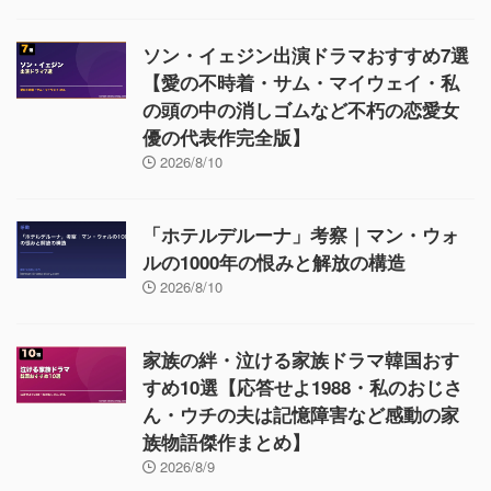
ソン・イェジン出演ドラマおすすめ7選
【愛の不時着・サム・マイウェイ・私
の頭の中の消しゴムなど不朽の恋愛女
優の代表作完全版】
2026/8/10
「ホテルデルーナ」考察｜マン・ウォ
ルの1000年の恨みと解放の構造
2026/8/10
家族の絆・泣ける家族ドラマ韓国おす
すめ10選【応答せよ1988・私のおじさ
ん・ウチの夫は記憶障害など感動の家
族物語傑作まとめ】
2026/8/9