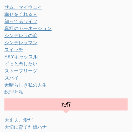
サム、マイウェイ
幸せをくれる人
知ってるワイフ
真紅のカーネーション
シンデレラの涙
シンデレラマン
スイッチ
SKYキャッスル
ずっと恋したい
ストーブリーグ
スパイ
素晴らしき私の人生
総理と私
た行
大丈夫、愛だ
大切に育てた娘ハナ