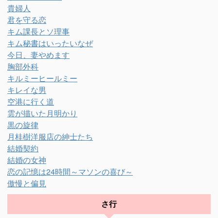
貴婦人
君を守る恋
キム課長とソ理事
キム秘書はいったいなぜ
今日、妻やめます
胸部外科
キルミーヒールミー
キレイな男
空港に行く道
雲が描いた月明かり
黒の旋律
月桂樹洋服店の紳士たち
結婚契約
結婚の女神
恋の記憶は24時間～マソンの喜び～
傲慢と偏見
さ行