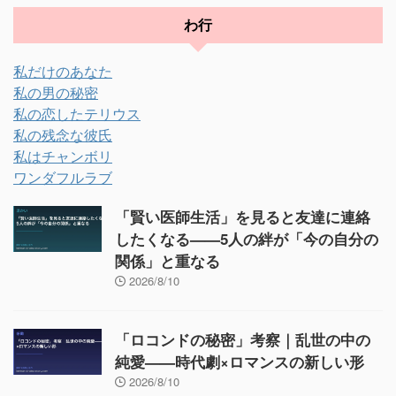
わ行
私だけのあなた
私の男の秘密
私の恋したテリウス
私の残念な彼氏
私はチャンボリ
ワンダフルラブ
「賢い医師生活」を見ると友達に連絡
したくなる——5人の絆が「今の自分の
関係」と重なる
2026/8/10
「ロコンドの秘密」考察｜乱世の中の
純愛——時代劇×ロマンスの新しい形
2026/8/10