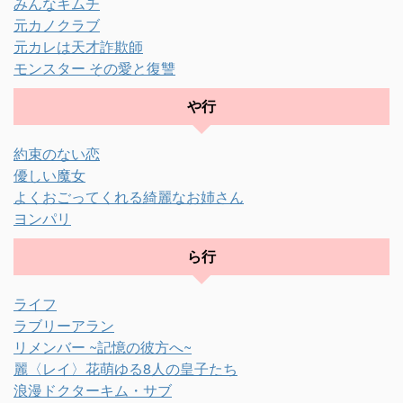
みんなキムチ
元カノクラブ
元カレは天才詐欺師
モンスター その愛と復讐
や行
約束のない恋
優しい魔女
よくおごってくれる綺麗なお姉さん
ヨンパリ
ら行
ライフ
ラブリーアラン
リメンバー ~記憶の彼方へ~
麗〈レイ〉花萌ゆる8人の皇子たち
浪漫ドクターキム・サブ