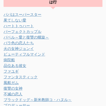
は行
パパはスーパースター
果てしない愛
ハートトゥハート
パーフェクトカップル
バベル～愛と復讐の螺旋～
バラ色の恋人たち
火の女神ジョンイ
ビューティフルマインド
病院船
品位ある彼女
ファユギ
ファンタスティック
風船ガム
復讐の女神
不滅の恋人
ブラックドッグ～新米教師コ・ハヌル～
プロデューサー