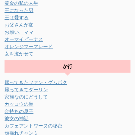
黄金の私の人生
王になった男
王は愛する
お父さんが変
お願い、ママ
オーマイビーナス
オレンジマーマレード
女を泣かせて
か行
帰ってきたファン・グムボク
帰ってきてダーリン
家族なのにどうして
カッコウの巣
金持ちの息子
彼女の神話
カフェアントワーヌの秘密
頑張れチャンミ