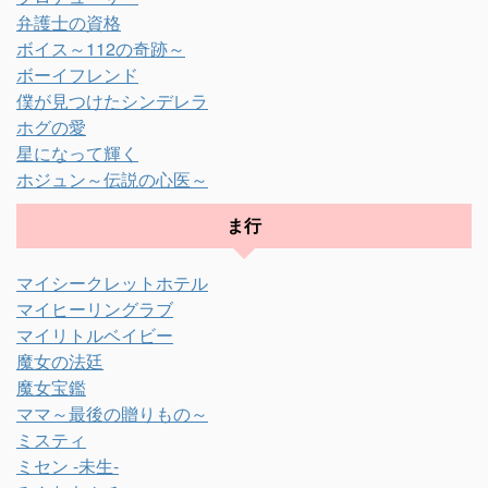
弁護士の資格
ボイス～112の奇跡～
ボーイフレンド
僕が見つけたシンデレラ
ホグの愛
星になって輝く
ホジュン～伝説の心医～
ま行
マイシークレットホテル
マイヒーリングラブ
マイリトルベイビー
魔女の法廷
魔女宝鑑
ママ～最後の贈りもの～
ミスティ
ミセン -未生-