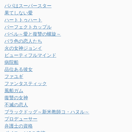
パパはスーパースター
果てしない愛
ハートトゥハート
パーフェクトカップル
バベル～愛と復讐の螺旋～
バラ色の恋人たち
火の女神ジョンイ
ビューティフルマインド
病院船
品位ある彼女
ファユギ
ファンタスティック
風船ガム
復讐の女神
不滅の恋人
ブラックドッグ～新米教師コ・ハヌル～
プロデューサー
弁護士の資格