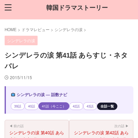
韓国ドラマストーリー
HOME
>
ドラマレビュー
>
シンデレラの涙
>
シンデレラの涙
シンデレラの涙 第41話 あらすじ・ネタ
バレ
2015/11/15
シンデレラの涙 — 話数ナビ
39話
40話
41話（今ここ）
42話
43話
全話一覧
◀ 前の話
次の話 ▶
シンデレラの涙 第40話 あら
シンデレラの涙 第42話 あら