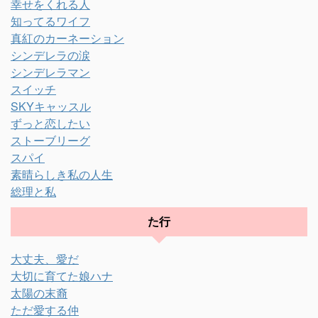
幸せをくれる人
知ってるワイフ
真紅のカーネーション
シンデレラの涙
シンデレラマン
スイッチ
SKYキャッスル
ずっと恋したい
ストーブリーグ
スパイ
素晴らしき私の人生
総理と私
た行
大丈夫、愛だ
大切に育てた娘ハナ
太陽の末裔
ただ愛する仲