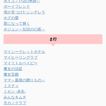
ボイス～112の奇跡～
ボーイフレンド
僕が見つけたシンデレラ
ホグの愛
星になって輝く
ホジュン～伝説の心医～
ま行
マイシークレットホテル
マイヒーリングラブ
マイリトルベイビー
魔女の法廷
魔女宝鑑
ママ～最後の贈りもの～
ミスティ
ミセン -未生-
みんなキムチ
元カノクラブ