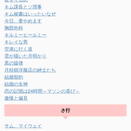
キム課長とソ理事
キム秘書はいったいなぜ
今日、妻やめます
胸部外科
キルミーヒールミー
キレイな男
空港に行く道
雲が描いた月明かり
黒の旋律
月桂樹洋服店の紳士たち
結婚契約
結婚の女神
恋の記憶は24時間～マソンの喜び～
傲慢と偏見
さ行
サム、マイウェイ