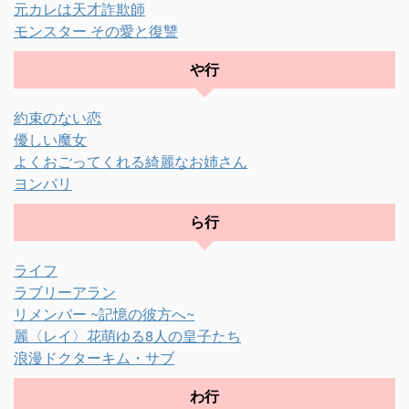
元カレは天才詐欺師
モンスター その愛と復讐
や行
約束のない恋
優しい魔女
よくおごってくれる綺麗なお姉さん
ヨンパリ
ら行
ライフ
ラブリーアラン
リメンバー ~記憶の彼方へ~
麗〈レイ〉花萌ゆる8人の皇子たち
浪漫ドクターキム・サブ
わ行