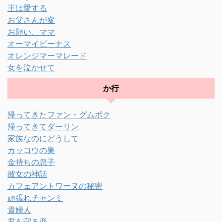
王は愛する
お父さんが変
お願い、ママ
オーマイビーナス
オレンジマーマレード
女を泣かせて
か行
帰ってきたファン・グムボク
帰ってきてダーリン
家族なのにどうして
カッコウの巣
金持ちの息子
彼女の神話
カフェアントワーヌの秘密
頑張れチャンミ
貴婦人
君を守る恋