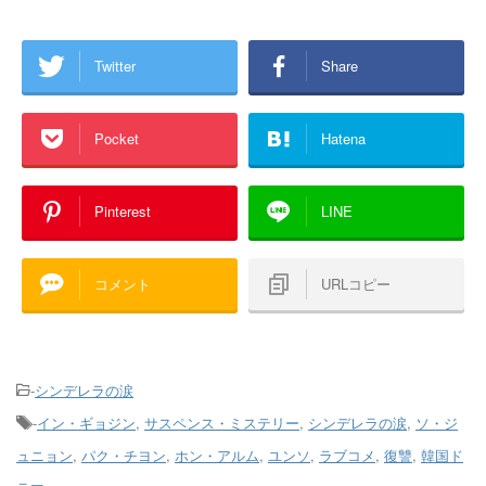
Twitter
Share
Pocket
Hatena
Pinterest
LINE
コメント
URLコピー
-
シンデレラの涙
-
イン・ギョジン
,
サスペンス・ミステリー
,
シンデレラの涙
,
ソ・ジ
ュニョン
,
パク・チヨン
,
ホン・アルム
,
ユンソ
,
ラブコメ
,
復讐
,
韓国ド