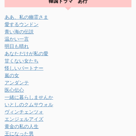
韓国ドラマ あ行
ああ、私の幽霊さま
愛するウンドン
青い海の伝説
温かい一言
明日も晴れ
あなただけが私の愛
甘くない女たち
怪しいパートナー
嵐の女
アンダンテ
医心伝心
一緒に暮らしませんか
いとしのクムサウォル
ヴィンチェンツォ
エンジェルアイズ
黄金の私の人生
王になった男