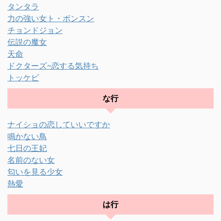
タンタラ
力の強い女ト・ボンスン
チョンドジョン
伝説の魔女
天命
ドクターズ~恋する気持ち
トッケビ
な行
ナイショの恋していいですか
鳴かない鳥
七日の王妃
名前のない女
匂いを見る少女
熱愛
は行