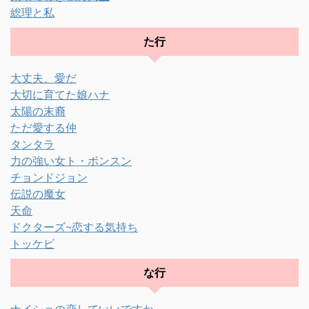
総理と私
た行
大丈夫、愛だ
大切に育てた娘ハナ
太陽の末裔
ただ愛する仲
タンタラ
力の強い女ト・ボンスン
チョンドジョン
伝説の魔女
天命
ドクターズ~恋する気持ち
トッケビ
な行
ナイショの恋していいですか