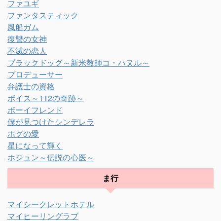
ファユギ
ファンタスティック
風船ガム
復讐の女神
不滅の恋人
ブラックドッグ～新米教師コ・ハヌル～
プロデューサー
弁護士の資格
ボイス～112の奇跡～
ボーイフレンド
僕が見つけたシンデレラ
ホグの愛
星になって輝く
ホジュン～伝説の心医～
ま行
マイシークレットホテル
マイヒーリングラブ