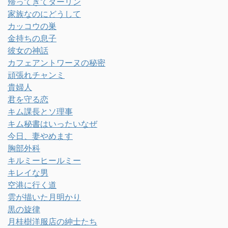
帰ってきてダーリン
家族なのにどうして
カッコウの巣
金持ちの息子
彼女の神話
カフェアントワーヌの秘密
頑張れチャンミ
貴婦人
君を守る恋
キム課長とソ理事
キム秘書はいったいなぜ
今日、妻やめます
胸部外科
キルミーヒールミー
キレイな男
空港に行く道
雲が描いた月明かり
黒の旋律
月桂樹洋服店の紳士たち