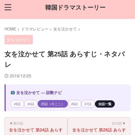
韓国ドラマストーリー
HOME
>
ドラマレビュー
>
女を泣かせて
>
女を泣かせて
女を泣かせて 第25話 あらすじ・ネタバ
レ
2016/12/25
女を泣かせて — 話数ナビ
23話
24話
25話（今ここ）
26話
27話
全話一覧
◀ 前の話
次の話 ▶
女を泣かせて 第24話 あらす
女を泣かせて 第26話 あらす