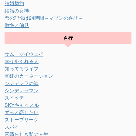
結婚契約
結婚の女神
恋の記憶は24時間～マソンの喜び～
傲慢と偏見
さ行
サム、マイウェイ
幸せをくれる人
知ってるワイフ
真紅のカーネーション
シンデレラの涙
シンデレラマン
スイッチ
SKYキャッスル
ずっと恋したい
ストーブリーグ
スパイ
素晴らしき私の人生