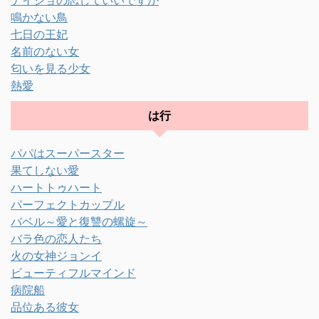
鳴かない鳥
七日の王妃
名前のない女
匂いを見る少女
熱愛
は行
パパはスーパースター
果てしない愛
ハートトゥハート
パーフェクトカップル
バベル～愛と復讐の螺旋～
バラ色の恋人たち
火の女神ジョンイ
ビューティフルマインド
病院船
品位ある彼女