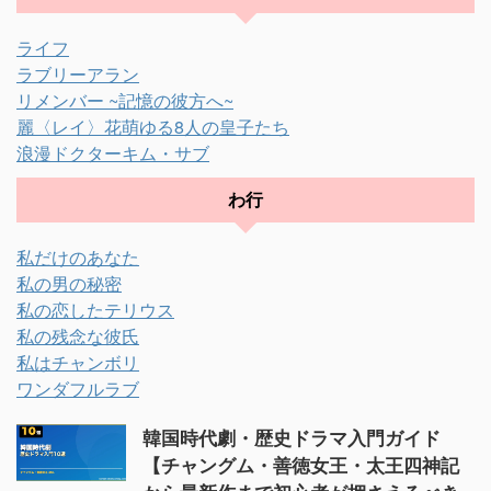
ライフ
ラブリーアラン
リメンバー ~記憶の彼方へ~
麗〈レイ〉花萌ゆる8人の皇子たち
浪漫ドクターキム・サブ
わ行
私だけのあなた
私の男の秘密
私の恋したテリウス
私の残念な彼氏
私はチャンボリ
ワンダフルラブ
韓国時代劇・歴史ドラマ入門ガイド
【チャングム・善徳女王・太王四神記