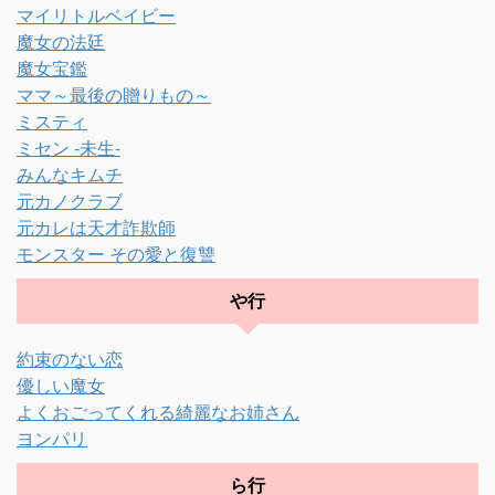
マイリトルベイビー
魔女の法廷
魔女宝鑑
ママ～最後の贈りもの～
ミスティ
ミセン -未生-
みんなキムチ
元カノクラブ
元カレは天才詐欺師
モンスター その愛と復讐
や行
約束のない恋
優しい魔女
よくおごってくれる綺麗なお姉さん
ヨンパリ
ら行