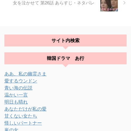
女を泣かせて 第26話 あらすじ・ネタバレ
サイト内検索
韓国ドラマ あ行
ああ、私の幽霊さま
愛するウンドン
青い海の伝説
温かい一言
明日も晴れ
あなただけが私の愛
甘くない女たち
怪しいパートナー
嵐の女