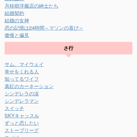
月桂樹洋服店の紳士たち
結婚契約
結婚の女神
恋の記憶は24時間～マソンの喜び～
傲慢と偏見
さ行
サム、マイウェイ
幸せをくれる人
知ってるワイフ
真紅のカーネーション
シンデレラの涙
シンデレラマン
スイッチ
SKYキャッスル
ずっと恋したい
ストーブリーグ