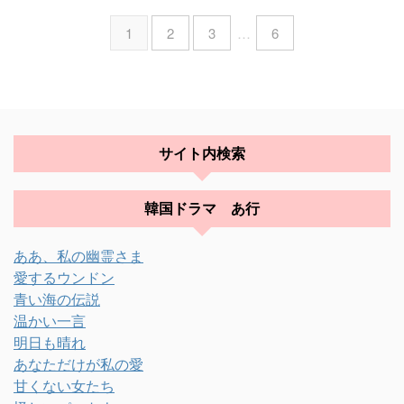
1
2
3
…
6
サイト内検索
韓国ドラマ あ行
ああ、私の幽霊さま
愛するウンドン
青い海の伝説
温かい一言
明日も晴れ
あなただけが私の愛
甘くない女たち