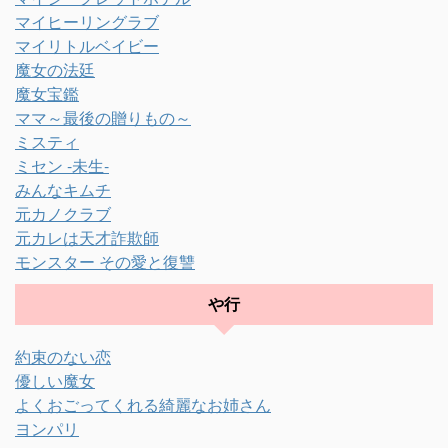
マイヒーリングラブ
マイリトルベイビー
魔女の法廷
魔女宝鑑
ママ～最後の贈りもの～
ミスティ
ミセン -未生-
みんなキムチ
元カノクラブ
元カレは天才詐欺師
モンスター その愛と復讐
や行
約束のない恋
優しい魔女
よくおごってくれる綺麗なお姉さん
ヨンパリ