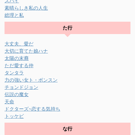
スパイ
素晴らしき私の人生
総理と私
た行
大丈夫、愛だ
大切に育てた娘ハナ
太陽の末裔
ただ愛する仲
タンタラ
力の強い女ト・ボンスン
チョンドジョン
伝説の魔女
天命
ドクターズ~恋する気持ち
トッケビ
な行