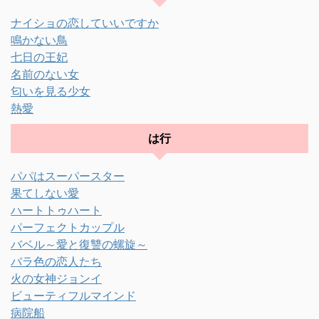
ナイショの恋していいですか
鳴かない鳥
七日の王妃
名前のない女
匂いを見る少女
熱愛
は行
パパはスーパースター
果てしない愛
ハートトゥハート
パーフェクトカップル
バベル～愛と復讐の螺旋～
バラ色の恋人たち
火の女神ジョンイ
ビューティフルマインド
病院船