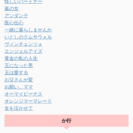
怪しいパートナー
嵐の女
アンダンテ
医心伝心
一緒に暮らしませんか
いとしのクムサウォル
ヴィンチェンツォ
エンジェルアイズ
黄金の私の人生
王になった男
王は愛する
お父さんが変
お願い、ママ
オーマイビーナス
オレンジマーマレード
女を泣かせて
か行