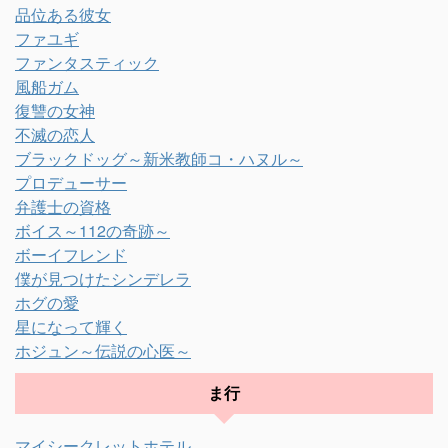
品位ある彼女
ファユギ
ファンタスティック
風船ガム
復讐の女神
不滅の恋人
ブラックドッグ～新米教師コ・ハヌル～
プロデューサー
弁護士の資格
ボイス～112の奇跡～
ボーイフレンド
僕が見つけたシンデレラ
ホグの愛
星になって輝く
ホジュン～伝説の心医～
ま行
マイシークレットホテル