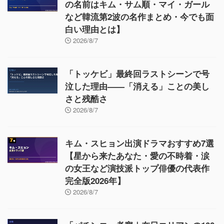
の名前はキム・サム順・マイ・ガール
など韓流第2波の名作まとめ・今でも面
白い理由とは】
2026/8/7
「トッケビ」最終回ラストシーンで号
泣した理由——「消える」ことの美し
さと残酷さ
2026/8/7
キム・スヒョン出演ドラマおすすめ7選
【星から来たあなた・愛の不時着・涙
の女王など演技派トップ俳優の代表作
完全版2026年】
2026/8/7