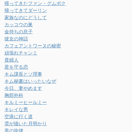
帰ってきたファン・グムボク
帰ってきてダーリン
家族なのにどうして
カッコウの巣
金持ちの息子
彼女の神話
カフェアントワーヌの秘密
頑張れチャンミ
貴婦人
君を守る恋
キム課長とソ理事
キム秘書はいったいなぜ
今日、妻やめます
胸部外科
キルミーヒールミー
キレイな男
空港に行く道
雲が描いた月明かり
黒の旋律