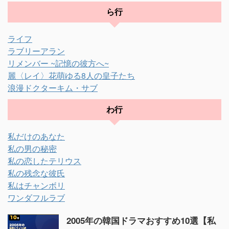
ら行
ライフ
ラブリーアラン
リメンバー ~記憶の彼方へ~
麗〈レイ〉花萌ゆる8人の皇子たち
浪漫ドクターキム・サブ
わ行
私だけのあなた
私の男の秘密
私の恋したテリウス
私の残念な彼氏
私はチャンボリ
ワンダフルラブ
2005年の韓国ドラマおすすめ10選【私