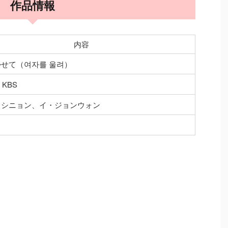
作品情報
内容
せて（여자를 울려）
・KBS
・シニョン、イ・ジョンウォン