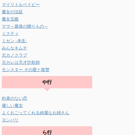
マイリトルベイビー
魔女の法廷
魔女宝鑑
ママ～最後の贈りもの～
ミスティ
ミセン -未生-
みんなキムチ
元カノクラブ
元カレは天才詐欺師
モンスター その愛と復讐
や行
約束のない恋
優しい魔女
よくおごってくれる綺麗なお姉さん
ヨンパリ
ら行