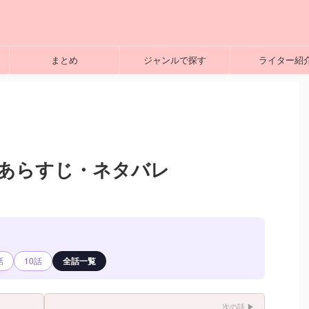
まとめ
ジャンルで探す
ライター紹
 あらすじ・ネタバレ
話
10話
全話一覧
次の話 ▶