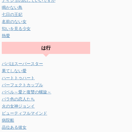
ナイショの恋していいですか
鳴かない鳥
七日の王妃
名前のない女
匂いを見る少女
熱愛
は行
パパはスーパースター
果てしない愛
ハートトゥハート
パーフェクトカップル
バベル～愛と復讐の螺旋～
バラ色の恋人たち
火の女神ジョンイ
ビューティフルマインド
病院船
品位ある彼女