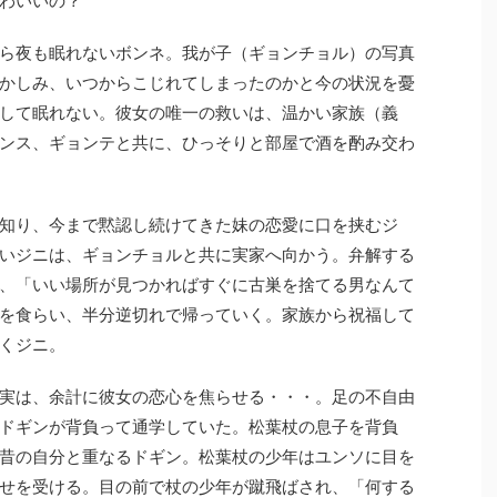
ら夜も眠れないボンネ。我が子（ギョンチョル）の写真
かしみ、いつからこじれてしまったのかと今の状況を憂
して眠れない。彼女の唯一の救いは、温かい家族（義
ンス、ギョンテと共に、ひっそりと部屋で酒を酌み交わ
知り、今まで黙認し続けてきた妹の恋愛に口を挟むジ
いジニは、ギョンチョルと共に実家へ向かう。弁解する
、「いい場所が見つかればすぐに古巣を捨てる男なんて
を食らい、半分逆切れで帰っていく。家族から祝福して
くジニ。
実は、余計に彼女の恋心を焦らせる・・・。足の不自由
ドギンが背負って通学していた。松葉杖の息子を背負
昔の自分と重なるドギン。松葉杖の少年はユンソに目を
せを受ける。目の前で杖の少年が蹴飛ばされ、「何する