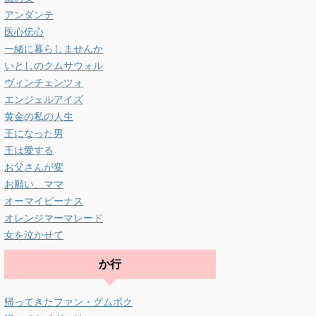
アンダンテ
医心伝心
一緒に暮らしませんか
いとしのクムサウォル
ヴィンチェンツォ
エンジェルアイズ
黄金の私の人生
王になった男
王は愛する
お父さんが変
お願い、ママ
オーマイビーナス
オレンジマーマレード
女を泣かせて
か行
帰ってきたファン・グムボク