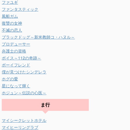
ファユギ
ファンタスティック
風船ガム
復讐の女神
不滅の恋人
ブラックドッグ～新米教師コ・ハヌル～
プロデューサー
弁護士の資格
ボイス～112の奇跡～
ボーイフレンド
僕が見つけたシンデレラ
ホグの愛
星になって輝く
ホジュン～伝説の心医～
ま行
マイシークレットホテル
マイヒーリングラブ