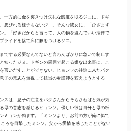
、一方的に金を突きつけ失礼な態度を取るジニに、ドギ
、悪びれる様子もないジニ。そんな彼女に、「ひざまず
ン。「好きだからと言って、人の物を盗んでいい法律で
プライドを捨て床に膝をつけるジニ。
までする必要なんてないと言わんばかりに急いで制止す
と知ったジヌ。ドギンの周囲で起こる嫌な出来事に、こ
を言いだすことができない。ヒョンソの往診に来たパク
息子の意志を無視して担当の看護師を変えようとする
ンスは、息子の注意をパクさんからそらさねばと気が気
る母の意志を感じるヒョンソ。優しい彼は自分と母の板
ンミョンが励ます。「ミンソより、お前の方が俺に似て
ところを目撃したミンソ。父から愛情を感じたことがない
わいいの？