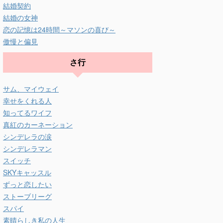
結婚契約
結婚の女神
恋の記憶は24時間～マソンの喜び～
傲慢と偏見
さ行
サム、マイウェイ
幸せをくれる人
知ってるワイフ
真紅のカーネーション
シンデレラの涙
シンデレラマン
スイッチ
SKYキャッスル
ずっと恋したい
ストーブリーグ
スパイ
素晴らしき私の人生