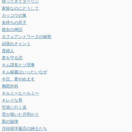
帰ってきてダーリン
家族なのにどうして
カッコウの巣
金持ちの息子
彼女の神話
カフェアントワーヌの秘密
頑張れチャンミ
貴婦人
君を守る恋
キム課長とソ理事
キム秘書はいったいなぜ
今日、妻やめます
胸部外科
キルミーヒールミー
キレイな男
空港に行く道
雲が描いた月明かり
黒の旋律
月桂樹洋服店の紳士たち