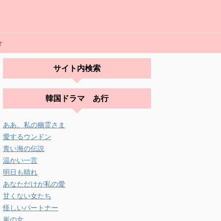
介
サイト内検索
韓国ドラマ あ行
ああ、私の幽霊さま
愛するウンドン
青い海の伝説
温かい一言
明日も晴れ
あなただけが私の愛
甘くない女たち
怪しいパートナー
嵐の女