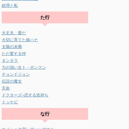
総理と私
た行
大丈夫、愛だ
大切に育てた娘ハナ
太陽の末裔
ただ愛する仲
タンタラ
力の強い女ト・ボンスン
チョンドジョン
伝説の魔女
天命
ドクターズ~恋する気持ち
トッケビ
な行