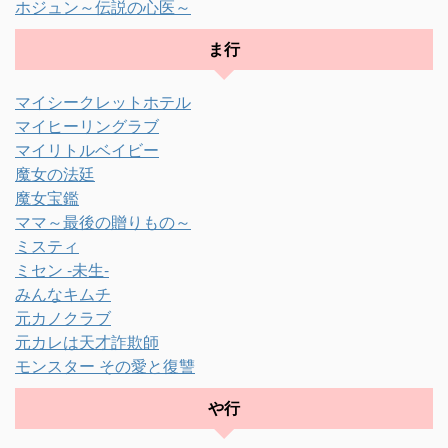
ホジュン～伝説の心医～
ま行
マイシークレットホテル
マイヒーリングラブ
マイリトルベイビー
魔女の法廷
魔女宝鑑
ママ～最後の贈りもの～
ミスティ
ミセン -未生-
みんなキムチ
元カノクラブ
元カレは天才詐欺師
モンスター その愛と復讐
や行