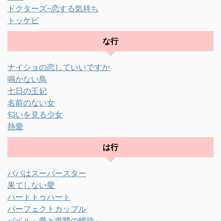
ドクターズ~恋する気持ち
トッケビ
な行
ナイショの恋していいですか
鳴かない鳥
七日の王妃
名前のない女
匂いを見る少女
熱愛
は行
パパはスーパースター
果てしない愛
ハートトゥハート
パーフェクトカップル
バベル～愛と復讐の螺旋～