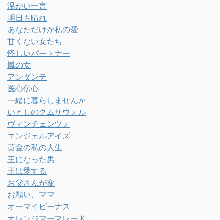
温かい一言
明日も晴れ
あなただけが私の愛
甘くない女たち
怪しいパートナー
嵐の女
アンダンテ
医心伝心
一緒に暮らしませんか
いとしのクムサウォル
ヴィンチェンツォ
エンジェルアイズ
黄金の私の人生
王になった男
王は愛する
お父さんが変
お願い、ママ
オーマイビーナス
オレンジマーマレード