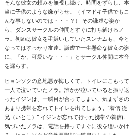
そんな彼女の頼みを無視し続け、時間をずらし、本
当に子供のような嫌がらせ。（イマドキ子供でもこ
んな事しないのでは・・・？） その謙虚な姿か
ら、ダンスサークルの仲間とすぐに打ち解けるノ
ラ。初めは彼女を毛嫌いしていたスンナムも、今と
なってはすっかり友達。謙虚で一生懸命な彼女の姿
に、「か、可愛いな・・・」とサークル仲間に本音
を漏らす。
ヒョンソクの意地悪が悔しくて、トイレにこもって
一人で泣いていたノラ。誰かが泣いていると振り返
ったイジンは、一瞬目が合ってしまい、気まずさの
あまり携帯を忘れてトイレを出てしまう。”着信 従
兄（いとこ）” イジンが忘れて行った携帯の着信に
気づいたノラは、電話を持ってすぐに後を追いかけ
る。ヒョンソクが意地悪野郎に逆戻りしました。