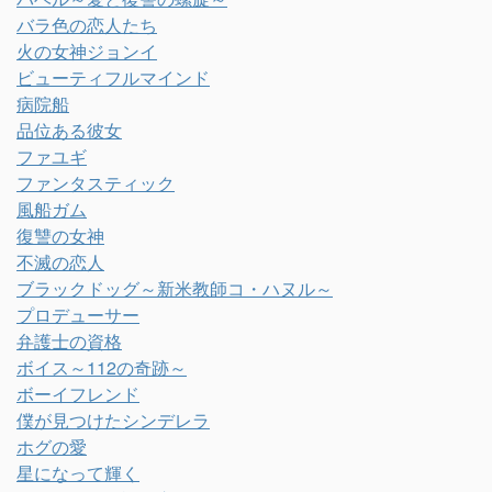
バラ色の恋人たち
火の女神ジョンイ
ビューティフルマインド
病院船
品位ある彼女
ファユギ
ファンタスティック
風船ガム
復讐の女神
不滅の恋人
ブラックドッグ～新米教師コ・ハヌル～
プロデューサー
弁護士の資格
ボイス～112の奇跡～
ボーイフレンド
僕が見つけたシンデレラ
ホグの愛
星になって輝く