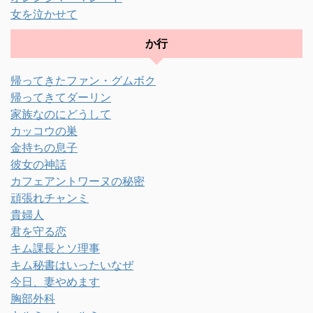
女を泣かせて
か行
帰ってきたファン・グムボク
帰ってきてダーリン
家族なのにどうして
カッコウの巣
金持ちの息子
彼女の神話
カフェアントワーヌの秘密
頑張れチャンミ
貴婦人
君を守る恋
キム課長とソ理事
キム秘書はいったいなぜ
今日、妻やめます
胸部外科