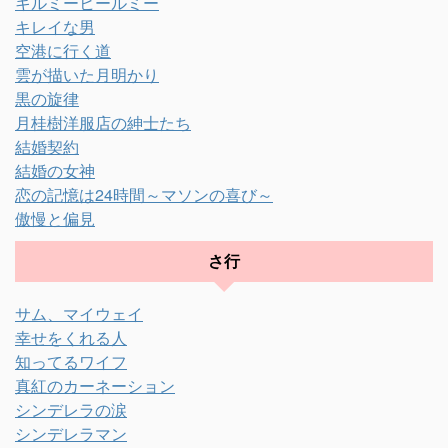
キルミーヒールミー
キレイな男
空港に行く道
雲が描いた月明かり
黒の旋律
月桂樹洋服店の紳士たち
結婚契約
結婚の女神
恋の記憶は24時間～マソンの喜び～
傲慢と偏見
さ行
サム、マイウェイ
幸せをくれる人
知ってるワイフ
真紅のカーネーション
シンデレラの涙
シンデレラマン