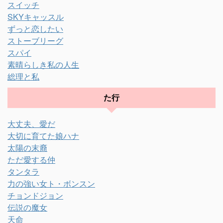
スイッチ
SKYキャッスル
ずっと恋したい
ストーブリーグ
スパイ
素晴らしき私の人生
総理と私
た行
大丈夫、愛だ
大切に育てた娘ハナ
太陽の末裔
ただ愛する仲
タンタラ
力の強い女ト・ボンスン
チョンドジョン
伝説の魔女
天命