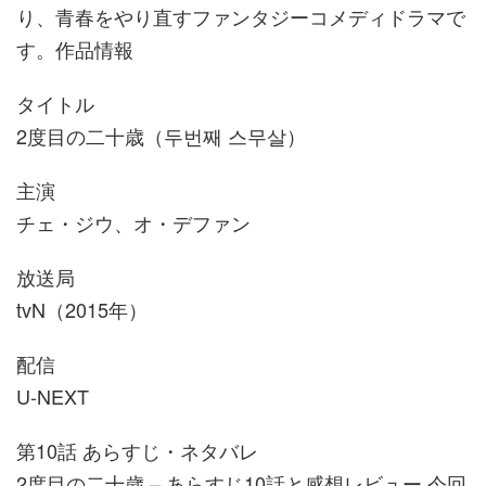
り、青春をやり直すファンタジーコメディドラマで
す。作品情報
タイトル
2度目の二十歳（두번째 스무살）
主演
チェ・ジウ、オ・デファン
放送局
tvN（2015年）
配信
U-NEXT
第10話 あらすじ・ネタバレ
2度目の二十歳 – あらすじ10話と感想レビュー 今回