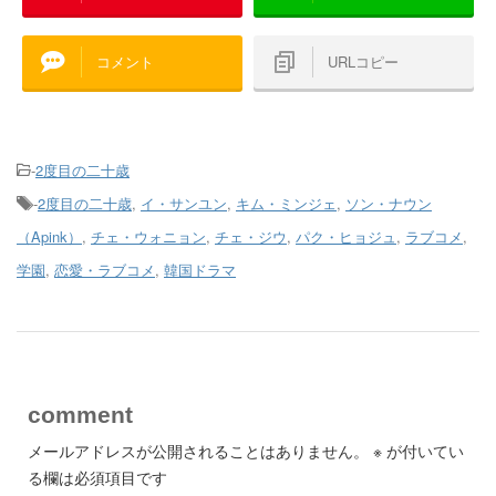
コメント
URLコピー
-
2度目の二十歳
-
2度目の二十歳
,
イ・サンユン
,
キム・ミンジェ
,
ソン・ナウン
（Apink）
,
チェ・ウォニョン
,
チェ・ジウ
,
パク・ヒョジュ
,
ラブコメ
,
学園
,
恋愛・ラブコメ
,
韓国ドラマ
comment
メールアドレスが公開されることはありません。
※
が付いてい
る欄は必須項目です