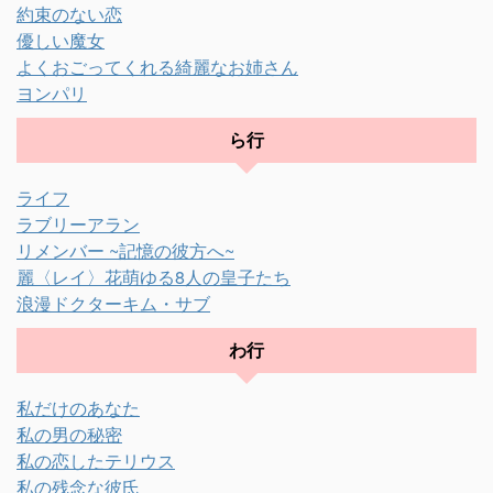
約束のない恋
優しい魔女
よくおごってくれる綺麗なお姉さん
ヨンパリ
ら行
ライフ
ラブリーアラン
リメンバー ~記憶の彼方へ~
麗〈レイ〉花萌ゆる8人の皇子たち
浪漫ドクターキム・サブ
わ行
私だけのあなた
私の男の秘密
私の恋したテリウス
私の残念な彼氏