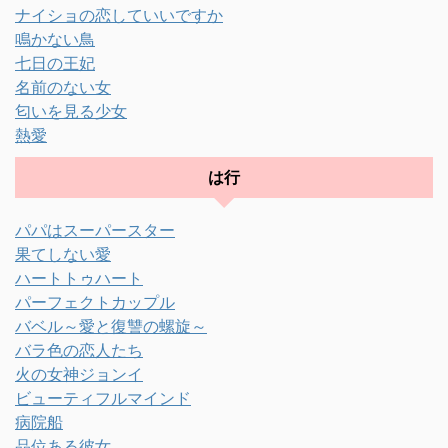
ナイショの恋していいですか
鳴かない鳥
七日の王妃
名前のない女
匂いを見る少女
熱愛
は行
パパはスーパースター
果てしない愛
ハートトゥハート
パーフェクトカップル
バベル～愛と復讐の螺旋～
バラ色の恋人たち
火の女神ジョンイ
ビューティフルマインド
病院船
品位ある彼女