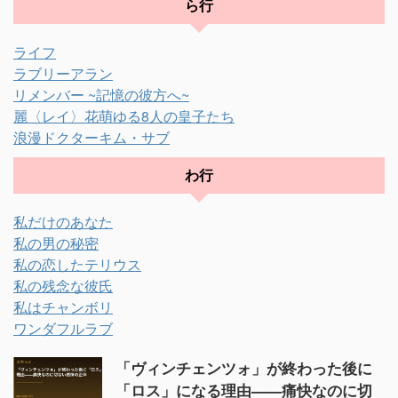
ら行
ライフ
ラブリーアラン
リメンバー ~記憶の彼方へ~
麗〈レイ〉花萌ゆる8人の皇子たち
浪漫ドクターキム・サブ
わ行
私だけのあなた
私の男の秘密
私の恋したテリウス
私の残念な彼氏
私はチャンボリ
ワンダフルラブ
「ヴィンチェンツォ」が終わった後に
「ロス」になる理由——痛快なのに切