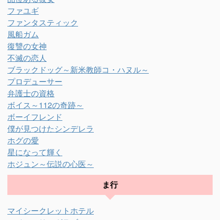
ファユギ
ファンタスティック
風船ガム
復讐の女神
不滅の恋人
ブラックドッグ～新米教師コ・ハヌル～
プロデューサー
弁護士の資格
ボイス～112の奇跡～
ボーイフレンド
僕が見つけたシンデレラ
ホグの愛
星になって輝く
ホジュン～伝説の心医～
ま行
マイシークレットホテル