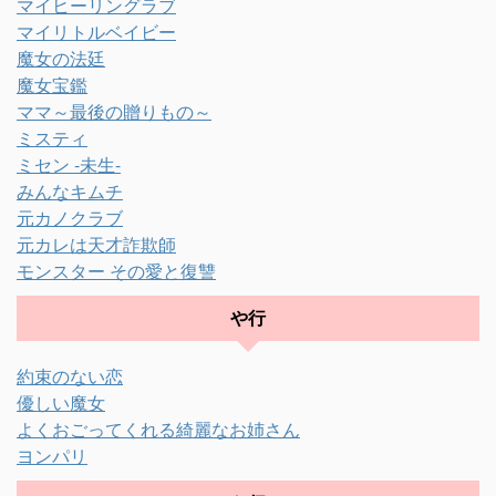
マイヒーリングラブ
マイリトルベイビー
魔女の法廷
魔女宝鑑
ママ～最後の贈りもの～
ミスティ
ミセン -未生-
みんなキムチ
元カノクラブ
元カレは天才詐欺師
モンスター その愛と復讐
や行
約束のない恋
優しい魔女
よくおごってくれる綺麗なお姉さん
ヨンパリ