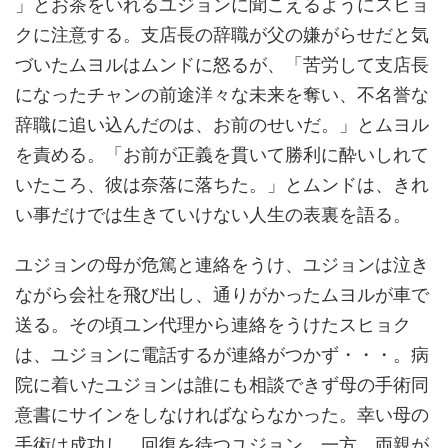
」とお茶をいれるユジョンに聞こえるようにスヒョ
クに注意する。支店長の辞職が父の嫌がらせだと気
づいたムヨルはムンドに怒るが、「苦労して支店長
になったチャンの前途洋々な未来を奪い、不名誉な
辞職に追い込んだのは、お前のせいだ。」とムヨル
を責める。「お前が正義を貫いて勝利に酔いしれて
いたころ、彼は奈落に落ちた。」とムンドは、きれ
い事だけでは生きていけない人生の表裏を語る。
ユジョンの母が危篤と連絡をうけ、ユジョンは泣き
ながら会社を飛び出し、通りがかったムヨルが車で
送る。その頃ユン代理から連絡をうけたスヒョク
は、ユジョンに電話するが連絡がつかず・・・。病
院に着いたユジョンは誰にも相談できず母の手術同
意書にサインをしなければならなかった。幸い母の
手術は成功し、回復を待つユジョン。一方、両親が