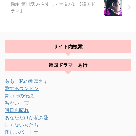
熱愛 第11話 あらすじ・ネタバレ【韓国ド
ラマ】
サイト内検索
韓国ドラマ あ行
ああ、私の幽霊さま
愛するウンドン
青い海の伝説
温かい一言
明日も晴れ
あなただけが私の愛
甘くない女たち
怪しいパートナー