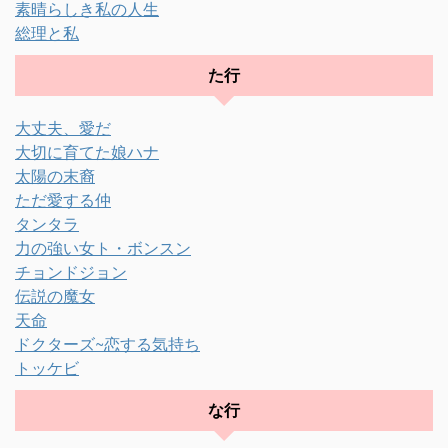
素晴らしき私の人生
総理と私
た行
大丈夫、愛だ
大切に育てた娘ハナ
太陽の末裔
ただ愛する仲
タンタラ
力の強い女ト・ボンスン
チョンドジョン
伝説の魔女
天命
ドクターズ~恋する気持ち
トッケビ
な行