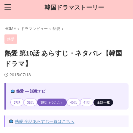
韓国ドラマストーリー
HOME
>
ドラマレビュー
>
熱愛
>
熱愛
熱愛 第10話 あらすじ・ネタバレ【韓国
ドラマ】
2015/07/18
熱愛 — 話数ナビ
37話
38話
39話（今ここ）
40話
41話
全話一覧
熱愛 全話あらすじ一覧はこちら