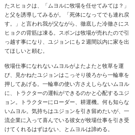
たスヒョクは、「ムヨルに牧場を任せてみては？」
と父を誘導してみるが。「死体になってでも連れ戻
す。」と言われ我が父ながら、徹底した冷徹さにス
ヒョクの背筋は凍る。スボンは牧場が売れたので引
っ越す事になり、ユジョンにも２週間以内に家を出
てほしいと頼む。
牧場仕事になれないムヨルがよたよたと牧草を運
び、見かねたユジョンはこっそり後ろから一輪車を
押してあげる。一輪車の使い方さえしらないムヨル
に、トラクターの運転ができるのかと心配するユジ
ョン。トラクターにローダー、耕運機。何も知らな
いムヨル。気持ちはユジョンを引き留めたいが、一
流企業に入って喜んでいる彼女が牧場仕事を引き受
けてくれるはずはない、とムヨルは諦める。