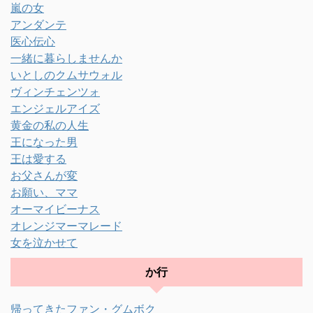
嵐の女
アンダンテ
医心伝心
一緒に暮らしませんか
いとしのクムサウォル
ヴィンチェンツォ
エンジェルアイズ
黄金の私の人生
王になった男
王は愛する
お父さんが変
お願い、ママ
オーマイビーナス
オレンジマーマレード
女を泣かせて
か行
帰ってきたファン・グムボク