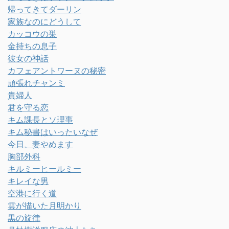
帰ってきてダーリン
家族なのにどうして
カッコウの巣
金持ちの息子
彼女の神話
カフェアントワーヌの秘密
頑張れチャンミ
貴婦人
君を守る恋
キム課長とソ理事
キム秘書はいったいなぜ
今日、妻やめます
胸部外科
キルミーヒールミー
キレイな男
空港に行く道
雲が描いた月明かり
黒の旋律