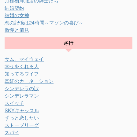
月桂樹洋服店の紳士たち
結婚契約
結婚の女神
恋の記憶は24時間～マソンの喜び～
傲慢と偏見
さ行
サム、マイウェイ
幸せをくれる人
知ってるワイフ
真紅のカーネーション
シンデレラの涙
シンデレラマン
スイッチ
SKYキャッスル
ずっと恋したい
ストーブリーグ
スパイ