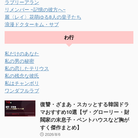
ラブリーアラン
リメンバー ~記憶の彼方へ~
麗〈レイ〉花萌ゆる8人の皇子たち
浪漫ドクターキム・サブ
わ行
私だけのあなた
私の男の秘密
私の恋したテリウス
私の残念な彼氏
私はチャンボリ
ワンダフルラブ
復讐・ざまあ・スカッとする韓国ドラ
マおすすめ10選【ザ・グローリー・財
閥家の末息子・ペントハウスなど胸が
すく傑作まとめ】
2026/8/6