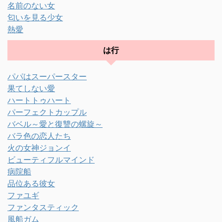
名前のない女
匂いを見る少女
熱愛
は行
パパはスーパースター
果てしない愛
ハートトゥハート
パーフェクトカップル
バベル～愛と復讐の螺旋～
バラ色の恋人たち
火の女神ジョンイ
ビューティフルマインド
病院船
品位ある彼女
ファユギ
ファンタスティック
風船ガム