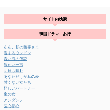
サイト内検索
韓国ドラマ あ行
ああ、私の幽霊さま
愛するウンドン
青い海の伝説
温かい一言
明日も晴れ
あなただけが私の愛
甘くない女たち
怪しいパートナー
嵐の女
アンダンテ
医心伝心