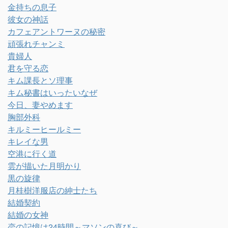
金持ちの息子
彼女の神話
カフェアントワーヌの秘密
頑張れチャンミ
貴婦人
君を守る恋
キム課長とソ理事
キム秘書はいったいなぜ
今日、妻やめます
胸部外科
キルミーヒールミー
キレイな男
空港に行く道
雲が描いた月明かり
黒の旋律
月桂樹洋服店の紳士たち
結婚契約
結婚の女神
恋の記憶は24時間～マソンの喜び～