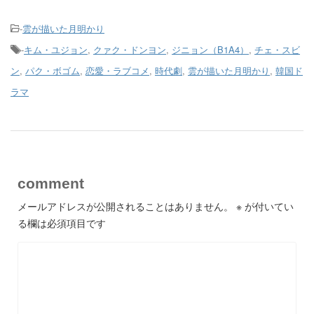
-
雲が描いた月明かり
-
キム・ユジョン
,
クァク・ドンヨン
,
ジニョン（B1A4）
,
チェ・スビ
ン
,
パク・ボゴム
,
恋愛・ラブコメ
,
時代劇
,
雲が描いた月明かり
,
韓国ド
ラマ
comment
メールアドレスが公開されることはありません。
※
が付いてい
る欄は必須項目です