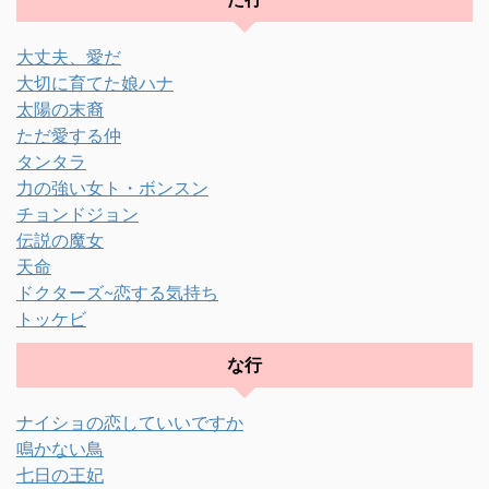
大丈夫、愛だ
大切に育てた娘ハナ
太陽の末裔
ただ愛する仲
タンタラ
力の強い女ト・ボンスン
チョンドジョン
伝説の魔女
天命
ドクターズ~恋する気持ち
トッケビ
な行
ナイショの恋していいですか
鳴かない鳥
七日の王妃