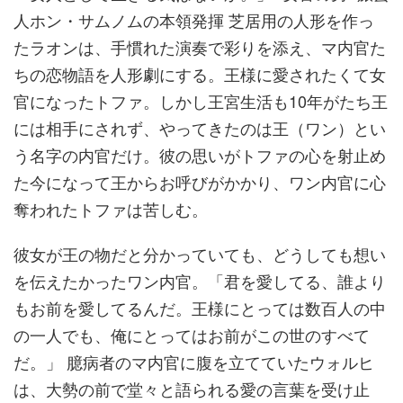
人ホン・サムノムの本領発揮 芝居用の人形を作っ
たラオンは、手慣れた演奏で彩りを添え、マ内官た
ちの恋物語を人形劇にする。王様に愛されたくて女
官になったトファ。しかし王宮生活も10年がたち王
には相手にされず、やってきたのは王（ワン）とい
う名字の内官だけ。彼の思いがトファの心を射止め
た今になって王からお呼びがかかり、ワン内官に心
奪われたトファは苦しむ。
彼女が王の物だと分かっていても、どうしても想い
を伝えたかったワン内官。「君を愛してる、誰より
もお前を愛してるんだ。王様にとっては数百人の中
の一人でも、俺にとってはお前がこの世のすべて
だ。」 臆病者のマ内官に腹を立てていたウォルヒ
は、大勢の前で堂々と語られる愛の言葉を受け止