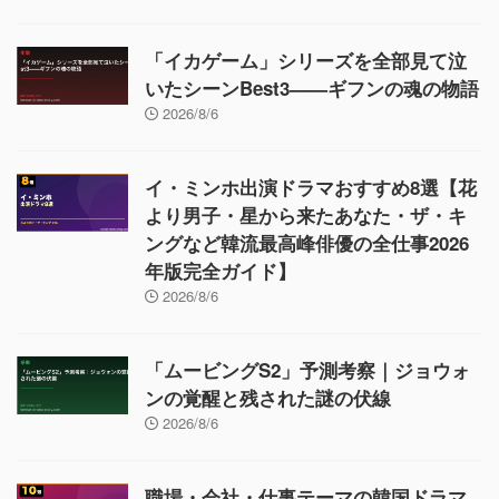
「イカゲーム」シリーズを全部見て泣
いたシーンBest3——ギフンの魂の物語
2026/8/6
イ・ミンホ出演ドラマおすすめ8選【花
より男子・星から来たあなた・ザ・キ
ングなど韓流最高峰俳優の全仕事2026
年版完全ガイド】
2026/8/6
「ムービングS2」予測考察｜ジョウォ
ンの覚醒と残された謎の伏線
2026/8/6
職場・会社・仕事テーマの韓国ドラマ