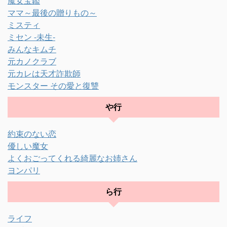
魔女宝鑑
ママ～最後の贈りもの～
ミスティ
ミセン -未生-
みんなキムチ
元カノクラブ
元カレは天才詐欺師
モンスター その愛と復讐
や行
約束のない恋
優しい魔女
よくおごってくれる綺麗なお姉さん
ヨンパリ
ら行
ライフ