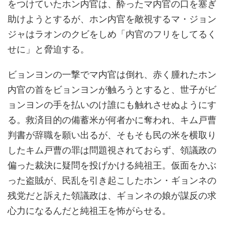
をつけていたホン内官は、酔ったマ内官の口を塞ぎ
助けようとするが、ホン内官を敵視するマ・ジョン
ジャはラオンのクビをしめ「内官のフリをしてるく
せに」と脅迫する。
ビョンヨンの一撃でマ内官は倒れ、赤く腫れたホン
内官の首をビョンヨンが触ろうとすると、世子がビ
ョンヨンの手を払いのけ誰にも触れさせぬようにす
る。救済目的の備蓄米が何者かに奪われ、キム戸曹
判書が辞職を願い出るが、そもそも民の米を横取り
したキム戸曹の罪は問題視されておらず、領議政の
偏った裁決に疑問を投げかける純祖王。仮面をかぶ
った盗賊が、民乱を引き起こしたホン・ギョンネの
残党だと訴えた領議政は、ギョンネの娘が謀反の求
心力になるんだと純祖王を怖がらせる。