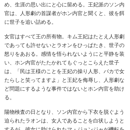
め、生涯の思い出にと心に留める。王妃派のソン内
官は、人形劇の首謀者がホン内官と聞くと、彼を餌
に世子を追い詰める。
女官はすべて王の所有物。キム王妃はたとえ人形劇
であっても許せないとラオンをひっぱたき、世子の
怒りをあおる。感情を悟られないようにと平静を装
い、ホン内官がたたかれてもぐっとこらえた世子
は、「民は王様のことを王妃の操り人形、バカで女
たらしと笑ってますよ」と王妃を侮辱し、人形劇な
ど問題にするような事件ではないとホン内官を助け
る。
陽物検査の日となり、ソン内官から下衣を脱ぐよう
迫られたラオンは、女人であることを白状しようと
するが、彼女に助けられたマ・ジョンジャが機転を