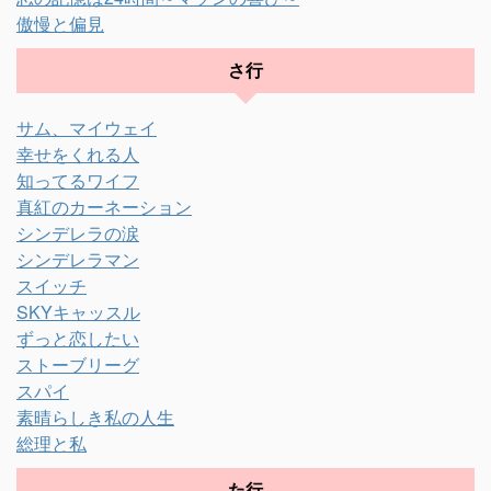
傲慢と偏見
さ行
サム、マイウェイ
幸せをくれる人
知ってるワイフ
真紅のカーネーション
シンデレラの涙
シンデレラマン
スイッチ
SKYキャッスル
ずっと恋したい
ストーブリーグ
スパイ
素晴らしき私の人生
総理と私
た行