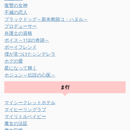
復讐の女神
不滅の恋人
ブラックドッグ～新米教師コ・ハヌル～
プロデューサー
弁護士の資格
ボイス～112の奇跡～
ボーイフレンド
僕が見つけたシンデレラ
ホグの愛
星になって輝く
ホジュン～伝説の心医～
ま行
マイシークレットホテル
マイヒーリングラブ
マイリトルベイビー
魔女の法廷