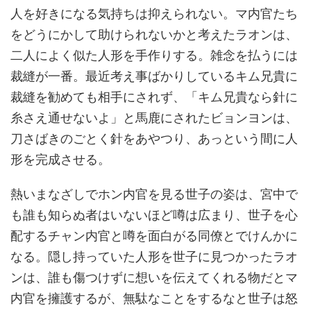
人を好きになる気持ちは抑えられない。マ内官たち
をどうにかして助けられないかと考えたラオンは、
二人によく似た人形を手作りする。雑念を払うには
裁縫が一番。最近考え事ばかりしているキム兄貴に
裁縫を勧めても相手にされず、「キム兄貴なら針に
糸さえ通せないよ」と馬鹿にされたビョンヨンは、
刀さばきのごとく針をあやつり、あっという間に人
形を完成させる。
熱いまなざしでホン内官を見る世子の姿は、宮中で
も誰も知らぬ者はいないほど噂は広まり、世子を心
配するチャン内官と噂を面白がる同僚とでけんかに
なる。隠し持っていた人形を世子に見つかったラオ
ンは、誰も傷つけずに想いを伝えてくれる物だとマ
内官を擁護するが、無駄なことをするなと世子は怒