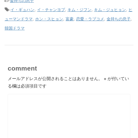
-
金持ちの息子
-
イ・ギュハン
,
イ・チャンヨプ
,
キム・ジフン
,
キム・ジュヒョン
,
ヒ
ューマンドラマ
,
ホン・スヒョン
,
富豪
,
恋愛・ラブコメ
,
金持ちの息子
,
韓国ドラマ
comment
メールアドレスが公開されることはありません。
※
が付いてい
る欄は必須項目です