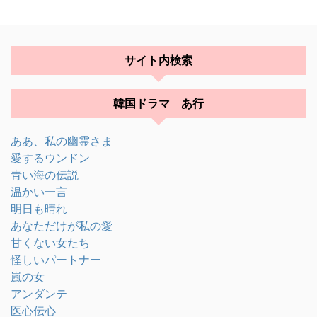
サイト内検索
韓国ドラマ あ行
ああ、私の幽霊さま
愛するウンドン
青い海の伝説
温かい一言
明日も晴れ
あなただけが私の愛
甘くない女たち
怪しいパートナー
嵐の女
アンダンテ
医心伝心