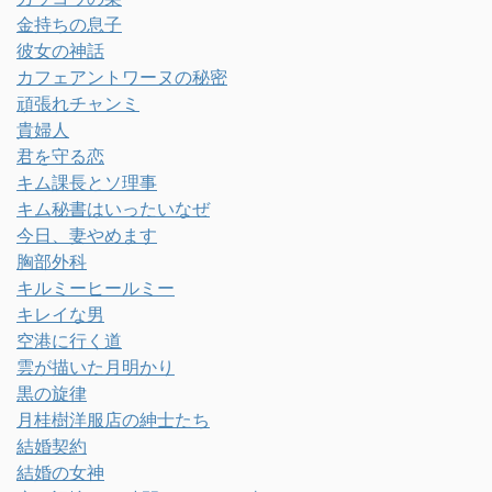
金持ちの息子
彼女の神話
カフェアントワーヌの秘密
頑張れチャンミ
貴婦人
君を守る恋
キム課長とソ理事
キム秘書はいったいなぜ
今日、妻やめます
胸部外科
キルミーヒールミー
キレイな男
空港に行く道
雲が描いた月明かり
黒の旋律
月桂樹洋服店の紳士たち
結婚契約
結婚の女神