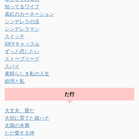
知ってるワイフ
真紅のカーネーション
シンデレラの涙
シンデレラマン
スイッチ
SKYキャッスル
ずっと恋したい
ストーブリーグ
スパイ
素晴らしき私の人生
総理と私
た行
大丈夫、愛だ
大切に育てた娘ハナ
太陽の末裔
ただ愛する仲