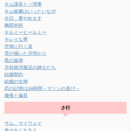
キム課長とソ理事
キム秘書はいったいなぜ
今日、妻やめます
胸部外科
キルミーヒールミー
キレイな男
空港に行く道
雲が描いた月明かり
黒の旋律
月桂樹洋服店の紳士たち
結婚契約
結婚の女神
恋の記憶は24時間～マソンの喜び～
傲慢と偏見
さ行
サム、マイウェイ
幸せをくれる人