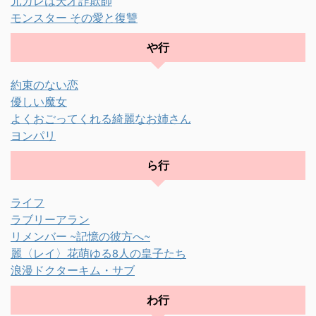
元カレは天才詐欺師
モンスター その愛と復讐
や行
約束のない恋
優しい魔女
よくおごってくれる綺麗なお姉さん
ヨンパリ
ら行
ライフ
ラブリーアラン
リメンバー ~記憶の彼方へ~
麗〈レイ〉花萌ゆる8人の皇子たち
浪漫ドクターキム・サブ
わ行