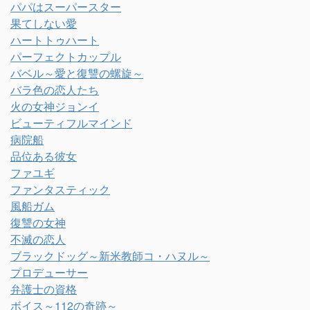
パパはスーパースター
果てしない愛
ハートトゥハート
パーフェクトカップル
バベル～愛と復讐の螺旋～
バラ色の恋人たち
火の女神ジョンイ
ビューティフルマインド
病院船
品位ある彼女
ファユギ
ファンタスティック
風船ガム
復讐の女神
不滅の恋人
ブラックドッグ～新米教師コ・ハヌル～
プロデューサー
弁護士の資格
ボイス～112の奇跡～