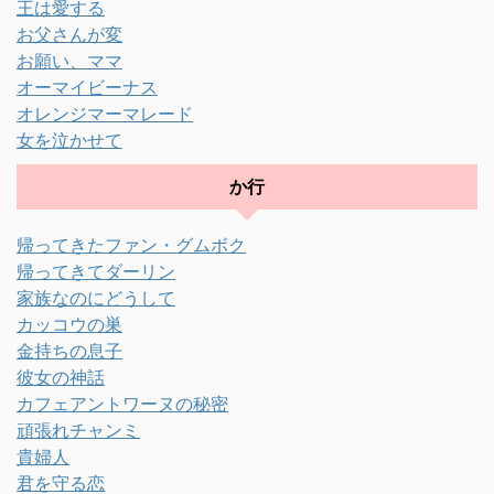
王は愛する
お父さんが変
お願い、ママ
オーマイビーナス
オレンジマーマレード
女を泣かせて
か行
帰ってきたファン・グムボク
帰ってきてダーリン
家族なのにどうして
カッコウの巣
金持ちの息子
彼女の神話
カフェアントワーヌの秘密
頑張れチャンミ
貴婦人
君を守る恋