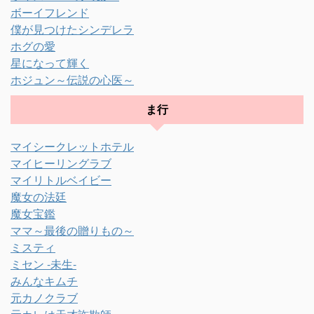
ボーイフレンド
僕が見つけたシンデレラ
ホグの愛
星になって輝く
ホジュン～伝説の心医～
ま行
マイシークレットホテル
マイヒーリングラブ
マイリトルベイビー
魔女の法廷
魔女宝鑑
ママ～最後の贈りもの～
ミスティ
ミセン -未生-
みんなキムチ
元カノクラブ