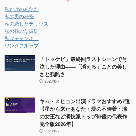
私だけのあなた
私の男の秘密
私の恋したテリウス
私の残念な彼氏
私はチャンボリ
ワンダフルラブ
「トッケビ」最終回ラストシーンで号
泣した理由——「消える」ことの美し
さと残酷さ
2026/8/7
キム・スヒョン出演ドラマおすすめ7選
【星から来たあなた・愛の不時着・涙
の女王など演技派トップ俳優の代表作
完全版2026年】
2026/8/7