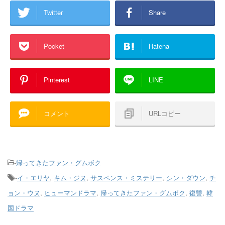
Twitter
Share
Pocket
Hatena
Pinterest
LINE
コメント
URLコピー
-
帰ってきたファン・グムボク
-
イ・エリヤ
,
キム・ジヌ
,
サスペンス・ミステリー
,
シン・ダウン
,
チ
ョン・ウヌ
,
ヒューマンドラマ
,
帰ってきたファン・グムボク
,
復讐
,
韓
国ドラマ