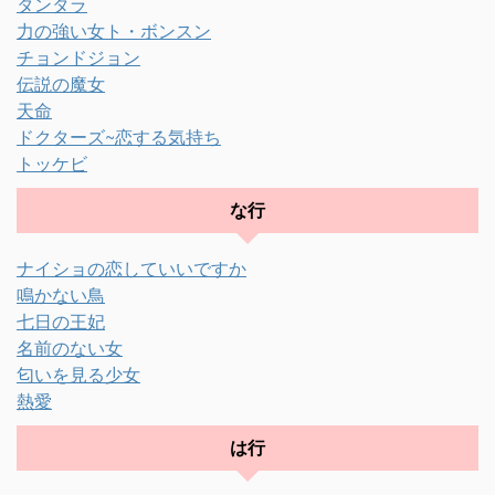
タンタラ
力の強い女ト・ボンスン
チョンドジョン
伝説の魔女
天命
ドクターズ~恋する気持ち
トッケビ
な行
ナイショの恋していいですか
鳴かない鳥
七日の王妃
名前のない女
匂いを見る少女
熱愛
は行