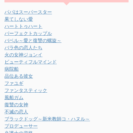
パパはスーパースター
果てしない愛
ハートトゥハート
パーフェクトカップル
バベル～愛と復讐の螺旋～
バラ色の恋人たち
火の女神ジョンイ
ビューティフルマインド
病院船
品位ある彼女
ファユギ
ファンタスティック
風船ガム
復讐の女神
不滅の恋人
ブラックドッグ～新米教師コ・ハヌル～
プロデューサー
弁護士の資格