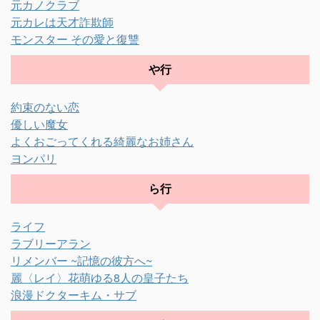
元カノクラブ
元カレは天才詐欺師
モンスター その愛と復讐
や行
約束のない恋
優しい魔女
よくおごってくれる綺麗なお姉さん
ヨンパリ
ら行
ライフ
ラブリーアラン
リメンバー ~記憶の彼方へ~
麗〈レイ〉花萌ゆる8人の皇子たち
浪漫ドクターキム・サブ