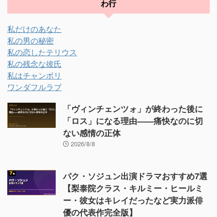
わ行
私だけのあなた
私の男の秘密
私の恋したテリウス
私の残念な彼氏
私はチャンボリ
ワンダフルラブ
「ヴィンチェンツォ」が終わった後に
「ロス」になる理由——痛快なのに切
ない感情の正体
2026/8/8
パク・ソジュン出演ドラマおすすめ7選
【梨泰院クラス・キルミー・ヒールミ
ー・彼女はキレイだったなど実力派俳
優の代表作完全版】