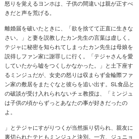
怒りを覚えるヨンホは、子供の間違いは親が正すべ
きだと声を荒げる。
離婚届を破いたときに、「欲を捨てて正直に生きな
さい。」と妻を説教したカン先生の言葉は虚しく。
テジャに秘密を知られてしまったカン先生は母娘を
説得しファン家に謝罪しに行く。「テジャさんを愛
していたから嘘をつくしかなかった。」と土下座す
るミンジュだが、女史の怒りは収まらず金輪際ファ
ン家の敷居をまたぐなと彼らを追い出す。SL食品と
の破談が受け入れられないチェ教授は、「ミンジュ
は子供の頃からずっとあなたの事が好きだったの
よ。
」とテジャにすがりつくが当然振り切られ、親友に
裏切られたテヒもミンジュと決別。一方、ジュニョ