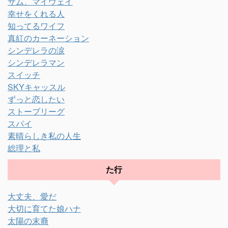
サム、マイウェイ
幸せをくれる人
知ってるワイフ
真紅のカーネーション
シンデレラの涙
シンデレラマン
スイッチ
SKYキャッスル
ずっと恋したい
ストーブリーグ
スパイ
素晴らしき私の人生
総理と私
た行
大丈夫、愛だ
大切に育てた娘ハナ
太陽の末裔