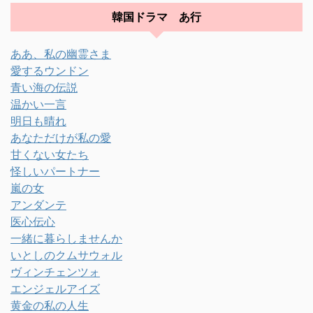
韓国ドラマ あ行
ああ、私の幽霊さま
愛するウンドン
青い海の伝説
温かい一言
明日も晴れ
あなただけが私の愛
甘くない女たち
怪しいパートナー
嵐の女
アンダンテ
医心伝心
一緒に暮らしませんか
いとしのクムサウォル
ヴィンチェンツォ
エンジェルアイズ
黄金の私の人生