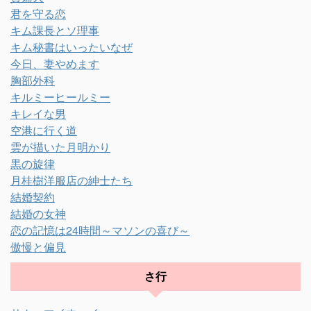
君を守る恋
キム課長とソ理事
キム秘書はいったいなぜ
今日、妻やめます
胸部外科
キルミーヒールミー
キレイな男
空港に行く道
雲が描いた月明かり
黒の旋律
月桂樹洋服店の紳士たち
結婚契約
結婚の女神
恋の記憶は24時間～マソンの喜び～
傲慢と偏見
さ行