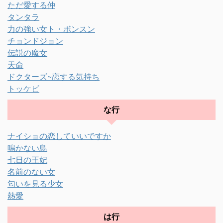
ただ愛する仲
タンタラ
力の強い女ト・ボンスン
チョンドジョン
伝説の魔女
天命
ドクターズ~恋する気持ち
トッケビ
な行
ナイショの恋していいですか
鳴かない鳥
七日の王妃
名前のない女
匂いを見る少女
熱愛
は行