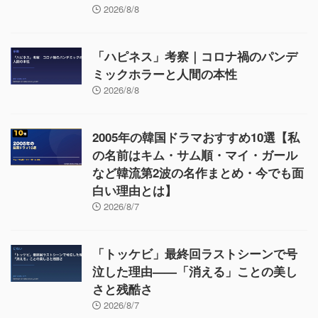
2026/8/8
「ハピネス」考察｜コロナ禍のパンデ
ミックホラーと人間の本性
2026/8/8
2005年の韓国ドラマおすすめ10選【私
の名前はキム・サム順・マイ・ガール
など韓流第2波の名作まとめ・今でも面
白い理由とは】
2026/8/7
「トッケビ」最終回ラストシーンで号
泣した理由——「消える」ことの美し
さと残酷さ
2026/8/7