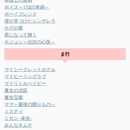
ボイス～112の奇跡～
ボーイフレンド
僕が見つけたシンデレラ
ホグの愛
星になって輝く
ホジュン～伝説の心医～
ま行
マイシークレットホテル
マイヒーリングラブ
マイリトルベイビー
魔女の法廷
魔女宝鑑
ママ～最後の贈りもの～
ミスティ
ミセン -未生-
みんなキムチ