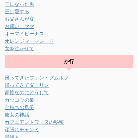
王になった男
王は愛する
お父さんが変
お願い、ママ
オーマイビーナス
オレンジマーマレード
女を泣かせて
か行
帰ってきたファン・グムボク
帰ってきてダーリン
家族なのにどうして
カッコウの巣
金持ちの息子
彼女の神話
カフェアントワーヌの秘密
頑張れチャンミ
貴婦人