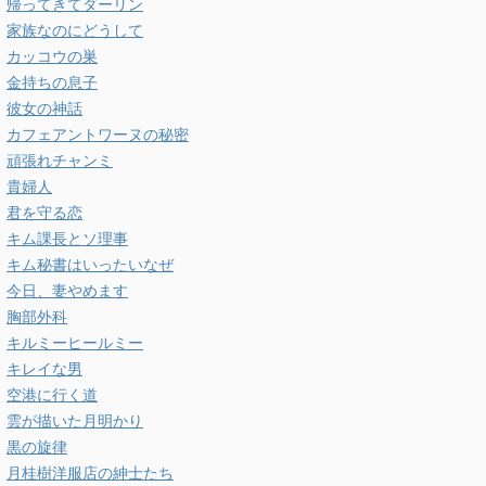
帰ってきてダーリン
家族なのにどうして
カッコウの巣
金持ちの息子
彼女の神話
カフェアントワーヌの秘密
頑張れチャンミ
貴婦人
君を守る恋
キム課長とソ理事
キム秘書はいったいなぜ
今日、妻やめます
胸部外科
キルミーヒールミー
キレイな男
空港に行く道
雲が描いた月明かり
黒の旋律
月桂樹洋服店の紳士たち