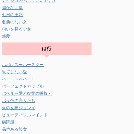
ナイショの恋していいですか
鳴かない鳥
七日の王妃
名前のない女
匂いを見る少女
熱愛
は行
パパはスーパースター
果てしない愛
ハートトゥハート
パーフェクトカップル
バベル～愛と復讐の螺旋～
バラ色の恋人たち
火の女神ジョンイ
ビューティフルマインド
病院船
品位ある彼女