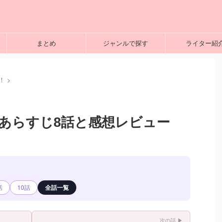
まとめ
ジャンルで探す
ライター紹
！
>
 あらすじ8話と感想レビュー
話
10話
全話一覧
次の話 ▶