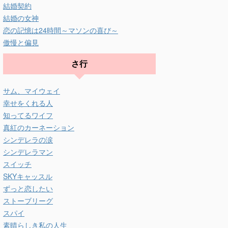
結婚契約
結婚の女神
恋の記憶は24時間～マソンの喜び～
傲慢と偏見
さ行
サム、マイウェイ
幸せをくれる人
知ってるワイフ
真紅のカーネーション
シンデレラの涙
シンデレラマン
スイッチ
SKYキャッスル
ずっと恋したい
ストーブリーグ
スパイ
素晴らしき私の人生