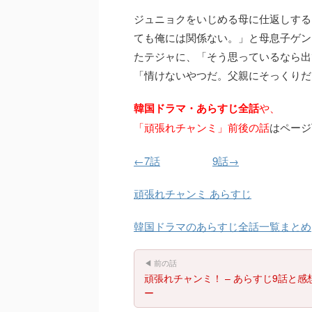
ジュニョクをいじめる母に仕返しする
ても俺には関係ない。」と母息子ゲ
たテジャに、「そう思っているなら出
「情けないやつだ。父親にそっくりだ
韓国ドラマ・あらすじ全話
や、
「頑張れチャンミ」前後の話
はページ
←7話
9話→
頑張れチャンミ あらすじ
韓国ドラマのあらすじ全話一覧まとめ
◀ 前の話
頑張れチャンミ！ – あらすじ9話と感
ー