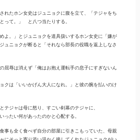
されたホン女史はジュニョクに腹を立て、「テジャをち
とって。」 と八つ当たりする。
めよ。」とジュニョクを道具扱いするホン女史に「嫌が
ジュニョクが断ると「それなら部長の役職を返上しなさ
の屈辱は消えず「俺はお抱え運転手の息子にすぎないん
ョクは「いいかげん大人になれ。」と彼の腕を払いのけ
とテジャは母に怒り、すごい剣幕のテジャに、
いったい何があったのかと心配する。
食事も全く食べず自分の部屋に引きこもっていた、母親
ャにそっと寄り添い温かく接してくれたジュニョクがい