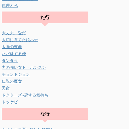
総理と私
た行
大丈夫、愛だ
大切に育てた娘ハナ
太陽の末裔
ただ愛する仲
タンタラ
力の強い女ト・ボンスン
チョンドジョン
伝説の魔女
天命
ドクターズ~恋する気持ち
トッケビ
な行