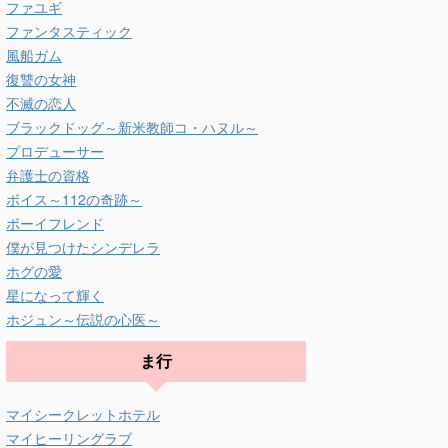
ファユギ
ファンタスティック
風船ガム
復讐の女神
不滅の恋人
ブラックドッグ～新米教師コ・ハヌル～
プロデューサー
弁護士の資格
ボイス～112の奇跡～
ボーイフレンド
僕が見つけたシンデレラ
ホグの愛
星になって輝く
ホジュン～伝説の心医～
ま行
マイシークレットホテル
マイヒーリングラブ