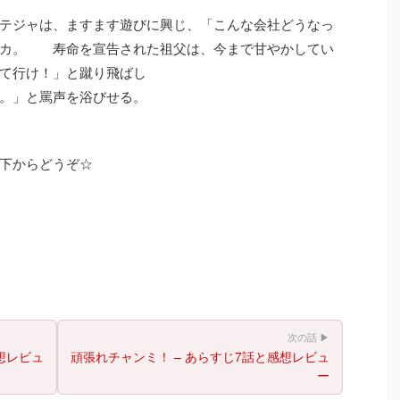
テジャは、ますます遊びに興じ、「こんな会社どうなっ
ンカ。 寿命を宣告された祖父は、今まで甘やかしてい
て行け！」と蹴り飛ばし
。」と罵声を浴びせる。
下からどうぞ☆
次の話 ▶
想レビュ
頑張れチャンミ！ – あらすじ7話と感想レビュ
ー