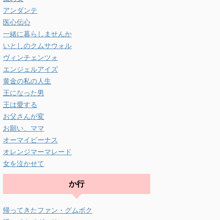
アンダンテ
医心伝心
一緒に暮らしませんか
いとしのクムサウォル
ヴィンチェンツォ
エンジェルアイズ
黄金の私の人生
王になった男
王は愛する
お父さんが変
お願い、ママ
オーマイビーナス
オレンジマーマレード
女を泣かせて
か行
帰ってきたファン・グムボク