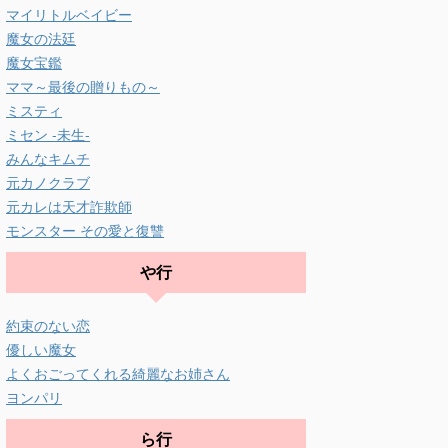
マイリトルベイビー
魔女の法廷
魔女宝鑑
ママ～最後の贈りもの～
ミスティ
ミセン -未生-
みんなキムチ
元カノクラブ
元カレは天才詐欺師
モンスター その愛と復讐
や行
約束のない恋
優しい魔女
よくおごってくれる綺麗なお姉さん
ヨンパリ
ら行