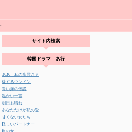
介
サイト内検索
韓国ドラマ あ行
ああ、私の幽霊さま
愛するウンドン
青い海の伝説
温かい一言
明日も晴れ
あなただけが私の愛
甘くない女たち
怪しいパートナー
嵐の女