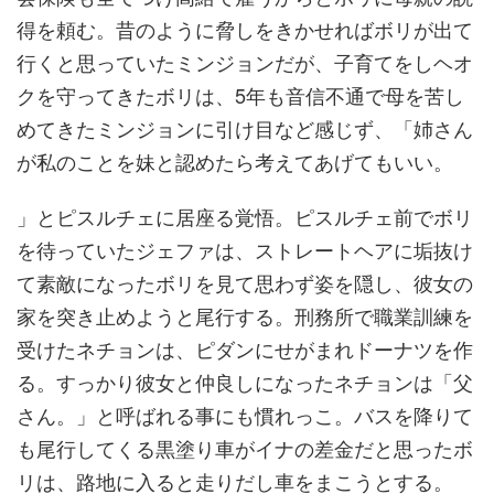
得を頼む。昔のように脅しをきかせればボリが出て
行くと思っていたミンジョンだが、子育てをしヘオ
クを守ってきたボリは、5年も音信不通で母を苦し
めてきたミンジョンに引け目など感じず、「姉さん
が私のことを妹と認めたら考えてあげてもいい。
」とピスルチェに居座る覚悟。ピスルチェ前でボリ
を待っていたジェファは、ストレートヘアに垢抜け
て素敵になったボリを見て思わず姿を隠し、彼女の
家を突き止めようと尾行する。刑務所で職業訓練を
受けたネチョンは、ピダンにせがまれドーナツを作
る。すっかり彼女と仲良しになったネチョンは「父
さん。」と呼ばれる事にも慣れっこ。バスを降りて
も尾行してくる黒塗り車がイナの差金だと思ったボ
リは、路地に入ると走りだし車をまこうとする。