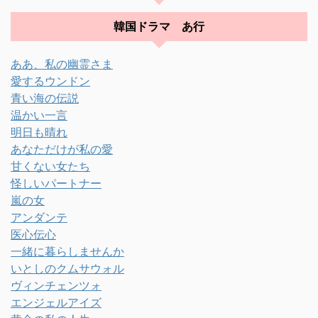
韓国ドラマ あ行
ああ、私の幽霊さま
愛するウンドン
青い海の伝説
温かい一言
明日も晴れ
あなただけが私の愛
甘くない女たち
怪しいパートナー
嵐の女
アンダンテ
医心伝心
一緒に暮らしませんか
いとしのクムサウォル
ヴィンチェンツォ
エンジェルアイズ