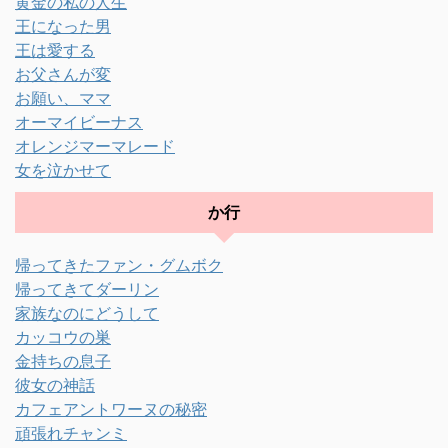
黄金の私の人生
王になった男
王は愛する
お父さんが変
お願い、ママ
オーマイビーナス
オレンジマーマレード
女を泣かせて
か行
帰ってきたファン・グムボク
帰ってきてダーリン
家族なのにどうして
カッコウの巣
金持ちの息子
彼女の神話
カフェアントワーヌの秘密
頑張れチャンミ