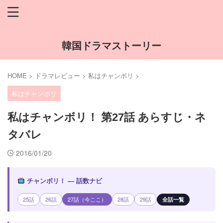
韓国ドラマストーリー
HOME
>
ドラマレビュー
>
私はチャンボリ
>
私はチャンボリ
私はチャンボリ！ 第27話 あらすじ・ネ
タバレ
2016/01/20
チャンボリ！ — 話数ナビ
25話
26話
27話（今ここ）
28話
29話
全話一覧