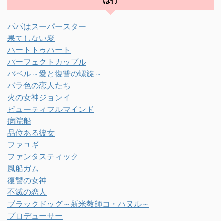
は行
パパはスーパースター
果てしない愛
ハートトゥハート
パーフェクトカップル
バベル～愛と復讐の螺旋～
バラ色の恋人たち
火の女神ジョンイ
ビューティフルマインド
病院船
品位ある彼女
ファユギ
ファンタスティック
風船ガム
復讐の女神
不滅の恋人
ブラックドッグ～新米教師コ・ハヌル～
プロデューサー