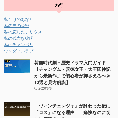
わ行
私だけのあなた
私の男の秘密
私の恋したテリウス
私の残念な彼氏
私はチャンボリ
ワンダフルラブ
韓国時代劇・歴史ドラマ入門ガイド
【チャングム・善徳女王・太王四神記
から最新作まで初心者が押さえるべき
10選と見方解説】
2026/8/8
「ヴィンチェンツォ」が終わった後に
「ロス」になる理由——痛快なのに切