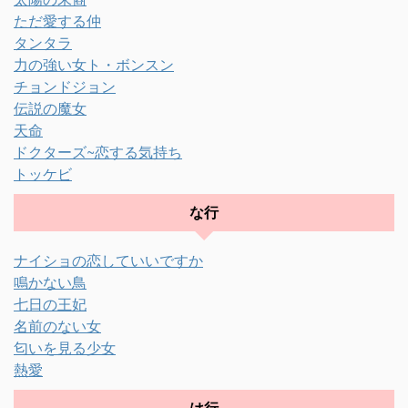
ただ愛する仲
タンタラ
力の強い女ト・ボンスン
チョンドジョン
伝説の魔女
天命
ドクターズ~恋する気持ち
トッケビ
な行
ナイショの恋していいですか
鳴かない鳥
七日の王妃
名前のない女
匂いを見る少女
熱愛