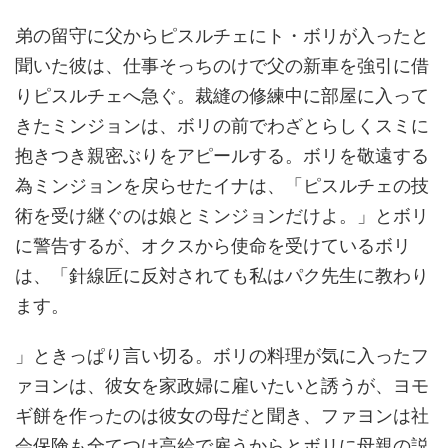
弟の留守に父からピスルチェにト・ボリが入ったと
聞いた彼は、仕事そっちのけで父の新車を強引に借
りピスルチェへ急ぐ。裁縫の修練中に部屋に入って
きたミンジョンは、ボリの前でわざとらしくスミに
抱きつき親密ぶりをアピールする。ボリを敬遠する
為ミンジョンを戻らせたイナは、「ピスルチェの技
術を受け継ぐのは娘とミンジョンだけよ。」とボリ
に警告するが、オクスから使命を受けているボリ
は、「針線匠に反対されても私はパク先生に教わり
ます。
」ときっぱり言い切る。ボリの料理が気に入ったフ
ァヨンは、彼女を家政婦に雇いたいと誘うが、ヨモ
ギ餅を作ったのは彼女の母だと聞き、ファヨンは社
会保険も全てつけ高給で雇うからとボリに母親の説