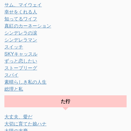
サム、マイウェイ
幸せをくれる人
知ってるワイフ
真紅のカーネーション
シンデレラの涙
シンデレラマン
スイッチ
SKYキャッスル
ずっと恋したい
ストーブリーグ
スパイ
素晴らしき私の人生
総理と私
た行
大丈夫、愛だ
大切に育てた娘ハナ
太陽の末裔