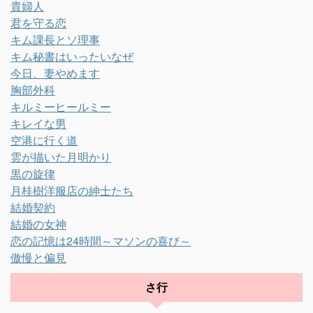
貴婦人
君を守る恋
キム課長とソ理事
キム秘書はいったいなぜ
今日、妻やめます
胸部外科
キルミーヒールミー
キレイな男
空港に行く道
雲が描いた月明かり
黒の旋律
月桂樹洋服店の紳士たち
結婚契約
結婚の女神
恋の記憶は24時間～マソンの喜び～
傲慢と偏見
さ行