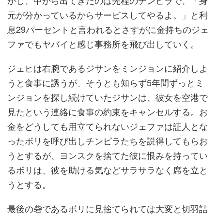
かし、中から出てきたのは先程のチンピラで、「身
元が分かっているからサービスしてやるよ。」と利
息29パーセントと言われるとさすがに金持ちのジェ
ファでもヤバイと感じ事務所を飛び出していく。
ジェヒは右腕であるジサンをミンジョンに紹介しよ
うと食事に誘うが、そうとも知らず5年間ずっとミ
ンジョンを探し続けていたジサンは、彼女を空港で
見たという連絡に食事の約束をキャンセルする。お
金をどうしても用立てられないジェファは証人とな
ったボリを呼び出しチンピラたちを説得してもらお
うとするが、ヨンスクを捨てた彼に恨みを持ってい
るボリは、彼を助ける気などサラサラなく席を立と
うとする。
最後の砦であるボリに見捨てられては大変と切羽詰