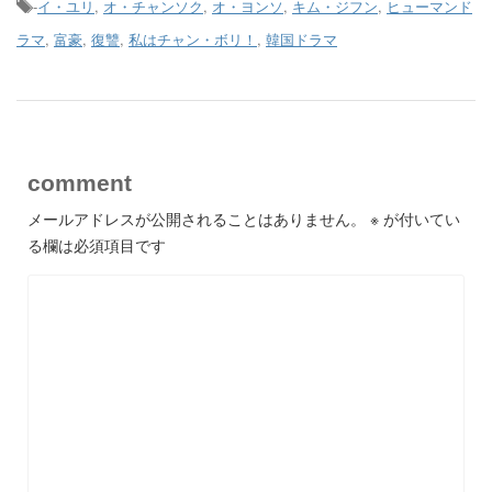
-
イ・ユリ
,
オ・チャンソク
,
オ・ヨンソ
,
キム・ジフン
,
ヒューマンド
ラマ
,
富豪
,
復讐
,
私はチャン・ボリ！
,
韓国ドラマ
comment
メールアドレスが公開されることはありません。
※
が付いてい
る欄は必須項目です