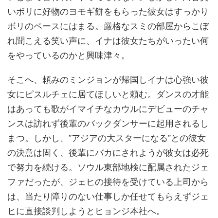
いボリに好物のヨモギ餅をもらった彼女はすっかり
ボリのペースにはまる。厳格なスミの部屋からこぼ
れ聞こえる笑い声に、イナは彼女たちがいったい何
をやっているのかと興味津々。
そこへ、頼みのミンジョンが帰国しイナは心強い彼
女にピスルチェに居てほしいと頼む。ダンスの才能
はあっても歌がイマイチなカウルにデビューのチャ
ンスは訪れず後輩のバックダンサーに起用されるし
まつ。しかし、”アジアの大スターになる”との彼女
の決意は固く、後輩にバカにされようが彼女は必死
で努力を続ける。ソウル東部地検に配属されたジェ
ファだったが、ジェヒの接待を受けている上司から
は、当たり障りのない仕事しか任せてもらえずジェ
ヒに直接談判しようとヒョンジ本社へ。