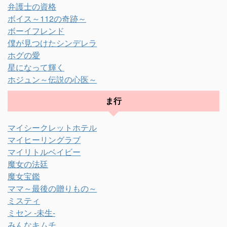
弁護士の資格
ボイス～112の奇跡～
ボーイフレンド
僕が見つけたシンデレラ
ホグの愛
星になって輝く
ホジュン～伝説の心医～
ま行
マイシークレットホテル
マイヒーリングラブ
マイリトルベイビー
魔女の法廷
魔女宝鑑
ママ～最後の贈りもの～
ミスティ
ミセン -未生-
みんなキムチ