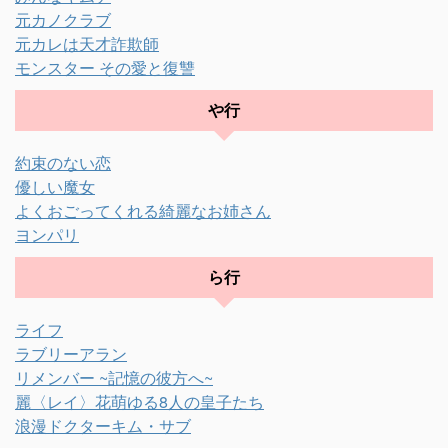
元カノクラブ
元カレは天才詐欺師
モンスター その愛と復讐
や行
約束のない恋
優しい魔女
よくおごってくれる綺麗なお姉さん
ヨンパリ
ら行
ライフ
ラブリーアラン
リメンバー ~記憶の彼方へ~
麗〈レイ〉花萌ゆる8人の皇子たち
浪漫ドクターキム・サブ