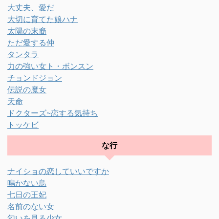
大丈夫、愛だ
大切に育てた娘ハナ
太陽の末裔
ただ愛する仲
タンタラ
力の強い女ト・ボンスン
チョンドジョン
伝説の魔女
天命
ドクターズ~恋する気持ち
トッケビ
な行
ナイショの恋していいですか
鳴かない鳥
七日の王妃
名前のない女
匂いを見る少女