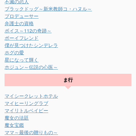
不滅の恋人
ブラックドッグ～新米教師コ・ハヌル～
プロデューサー
弁護士の資格
ボイス～112の奇跡～
ボーイフレンド
僕が見つけたシンデレラ
ホグの愛
星になって輝く
ホジュン～伝説の心医～
ま行
マイシークレットホテル
マイヒーリングラブ
マイリトルベイビー
魔女の法廷
魔女宝鑑
ママ～最後の贈りもの～