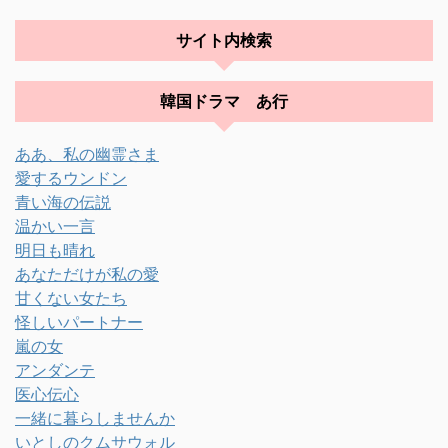
サイト内検索
韓国ドラマ あ行
ああ、私の幽霊さま
愛するウンドン
青い海の伝説
温かい一言
明日も晴れ
あなただけが私の愛
甘くない女たち
怪しいパートナー
嵐の女
アンダンテ
医心伝心
一緒に暮らしませんか
いとしのクムサウォル