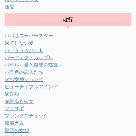
熱愛
は行
パパはスーパースター
果てしない愛
ハートトゥハート
パーフェクトカップル
バベル～愛と復讐の螺旋～
バラ色の恋人たち
火の女神ジョンイ
ビューティフルマインド
病院船
品位ある彼女
ファユギ
ファンタスティック
風船ガム
復讐の女神