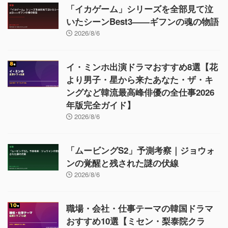
「イカゲーム」シリーズを全部見て泣
いたシーンBest3——ギフンの魂の物語
2026/8/6
イ・ミンホ出演ドラマおすすめ8選【花
より男子・星から来たあなた・ザ・キ
ングなど韓流最高峰俳優の全仕事2026
年版完全ガイド】
2026/8/6
「ムービングS2」予測考察｜ジョウォ
ンの覚醒と残された謎の伏線
2026/8/6
職場・会社・仕事テーマの韓国ドラマ
おすすめ10選【ミセン・梨泰院クラ