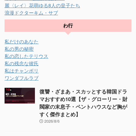
麗〈レイ〉花萌ゆる8人の皇子たち
浪漫ドクターキム・サブ
わ行
私だけのあなた
私の男の秘密
私の恋したテリウス
私の残念な彼氏
私はチャンボリ
ワンダフルラブ
復讐・ざまあ・スカッとする韓国ドラ
マおすすめ10選【ザ・グローリー・財
閥家の末息子・ペントハウスなど胸が
すく傑作まとめ】
2026/8/6