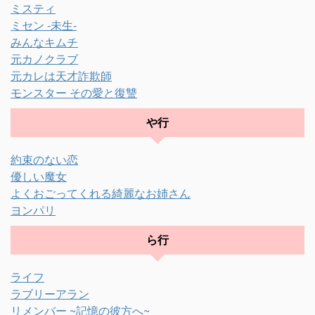
ミスティ
ミセン -未生-
みんなキムチ
元カノクラブ
元カレは天才詐欺師
モンスター その愛と復讐
や行
約束のない恋
優しい魔女
よくおごってくれる綺麗なお姉さん
ヨンパリ
ら行
ライフ
ラブリーアラン
リメンバー ~記憶の彼方へ~