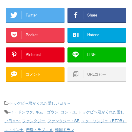
Twitter
Share
Pocket
Hatena
Pinterest
LINE
コメント
URLコピー
-
トッケビ～君がくれた愛しい日々～
-
イ・ドンウク
,
キム・ゴウン
,
コン・ユ
,
トッケビ〜君がくれた愛し
い日々〜
,
ファンタジー
,
ファンタジー・SF
,
ユク・ソンジェ（BTOB）
,
ユ・インナ
,
恋愛・ラブコメ
,
韓国ドラマ