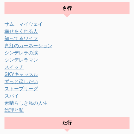
さ行
サム、マイウェイ
幸せをくれる人
知ってるワイフ
真紅のカーネーション
シンデレラの涙
シンデレラマン
スイッチ
SKYキャッスル
ずっと恋したい
ストーブリーグ
スパイ
素晴らしき私の人生
総理と私
た行