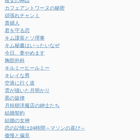
彼女の神話
カフェアントワーヌの秘密
頑張れチャンミ
貴婦人
君を守る恋
キム課長とソ理事
キム秘書はいったいなぜ
今日、妻やめます
胸部外科
キルミーヒールミー
キレイな男
空港に行く道
雲が描いた月明かり
黒の旋律
月桂樹洋服店の紳士たち
結婚契約
結婚の女神
恋の記憶は24時間～マソンの喜び～
傲慢と偏見