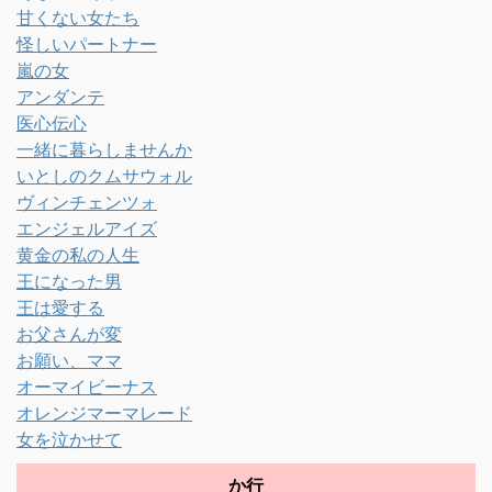
甘くない女たち
怪しいパートナー
嵐の女
アンダンテ
医心伝心
一緒に暮らしませんか
いとしのクムサウォル
ヴィンチェンツォ
エンジェルアイズ
黄金の私の人生
王になった男
王は愛する
お父さんが変
お願い、ママ
オーマイビーナス
オレンジマーマレード
女を泣かせて
か行