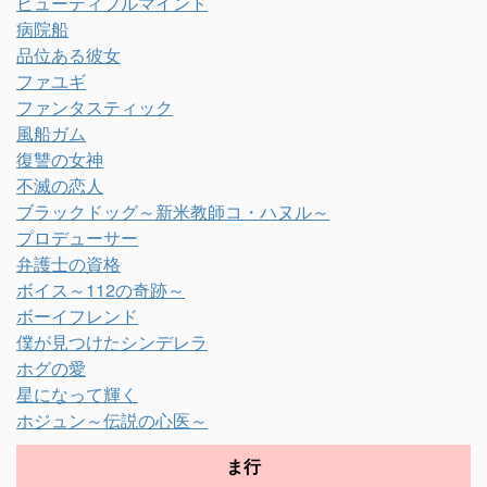
ビューティフルマインド
病院船
品位ある彼女
ファユギ
ファンタスティック
風船ガム
復讐の女神
不滅の恋人
ブラックドッグ～新米教師コ・ハヌル～
プロデューサー
弁護士の資格
ボイス～112の奇跡～
ボーイフレンド
僕が見つけたシンデレラ
ホグの愛
星になって輝く
ホジュン～伝説の心医～
ま行