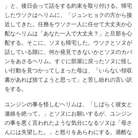
」と、後日会って話をする約束を取り付ける。帰宅
したウソクはヘリムに、「ジュンヒョクの方から接
近してきた。任務をウソク一人に任せて大丈夫か心
配なヘリムは「あなた一人で大丈夫？」と旦那を心
配する。そこに、ソヌも帰宅した。ウソクとソヌが
話している隙に、何か発見できないかとソヌのカバ
ンをあさるヘリム。すぐに部屋に戻ったソヌに怪し
い行動を見つかってしまった母は、「いらない領収
書があれば捨てようと思って」と苦し紛れの言い訳
をする。
ユンジンの事を怪しむヘリムは、「しばらく彼女と
連絡を絶って。」とソヌにお願いするが、ユンジン
の事を悪く言われたような気分になるソヌは「母さ
んには失望した。」と怒りをあらわにする。過酷な