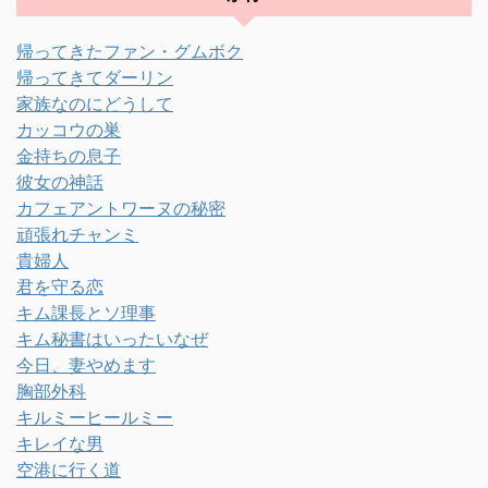
帰ってきたファン・グムボク
帰ってきてダーリン
家族なのにどうして
カッコウの巣
金持ちの息子
彼女の神話
カフェアントワーヌの秘密
頑張れチャンミ
貴婦人
君を守る恋
キム課長とソ理事
キム秘書はいったいなぜ
今日、妻やめます
胸部外科
キルミーヒールミー
キレイな男
空港に行く道