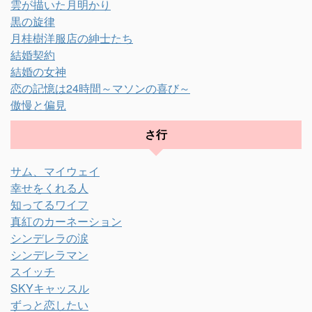
雲が描いた月明かり
黒の旋律
月桂樹洋服店の紳士たち
結婚契約
結婚の女神
恋の記憶は24時間～マソンの喜び～
傲慢と偏見
さ行
サム、マイウェイ
幸せをくれる人
知ってるワイフ
真紅のカーネーション
シンデレラの涙
シンデレラマン
スイッチ
SKYキャッスル
ずっと恋したい