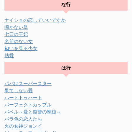
な行
ナイショの恋していいですか
鳴かない鳥
七日の王妃
名前のない女
匂いを見る少女
熱愛
は行
パパはスーパースター
果てしない愛
ハートトゥハート
パーフェクトカップル
バベル～愛と復讐の螺旋～
バラ色の恋人たち
火の女神ジョンイ