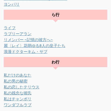
ヨンパリ
ら行
ライフ
ラブリーアラン
リメンバー ~記憶の彼方へ~
麗〈レイ〉花萌ゆる8人の皇子たち
浪漫ドクターキム・サブ
わ行
私だけのあなた
私の男の秘密
私の恋したテリウス
私の残念な彼氏
私はチャンボリ
ワンダフルラブ