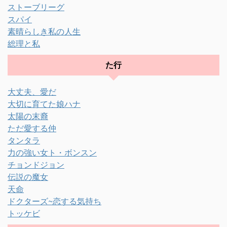
ストーブリーグ
スパイ
素晴らしき私の人生
総理と私
た行
大丈夫、愛だ
大切に育てた娘ハナ
太陽の末裔
ただ愛する仲
タンタラ
力の強い女ト・ボンスン
チョンドジョン
伝説の魔女
天命
ドクターズ~恋する気持ち
トッケビ