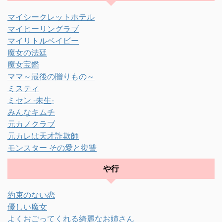
マイシークレットホテル
マイヒーリングラブ
マイリトルベイビー
魔女の法廷
魔女宝鑑
ママ～最後の贈りもの～
ミスティ
ミセン -未生-
みんなキムチ
元カノクラブ
元カレは天才詐欺師
モンスター その愛と復讐
や行
約束のない恋
優しい魔女
よくおごってくれる綺麗なお姉さん