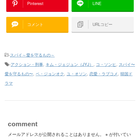
Pinterest
LINE
コメント
URLコピー
-
スパイ～愛を守るもの～
-
アクション・刑事
,
キム・ジェジュン（JYJ）
,
コ・ソンヒ
,
スパイ〜
愛を守るもの〜
,
ペ・ジョンオク
,
ユ・オソン
,
恋愛・ラブコメ
,
韓国ド
ラマ
comment
メールアドレスが公開されることはありません。
※
が付いてい