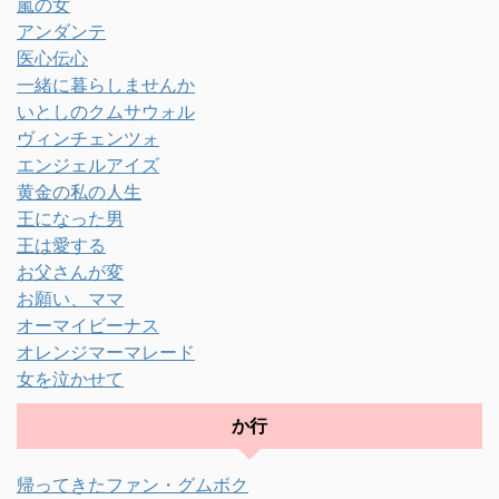
嵐の女
アンダンテ
医心伝心
一緒に暮らしませんか
いとしのクムサウォル
ヴィンチェンツォ
エンジェルアイズ
黄金の私の人生
王になった男
王は愛する
お父さんが変
お願い、ママ
オーマイビーナス
オレンジマーマレード
女を泣かせて
か行
帰ってきたファン・グムボク