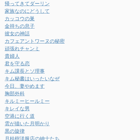
帰ってきてダーリン
家族なのにどうして
カッコウの巣
金持ちの息子
彼女の神話
カフェアントワーヌの秘密
頑張れチャンミ
貴婦人
君を守る恋
キム課長とソ理事
キム秘書はいったいなぜ
今日、妻やめます
胸部外科
キルミーヒールミー
キレイな男
空港に行く道
雲が描いた月明かり
黒の旋律
月桂樹洋服店の紳士たち