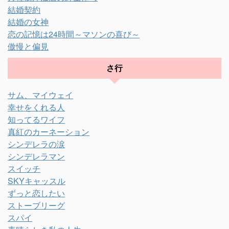
結婚契約
結婚の女神
恋の記憶は24時間～マソンの喜び～
傲慢と偏見
さ行
サム、マイウェイ
幸せをくれる人
知ってるワイフ
真紅のカーネーション
シンデレラの涙
シンデレラマン
スイッチ
SKYキャッスル
ずっと恋したい
ストーブリーグ
スパイ