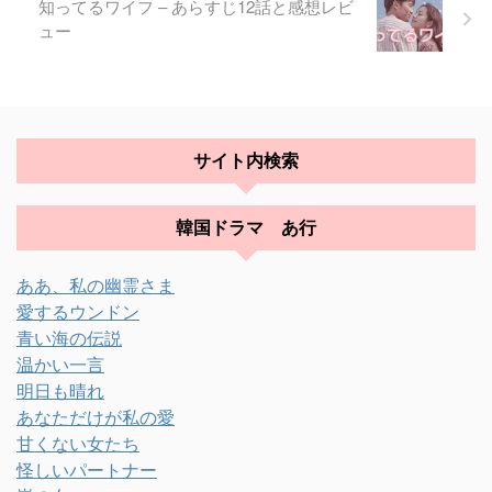
知ってるワイフ – あらすじ12話と感想レビ
ュー
サイト内検索
韓国ドラマ あ行
ああ、私の幽霊さま
愛するウンドン
青い海の伝説
温かい一言
明日も晴れ
あなただけが私の愛
甘くない女たち
怪しいパートナー