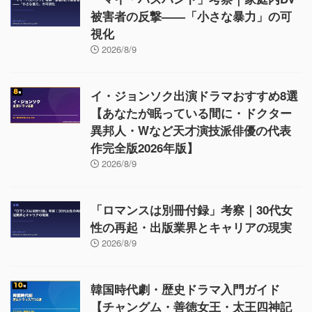
被害者の反撃——「小さな暴力」の可
視化
2026/8/9
イ・ジョンソク出演ドラマおすすめ8選
【あなたが眠っている間に・ドクター
異邦人・Wなど天才演技派俳優の代表
作完全版2026年版】
2026/8/9
「ロマンスは別冊付録」考察｜30代女
性の再起・出版業界とキャリアの現実
2026/8/9
韓国時代劇・歴史ドラマ入門ガイド
【チャングム・善徳女王・太王四神記