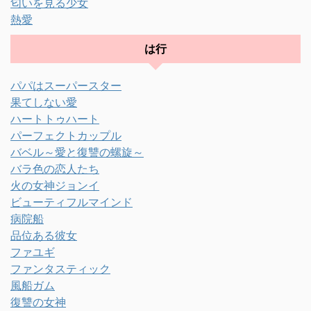
匂いを見る少女
熱愛
は行
パパはスーパースター
果てしない愛
ハートトゥハート
パーフェクトカップル
バベル～愛と復讐の螺旋～
バラ色の恋人たち
火の女神ジョンイ
ビューティフルマインド
病院船
品位ある彼女
ファユギ
ファンタスティック
風船ガム
復讐の女神