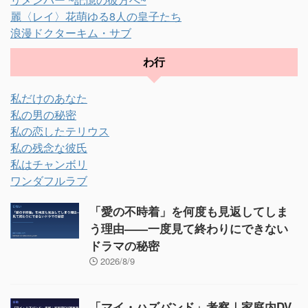
麗〈レイ〉花萌ゆる8人の皇子たち
浪漫ドクターキム・サブ
わ行
私だけのあなた
私の男の秘密
私の恋したテリウス
私の残念な彼氏
私はチャンボリ
ワンダフルラブ
「愛の不時着」を何度も見返してしま
う理由——一度見て終わりにできない
ドラマの秘密
2026/8/9
「マイ・ハズバンド」考察｜家庭内DV