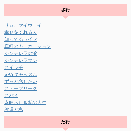
さ行
サム、マイウェイ
幸せをくれる人
知ってるワイフ
真紅のカーネーション
シンデレラの涙
シンデレラマン
スイッチ
SKYキャッスル
ずっと恋したい
ストーブリーグ
スパイ
素晴らしき私の人生
総理と私
た行