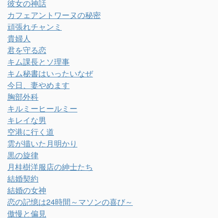
彼女の神話
カフェアントワーヌの秘密
頑張れチャンミ
貴婦人
君を守る恋
キム課長とソ理事
キム秘書はいったいなぜ
今日、妻やめます
胸部外科
キルミーヒールミー
キレイな男
空港に行く道
雲が描いた月明かり
黒の旋律
月桂樹洋服店の紳士たち
結婚契約
結婚の女神
恋の記憶は24時間～マソンの喜び～
傲慢と偏見