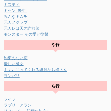
ミスティ
ミセン -未生-
みんなキムチ
元カノクラブ
元カレは天才詐欺師
モンスター その愛と復讐
や行
約束のない恋
優しい魔女
よくおごってくれる綺麗なお姉さん
ヨンパリ
ら行
ライフ
ラブリーアラン
リメンバー ~記憶の彼方へ~