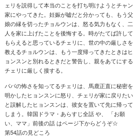
ェリを説得して本当のことを打ち明けようとチャン
家にやってきた。妊娠が嘘だと分かっても、もう父
娘の縁を切ったチョルウンは、怒る気力もなく、二
人を家に上げたことを後悔する。時がたてば許して
もらえると思っているチェリに、世の中の厳しさを
教えるチョルウンは、もう一度帰ってきたときはヒ
ョンスンと別れるときだと警告し、親をあてにする
チェリに厳しく接する。
パパの怖さを知ってるチェリは、馬鹿正直に秘密を
明かしたヒョンスンに怒り、チェリが家に戻りたい
と誤解したヒョンスンは、彼女を置いて先に帰って
しまう。韓国ドラマ・あらすじ全話 や、 「お願
い、ママ」前後の話 はページ下からどうぞ☆
第54話の見どころ