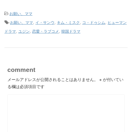
-
お願い、ママ
-
お願い、ママ
,
イ・サンウ
,
キム・ミスク
,
コ・ドゥシム
,
ヒューマン
ドラマ
,
ユジン
,
恋愛・ラブコメ
,
韓国ドラマ
comment
メールアドレスが公開されることはありません。
※
が付いてい
る欄は必須項目です