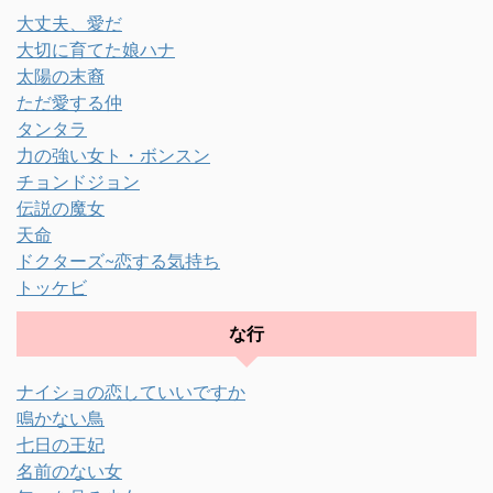
大丈夫、愛だ
大切に育てた娘ハナ
太陽の末裔
ただ愛する仲
タンタラ
力の強い女ト・ボンスン
チョンドジョン
伝説の魔女
天命
ドクターズ~恋する気持ち
トッケビ
な行
ナイショの恋していいですか
鳴かない鳥
七日の王妃
名前のない女