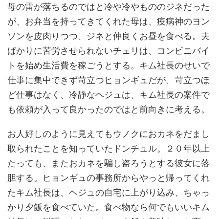
母の雷が落ちるのではと冷や冷やもののジネだった
が、お弁当を持ってきてくれた母は、疫病神のヨン
ソンを皮肉りつつ、ジネと仲良くお昼を食べる。夫
ばかりに苦労させられないチェリは、コンビニバイ
トを始め生活費を稼ごうとする。キム社長のせいで
仕事に集中できず苛立つヒョンギュだが、苛立つほ
ど仕事はなく、冷静なヘジュは、キム社長の案件で
も依頼が入って良かったのではと前向きに考える。
お人好しのように見えてもウノクにおカネをだまし
取られたことを知っていたドンチュル。２０年以上
たっても、またおカネを騙し盗ろうとする彼女に落
胆する。ヒョンギュの事務所からやっと帰ってくれ
たキム社長は、ヘジュの自宅に上がり込み、ちゃっ
かり夕飯を食べていた。食べ物なら何でもいいキム