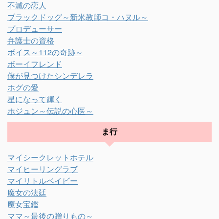
不滅の恋人
ブラックドッグ～新米教師コ・ハヌル～
プロデューサー
弁護士の資格
ボイス～112の奇跡～
ボーイフレンド
僕が見つけたシンデレラ
ホグの愛
星になって輝く
ホジュン～伝説の心医～
ま行
マイシークレットホテル
マイヒーリングラブ
マイリトルベイビー
魔女の法廷
魔女宝鑑
ママ～最後の贈りもの～