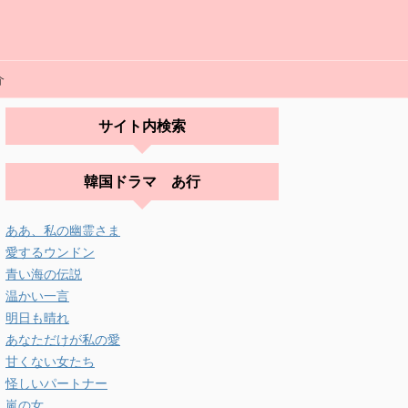
介
サイト内検索
韓国ドラマ あ行
ああ、私の幽霊さま
愛するウンドン
青い海の伝説
温かい一言
明日も晴れ
あなただけが私の愛
甘くない女たち
怪しいパートナー
嵐の女