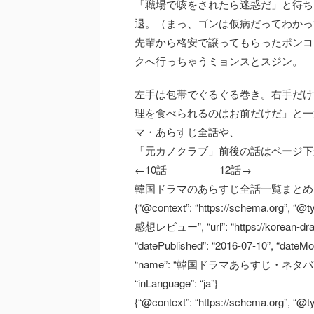
「職場で咳をされたら迷惑だ」と待ち
退。（まっ、ゴンは仮病だってわかっ
先輩から格安で譲ってもらったポンコ
クへ行っちゃうミョンスとスジン。
左手は包帯でぐるぐる巻き。右手だけ
理を食べられるのはお前だけだ」と一
マ・あらすじ全話や、
「元カノクラブ」前後の話はページ下
←10話 12話→
韓国ドラマのあらすじ全話一覧まとめ
{“@context”: “https://schema.org”,
感想レビュー”, “url”: “https://korean-dra
“datePublished”: “2016-07-10”, “dateMod
“name”: “韓国ドラマあらすじ・ネタバレ情報サイト”
“inLanguage”: “ja”}
{“@context”: “https://schema.org”, “@t