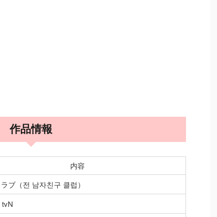
作品情報
内容
ラブ（전 남자친구 클럽）
tvN