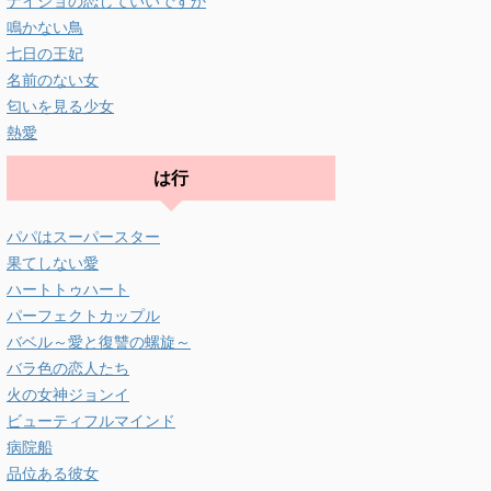
ナイショの恋していいですか
鳴かない鳥
七日の王妃
名前のない女
匂いを見る少女
熱愛
は行
パパはスーパースター
果てしない愛
ハートトゥハート
パーフェクトカップル
バベル～愛と復讐の螺旋～
バラ色の恋人たち
火の女神ジョンイ
ビューティフルマインド
病院船
品位ある彼女