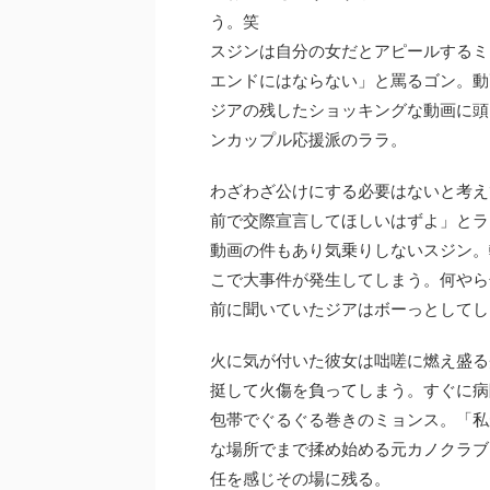
う。笑
スジンは自分の女だとアピールするミ
エンドにはならない」と罵るゴン。動
ジアの残したショッキングな動画に頭
ンカップル応援派のララ。
わざわざ公けにする必要はないと考え
前で交際宣言してほしいはずよ」とラ
動画の件もあり気乗りしないスジン。
こで大事件が発生してしまう。何やら
前に聞いていたジアはボーっとしてし
火に気が付いた彼女は咄嗟に燃え盛る
挺して火傷を負ってしまう。すぐに病
包帯でぐるぐる巻きのミョンス。「私
な場所でまで揉め始める元カノクラブ
任を感じその場に残る。