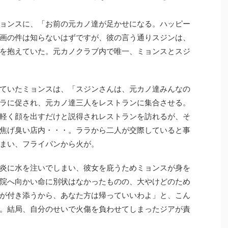
ョンスに、「お前の元カノ達が足かせになる。ハッピー
画の件は知らないはずですが、彼の言う通りスジンは、
を抱えていた。元カノクラブ内で唯一、ミョンスとスジ
ていたミョンスは、「スジンさんは、元カノ達みんなの
ラに促され、元カノ達三人をレストランに集合させる。
軽く顔を出すだけと説得されレストランを訪れるが、そ
焦げ臭い店内・・・。ララから二人が交際していると事
まい、フライパンから火が。
炎に水を注いでしまい、彼女を庇うためミョンスが身を
院へ向かい命に別状はなかったものの、大やけどのため
が付き添うから、あなた方は帰っていいわよ」と、こん
。結局、自分のせいで火傷を負わせてしまったジアが責