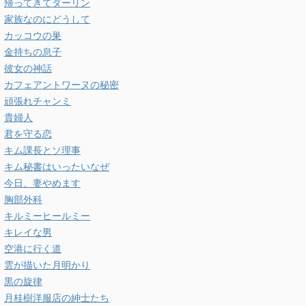
帰ってきてダーリン
家族なのにどうして
カッコウの巣
金持ちの息子
彼女の神話
カフェアントワーヌの秘密
頑張れチャンミ
貴婦人
君を守る恋
キム課長とソ理事
キム秘書はいったいなぜ
今日、妻やめます
胸部外科
キルミーヒールミー
キレイな男
空港に行く道
雲が描いた月明かり
黒の旋律
月桂樹洋服店の紳士たち