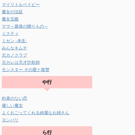
マイリトルベイビー
魔女の法廷
魔女宝鑑
ママ～最後の贈りもの～
ミスティ
ミセン -未生-
みんなキムチ
元カノクラブ
元カレは天才詐欺師
モンスター その愛と復讐
や行
約束のない恋
優しい魔女
よくおごってくれる綺麗なお姉さん
ヨンパリ
ら行