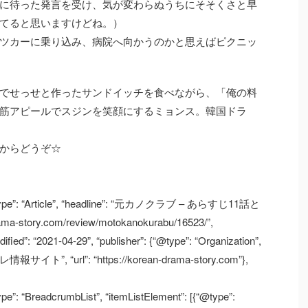
に待った発言を受け、気が変わらぬうちにそそくさと早
てると思いますけどね。）
ツカーに乗り込み、病院へ向かうのかと思えばピクニッ
でせっせと作ったサンドイッチを食べながら、「俺の料
筋アピールでスジンを笑顔にするミョンス。韓国ドラ
からどうぞ☆
 “@type”: “Article”, “headline”: “元カノクラブ – あらすじ11話と
ma-story.com/review/motokanokurabu/16523/”,
ified”: “2021-04-29”, “publisher”: {“@type”: “Organization”,
, “url”: “https://korean-drama-story.com”},
ype”: “BreadcrumbList”, “itemListElement”: [{“@type”: