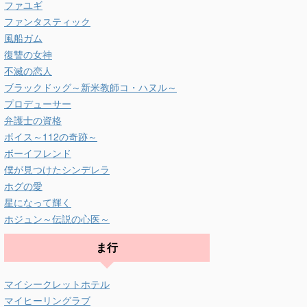
ファユギ
ファンタスティック
風船ガム
復讐の女神
不滅の恋人
ブラックドッグ～新米教師コ・ハヌル～
プロデューサー
弁護士の資格
ボイス～112の奇跡～
ボーイフレンド
僕が見つけたシンデレラ
ホグの愛
星になって輝く
ホジュン～伝説の心医～
ま行
マイシークレットホテル
マイヒーリングラブ