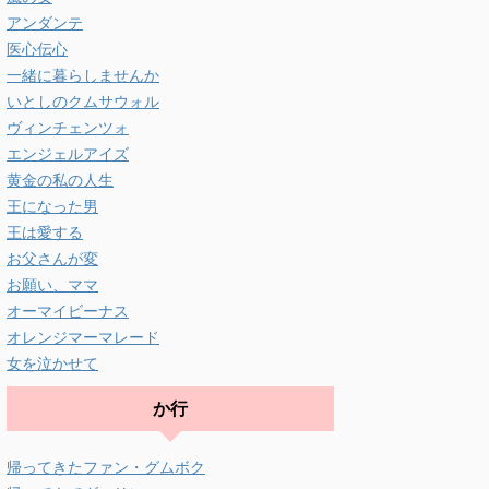
アンダンテ
医心伝心
一緒に暮らしませんか
いとしのクムサウォル
ヴィンチェンツォ
エンジェルアイズ
黄金の私の人生
王になった男
王は愛する
お父さんが変
お願い、ママ
オーマイビーナス
オレンジマーマレード
女を泣かせて
か行
帰ってきたファン・グムボク