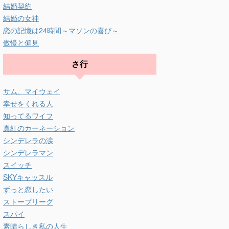
結婚契約
結婚の女神
恋の記憶は24時間～マソンの喜び～
傲慢と偏見
さ行
サム、マイウェイ
幸せをくれる人
知ってるワイフ
真紅のカーネーション
シンデレラの涙
シンデレラマン
スイッチ
SKYキャッスル
ずっと恋したい
ストーブリーグ
スパイ
素晴らしき私の人生