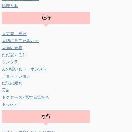
総理と私
た行
大丈夫、愛だ
大切に育てた娘ハナ
太陽の末裔
ただ愛する仲
タンタラ
力の強い女ト・ボンスン
チョンドジョン
伝説の魔女
天命
ドクターズ~恋する気持ち
トッケビ
な行