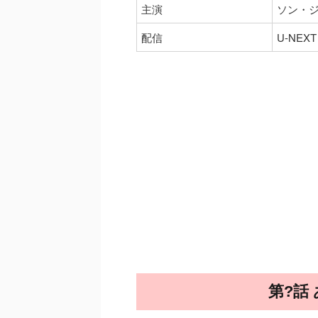
主演
ソン・
配信
U-NEXT
第?話