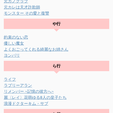
元カノクラブ
元カレは天才詐欺師
モンスター その愛と復讐
や行
約束のない恋
優しい魔女
よくおごってくれる綺麗なお姉さん
ヨンパリ
ら行
ライフ
ラブリーアラン
リメンバー ~記憶の彼方へ~
麗〈レイ〉花萌ゆる8人の皇子たち
浪漫ドクターキム・サブ