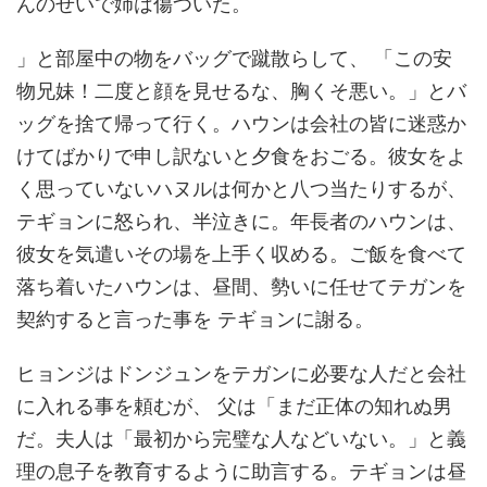
んのせいで姉は傷ついた。
」と部屋中の物をバッグで蹴散らして、 「この安
物兄妹！二度と顔を見せるな、胸くそ悪い。」とバ
ッグを捨て帰って行く。ハウンは会社の皆に迷惑か
けてばかりで申し訳ないと夕食をおごる。彼女をよ
く思っていないハヌルは何かと八つ当たりするが、
テギョンに怒られ、半泣きに。年長者のハウンは、
彼女を気遣いその場を上手く収める。ご飯を食べて
落ち着いたハウンは、昼間、勢いに任せてテガンを
契約すると言った事を テギョンに謝る。
ヒョンジはドンジュンをテガンに必要な人だと会社
に入れる事を頼むが、 父は「まだ正体の知れぬ男
だ。夫人は「最初から完璧な人などいない。」と義
理の息子を教育するように助言する。テギョンは昼