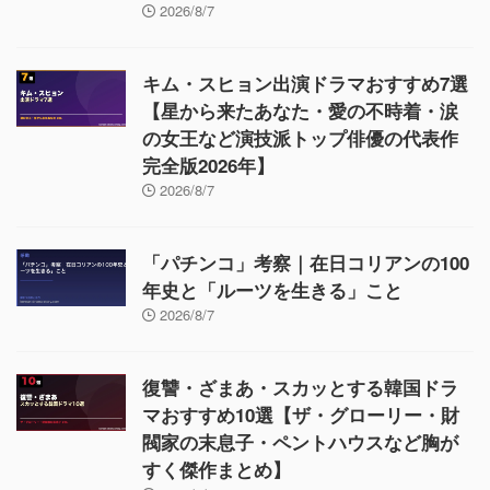
2026/8/7
キム・スヒョン出演ドラマおすすめ7選
【星から来たあなた・愛の不時着・涙
の女王など演技派トップ俳優の代表作
完全版2026年】
2026/8/7
「パチンコ」考察｜在日コリアンの100
年史と「ルーツを生きる」こと
2026/8/7
復讐・ざまあ・スカッとする韓国ドラ
マおすすめ10選【ザ・グローリー・財
閥家の末息子・ペントハウスなど胸が
すく傑作まとめ】