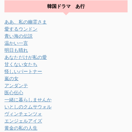
韓国ドラマ あ行
ああ、私の幽霊さま
愛するウンドン
青い海の伝説
温かい一言
明日も晴れ
あなただけが私の愛
甘くない女たち
怪しいパートナー
嵐の女
アンダンテ
医心伝心
一緒に暮らしませんか
いとしのクムサウォル
ヴィンチェンツォ
エンジェルアイズ
黄金の私の人生