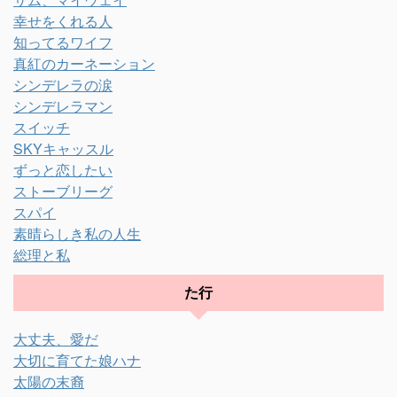
幸せをくれる人
知ってるワイフ
真紅のカーネーション
シンデレラの涙
シンデレラマン
スイッチ
SKYキャッスル
ずっと恋したい
ストーブリーグ
スパイ
素晴らしき私の人生
総理と私
た行
大丈夫、愛だ
大切に育てた娘ハナ
太陽の末裔