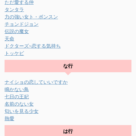
ただ愛する仲
タンタラ
力の強い女ト・ボンスン
チョンドジョン
伝説の魔女
天命
ドクターズ~恋する気持ち
トッケビ
な行
ナイショの恋していいですか
鳴かない鳥
七日の王妃
名前のない女
匂いを見る少女
熱愛
は行