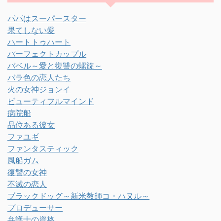
パパはスーパースター
果てしない愛
ハートトゥハート
パーフェクトカップル
バベル～愛と復讐の螺旋～
バラ色の恋人たち
火の女神ジョンイ
ビューティフルマインド
病院船
品位ある彼女
ファユギ
ファンタスティック
風船ガム
復讐の女神
不滅の恋人
ブラックドッグ～新米教師コ・ハヌル～
プロデューサー
弁護士の資格