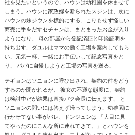
社を見たいというので、ハウンは幼稚園を休ませて
しまう。ハウンに家政婦を断られたスジンは、次に
ハウンの妹ジウンを標的にする。こりもせず怪しい
商売に手をだすセチャンは、まとまったお金が入り
ようになり、 母の部屋から登記済証と印鑑証明を
持ち出す。ダユルはママの働く工場を案内してもら
い、元気一杯、一緒にお手伝いして記念写真をと
り、 パパに自慢しようと工場の写真を送る。
テギョンはソニョンに呼び出され、契約の件をどう
するのか聞かれるが、 彼女の不遜な態度に、契約
は検討中だが結果は直接パク会長に伝えます、 と
ソニョンの問いには答えず帰ってしまう。幼稚園に
行かせてない事がバレ、ドンジュンは 「大目に見
てやったのにこんな所に連れてきて。」とハウンを
怒り、ダユルを連れ出す。二人が争っているところ