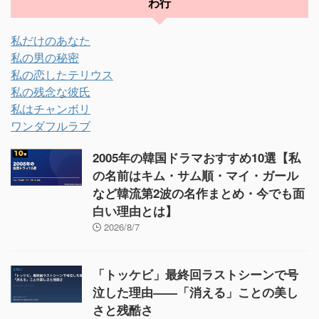
わ行
私だけのあなた
私の男の秘密
私の恋したテリウス
私の残念な彼氏
私はチャンボリ
ワンダフルラブ
2005年の韓国ドラマおすすめ10選【私
の名前はキム・サム順・マイ・ガール
など韓流第2波の名作まとめ・今でも面
白い理由とは】
2026/8/7
「トッケビ」最終回ラストシーンで号
泣した理由——「消える」ことの美し
さと残酷さ