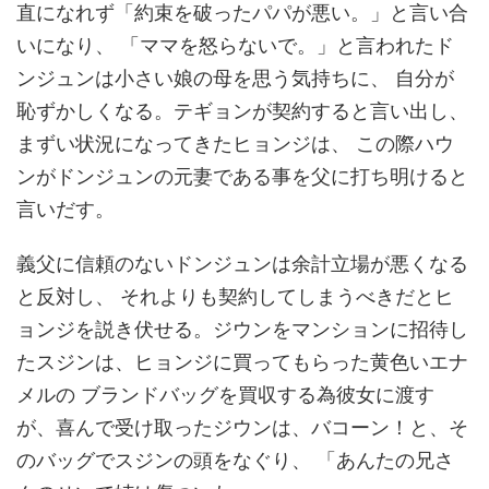
直になれず「約束を破ったパパが悪い。」と言い合
いになり、 「ママを怒らないで。」と言われたド
ンジュンは小さい娘の母を思う気持ちに、 自分が
恥ずかしくなる。テギョンが契約すると言い出し、
まずい状況になってきたヒョンジは、 この際ハウ
ンがドンジュンの元妻である事を父に打ち明けると
言いだす。
義父に信頼のないドンジュンは余計立場が悪くなる
と反対し、 それよりも契約してしまうべきだとヒ
ョンジを説き伏せる。ジウンをマンションに招待し
たスジンは、ヒョンジに買ってもらった黄色いエナ
メルの ブランドバッグを買収する為彼女に渡す
が、喜んで受け取ったジウンは、バコーン！と、そ
のバッグでスジンの頭をなぐり、 「あんたの兄さ