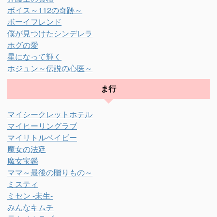
ボイス～112の奇跡～
ボーイフレンド
僕が見つけたシンデレラ
ホグの愛
星になって輝く
ホジュン～伝説の心医～
ま行
マイシークレットホテル
マイヒーリングラブ
マイリトルベイビー
魔女の法廷
魔女宝鑑
ママ～最後の贈りもの～
ミスティ
ミセン -未生-
みんなキムチ