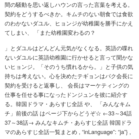
間の騒動を思い返しハウンの言った言葉を考える。
契約をどうするべきか。キムチのない朝食では食欲
のわかないダユル、ヒョンジが幼稚園を勝手にかえ
てしまい、 「また幼稚園変わるの？
」とダユルはどんどん元気がなくなる。英語の喋れ
ないダユルに英語幼稚園に行かせると言って聞かな
いヒョンジ。「そのうち慣れるから。」と子供の気
持ちは考えない。心を決めたテギョンはパク会長に
契約を受けると返事し、 会長はマーケティングの
仕事を任せる事になったドンジュンを彼に紹介す
る。韓国ドラマ・あらすじ全話 や、 「みんなキム
チ」前後の話 はページ下からどうぞ☆ ←33～34話
37～38話→ みんなキムチ・あらすじ全話 韓国ドラ
マのあらすじ全話一覧まとめ , “inLanguage”: “ja”} ,