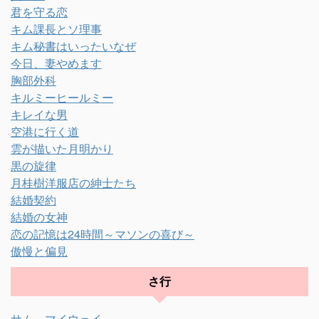
君を守る恋
キム課長とソ理事
キム秘書はいったいなぜ
今日、妻やめます
胸部外科
キルミーヒールミー
キレイな男
空港に行く道
雲が描いた月明かり
黒の旋律
月桂樹洋服店の紳士たち
結婚契約
結婚の女神
恋の記憶は24時間～マソンの喜び～
傲慢と偏見
さ行
サム、マイウェイ