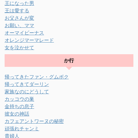
王になった男
王は愛する
お父さんが変
お願い、ママ
オーマイビーナス
オレンジマーマレード
女を泣かせて
か行
帰ってきたファン・グムボク
帰ってきてダーリン
家族なのにどうして
カッコウの巣
金持ちの息子
彼女の神話
カフェアントワーヌの秘密
頑張れチャンミ
貴婦人