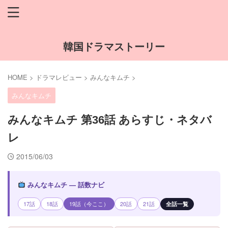
韓国ドラマストーリー
HOME
>
ドラマレビュー
>
みんなキムチ
>
みんなキムチ
みんなキムチ 第36話 あらすじ・ネタバ
レ
2015/06/03
みんなキムチ — 話数ナビ
17話
18話
19話（今ここ）
20話
21話
全話一覧