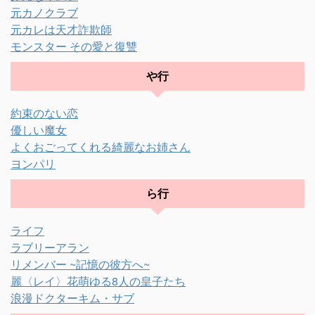
元カノクラブ
元カレは天才詐欺師
モンスター その愛と復讐
や行
約束のない恋
優しい魔女
よくおごってくれる綺麗なお姉さん
ヨンパリ
ら行
ライフ
ラブリーアラン
リメンバー ~記憶の彼方へ~
麗〈レイ〉花萌ゆる8人の皇子たち
浪漫ドクターキム・サブ