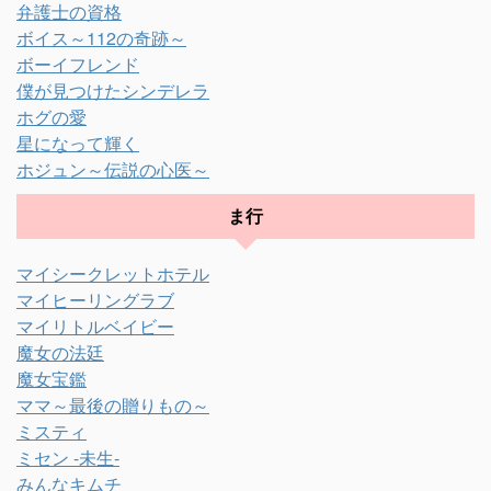
弁護士の資格
ボイス～112の奇跡～
ボーイフレンド
僕が見つけたシンデレラ
ホグの愛
星になって輝く
ホジュン～伝説の心医～
ま行
マイシークレットホテル
マイヒーリングラブ
マイリトルベイビー
魔女の法廷
魔女宝鑑
ママ～最後の贈りもの～
ミスティ
ミセン -未生-
みんなキムチ