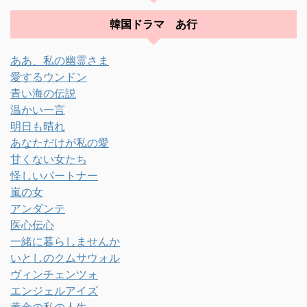
韓国ドラマ あ行
ああ、私の幽霊さま
愛するウンドン
青い海の伝説
温かい一言
明日も晴れ
あなただけが私の愛
甘くない女たち
怪しいパートナー
嵐の女
アンダンテ
医心伝心
一緒に暮らしませんか
いとしのクムサウォル
ヴィンチェンツォ
エンジェルアイズ
黄金の私の人生