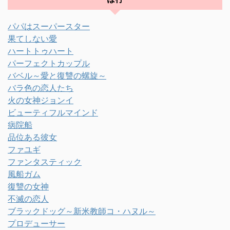
パパはスーパースター
果てしない愛
ハートトゥハート
パーフェクトカップル
バベル～愛と復讐の螺旋～
バラ色の恋人たち
火の女神ジョンイ
ビューティフルマインド
病院船
品位ある彼女
ファユギ
ファンタスティック
風船ガム
復讐の女神
不滅の恋人
ブラックドッグ～新米教師コ・ハヌル～
プロデューサー