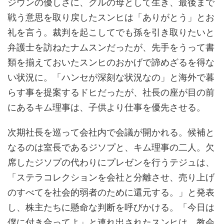
ジウンの優しさに、グルの母として生き、最後まで
戦う意思を取り戻したスンヒは「ありがとう」とお
礼を言う。裁判を起こしてでも孫を引き取りたいと
弁護士を訪ねたナムスンだったが、先手をうって書
類を揃えておいたスンヒのおかげで諦めざるを得な
い状況に。「ハンセが深刻な状況なの」と海外で暮
らす事を提案するドヒだったが、社長の座が目の前
にあるキム理事は、子供より仕事を優先させる。
次期社長を巡って会社内で会議が開かれる。候補と
なるのは室長であるジソプと、キム理事の二人。欠
席したジソプの代わりにプレゼンを行うテジュは、
「ステラコレクションを会社と分離させ、売り上げ
のすべてを社会的弱者のために還元する。」と発表
し、株主たちに懸命な判断を呼びかける。「今日は
僕に付き合ってよ」と連れ出されたスンヒは、教会