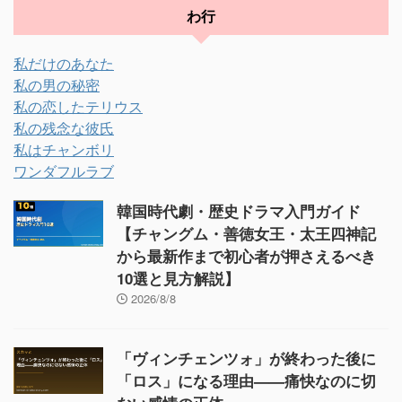
わ行
私だけのあなた
私の男の秘密
私の恋したテリウス
私の残念な彼氏
私はチャンボリ
ワンダフルラブ
韓国時代劇・歴史ドラマ入門ガイド
【チャングム・善徳女王・太王四神記
から最新作まで初心者が押さえるべき
10選と見方解説】
2026/8/8
「ヴィンチェンツォ」が終わった後に
「ロス」になる理由——痛快なのに切