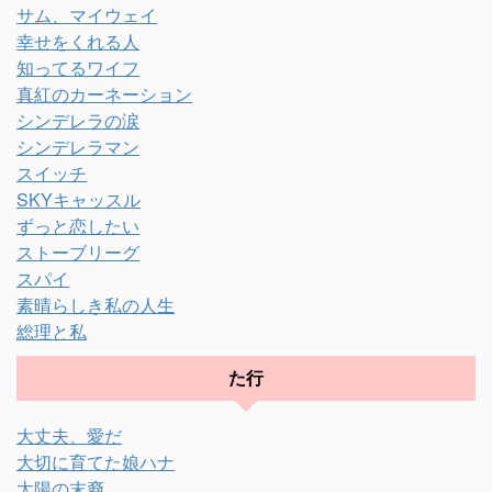
サム、マイウェイ
幸せをくれる人
知ってるワイフ
真紅のカーネーション
シンデレラの涙
シンデレラマン
スイッチ
SKYキャッスル
ずっと恋したい
ストーブリーグ
スパイ
素晴らしき私の人生
総理と私
た行
大丈夫、愛だ
大切に育てた娘ハナ
太陽の末裔