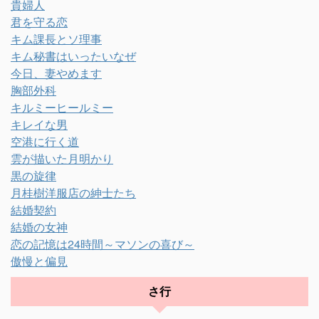
貴婦人
君を守る恋
キム課長とソ理事
キム秘書はいったいなぜ
今日、妻やめます
胸部外科
キルミーヒールミー
キレイな男
空港に行く道
雲が描いた月明かり
黒の旋律
月桂樹洋服店の紳士たち
結婚契約
結婚の女神
恋の記憶は24時間～マソンの喜び～
傲慢と偏見
さ行