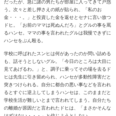
だったが、急に謎の男たちが部屋に入ってきて戸惑
う。次々と差し押さえの紙が貼られ、「私のお
金・・・。」と投資した金を返せとセナに言い放つ
ドヒ。「お前のママは死ぬんだろ」とグルの事を罵
るハンセ。ママの事を言われたグルは我慢できずに
ハンセをぶん殴る。
学校に呼ばれたスンヒは何があったのか問い詰める
も、話そうとしないグル。「今日のところは大目に
見てあげるわ。」と、調子に乗ってその場を去るド
ヒは先生に引き留められ、ハンセが多動性障害だと
突きつけられる。自分に都合の悪い事などを言われ
るとすぐに逆上してしまうハンセは、このままだと
学校生活が難しいとまで言われてしまう。自分たち
の離婚が原因だと言われたドヒは、「まさかそんな
はずはない・・・」と信じようとしない。