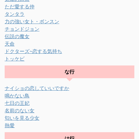
ただ愛する仲
タンタラ
力の強い女ト・ボンスン
チョンドジョン
伝説の魔女
天命
ドクターズ~恋する気持ち
トッケビ
な行
ナイショの恋していいですか
鳴かない鳥
七日の王妃
名前のない女
匂いを見る少女
熱愛
は行