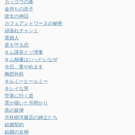
カッコウの巣
金持ちの息子
彼女の神話
カフェアントワーヌの秘密
頑張れチャンミ
貴婦人
君を守る恋
キム課長とソ理事
キム秘書はいったいなぜ
今日、妻やめます
胸部外科
キルミーヒールミー
キレイな男
空港に行く道
雲が描いた月明かり
黒の旋律
月桂樹洋服店の紳士たち
結婚契約
結婚の女神