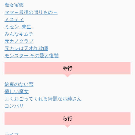
魔女宝鑑
ママ～最後の贈りもの～
ミスティ
ミセン -未生-
みんなキムチ
元カノクラブ
元カレは天才詐欺師
モンスター その愛と復讐
や行
約束のない恋
優しい魔女
よくおごってくれる綺麗なお姉さん
ヨンパリ
ら行
ライフ