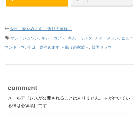
-
今日、妻やめます ～偽りの家族～
-
オン・ジュワン
,
キム・ガプス
,
キム・ミスク
,
チェ・スヨン
,
ヒュー
マンドラマ
,
今日、妻やめます ～偽りの家族～
,
韓国ドラマ
comment
メールアドレスが公開されることはありません。
※
が付いてい
る欄は必須項目です