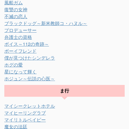
風船ガム
復讐の女神
不滅の恋人
ブラックドッグ～新米教師コ・ハヌル～
プロデューサー
弁護士の資格
ボイス～112の奇跡～
ボーイフレンド
僕が見つけたシンデレラ
ホグの愛
星になって輝く
ホジュン～伝説の心医～
ま行
マイシークレットホテル
マイヒーリングラブ
マイリトルベイビー
魔女の法廷