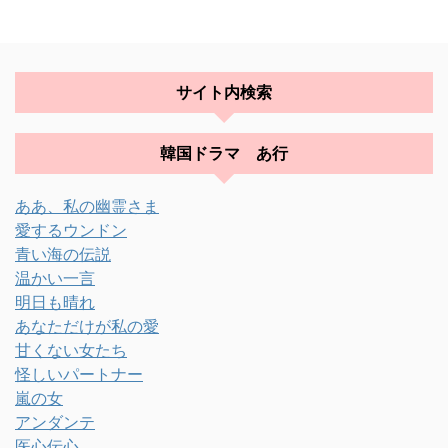
サイト内検索
韓国ドラマ あ行
ああ、私の幽霊さま
愛するウンドン
青い海の伝説
温かい一言
明日も晴れ
あなただけが私の愛
甘くない女たち
怪しいパートナー
嵐の女
アンダンテ
医心伝心