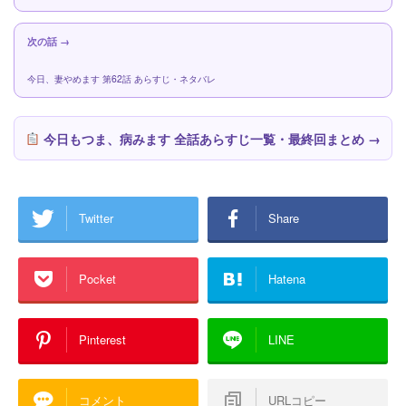
次の話 →
今日、妻やめます 第62話 あらすじ・ネタバレ
今日もつま、病みます 全話あらすじ一覧・最終回まとめ →
Twitter
Share
Pocket
Hatena
Pinterest
LINE
コメント
URLコピー