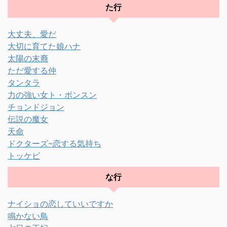
た行
大丈夫、愛だ
大切に育てた娘ハナ
太陽の末裔
ただ愛する仲
タンタラ
力の強い女ト・ボンスン
チョンドジョン
伝説の魔女
天命
ドクターズ~恋する気持ち
トッケビ
な行
ナイショの恋していいですか
鳴かない鳥