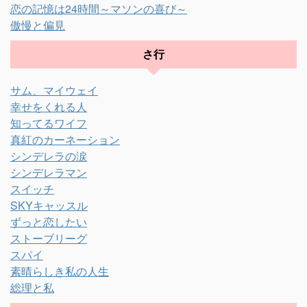
恋の記憶は24時間～マソンの喜び～
傲慢と偏見
さ行
サム、マイウェイ
幸せをくれる人
知ってるワイフ
真紅のカーネーション
シンデレラの涙
シンデレラマン
スイッチ
SKYキャッスル
ずっと恋したい
ストーブリーグ
スパイ
素晴らしき私の人生
総理と私