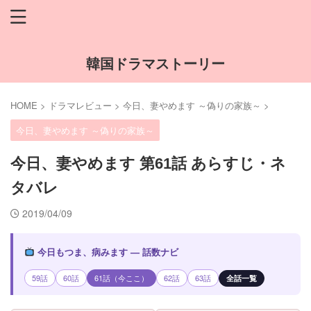
韓国ドラマストーリー
HOME
>
ドラマレビュー
>
今日、妻やめます ～偽りの家族～
>
今日、妻やめます ～偽りの家族～
今日、妻やめます 第61話 あらすじ・ネ
タバレ
2019/04/09
今日もつま、病みます — 話数ナビ
59話
60話
61話（今ここ）
62話
63話
全話一覧