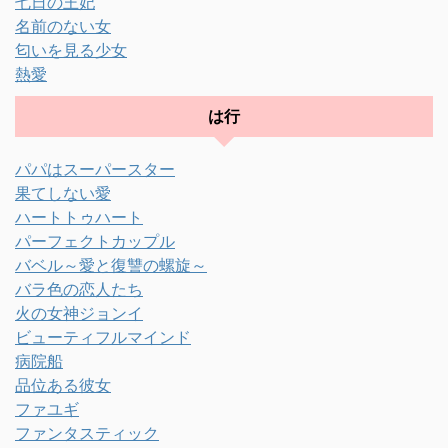
七日の王妃
名前のない女
匂いを見る少女
熱愛
は行
パパはスーパースター
果てしない愛
ハートトゥハート
パーフェクトカップル
バベル～愛と復讐の螺旋～
バラ色の恋人たち
火の女神ジョンイ
ビューティフルマインド
病院船
品位ある彼女
ファユギ
ファンタスティック