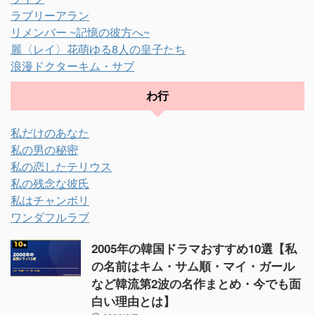
ラブリーアラン
リメンバー ~記憶の彼方へ~
麗〈レイ〉花萌ゆる8人の皇子たち
浪漫ドクターキム・サブ
わ行
私だけのあなた
私の男の秘密
私の恋したテリウス
私の残念な彼氏
私はチャンボリ
ワンダフルラブ
2005年の韓国ドラマおすすめ10選【私
の名前はキム・サム順・マイ・ガール
など韓流第2波の名作まとめ・今でも面
白い理由とは】