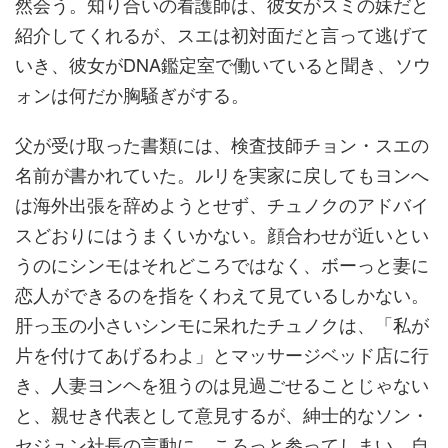
然会う。知り合いの看護師は、彼女がスミの妹だと
紹介してくれるが、スエは初対面だと言って逃げて
いき、彼女がDNA鑑定室で働いていると聞き、ソウ
ォンは何だか胸騒ぎがする。
父が受け取った書類には、検査技師チョン・スエの
名前が書かれていた。ルリを実家に戻してもヨンへ
は海外出張を辞めようとせず、チュノクのアドバイ
スどおりにはうまくいかない。顔合わせが近いとい
うのにシンモはそれどころではなく、ボーっと妻に
恋人ができるのを指をくわえて見ているしかない。
肝っ玉の小さいシンモに呆れたチュノクは、「私が
片を付けてあげるわよ」とマッサージベッド店に行
き、人妻ヨンヘを狙うのは見過ごせることじゃない
と、親せき代表として意見するが、紳士的なソン・
セジュン社長の言動に、ころっと参ってしまい、自