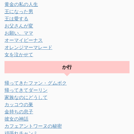
黄金の私の人生
王になった男
王は愛する
お父さんが変
お願い、ママ
オーマイビーナス
オレンジマーマレード
女を泣かせて
か行
帰ってきたファン・グムボク
帰ってきてダーリン
家族なのにどうして
カッコウの巣
金持ちの息子
彼女の神話
カフェアントワーヌの秘密
頑張れチャンミ