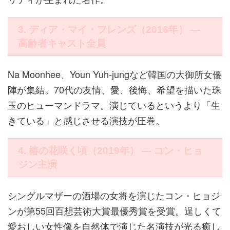
3. ディア・マイ・フレンズ（2016年） ―
高齢者キャスト全員
Na Moonhee、Youn Yuh-jungなど韓国の大御所女優
陣が集結。70代の友情、愛、後悔、希望を描いた珠
玉のヒューマンドラマ。演じているというより「生
きている」と感じさせる演技が圧巻。
4. 椿の花咲く頃（2019年） ― コン・ヒョ
ジン主演
シングルマザーの酒場の女将を演じたコン・ヒョジ
ンが第55回百想芸術大賞最優秀賞を受賞。逞しくて
愛おしい女性像を自然体で演じた名演技が光る癒し