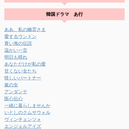
韓国ドラマ あ行
ああ、私の幽霊さま
愛するウンドン
青い海の伝説
温かい一言
明日も晴れ
あなただけが私の愛
甘くない女たち
怪しいパートナー
嵐の女
アンダンテ
医心伝心
一緒に暮らしませんか
いとしのクムサウォル
ヴィンチェンツォ
エンジェルアイズ