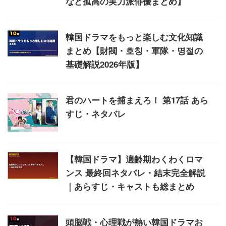
など孤高の実力派俳優まとめ】
韓国ドラマをもっと楽しむ文化知識
まとめ【財閥・호칭・軍隊・명절の
基礎解説2026年版】
君のハートを捕まえろ！ 第17話 あら
すじ・ネタバレ
【韓国ドラマ】適齢期わくわくロマ
ンス 最終回ネタバレ・結末完全解説
｜あらすじ・キャストも総まとめ
頭脳戦・心理戦が熱い韓国ドラマお