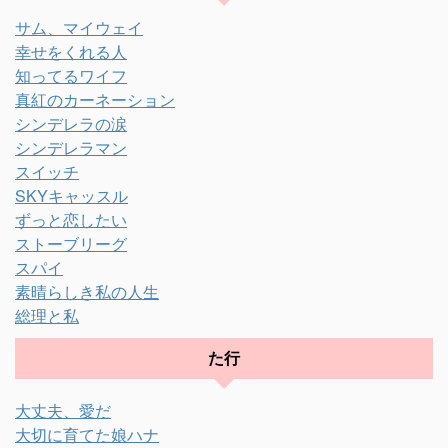
サム、マイウェイ
幸せをくれる人
知ってるワイフ
真紅のカーネーション
シンデレラの涙
シンデレラマン
スイッチ
SKYキャッスル
ずっと恋したい
ストーブリーグ
スパイ
素晴らしき私の人生
総理と私
た行
大丈夫、愛だ
大切に育てた娘ハナ