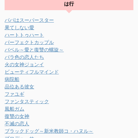
は行
パパはスーパースター
果てしない愛
ハートトゥハート
パーフェクトカップル
バベル～愛と復讐の螺旋～
バラ色の恋人たち
火の女神ジョンイ
ビューティフルマインド
病院船
品位ある彼女
ファユギ
ファンタスティック
風船ガム
復讐の女神
不滅の恋人
ブラックドッグ～新米教師コ・ハヌル～