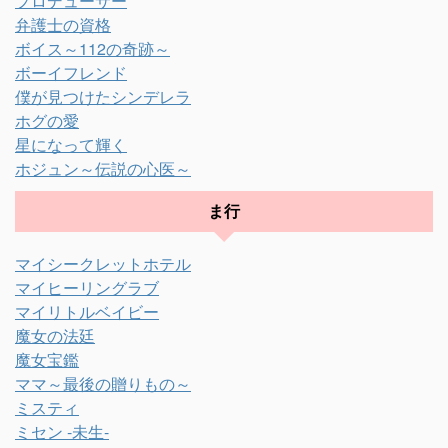
プロデューサー
弁護士の資格
ボイス～112の奇跡～
ボーイフレンド
僕が見つけたシンデレラ
ホグの愛
星になって輝く
ホジュン～伝説の心医～
ま行
マイシークレットホテル
マイヒーリングラブ
マイリトルベイビー
魔女の法廷
魔女宝鑑
ママ～最後の贈りもの～
ミスティ
ミセン -未生-