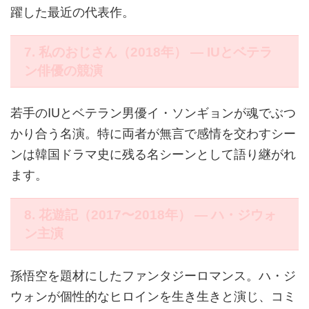
躍した最近の代表作。
7. 私のおじさん（2018年） ― IUとベテラ
ン俳優の競演
若手のIUとベテラン男優イ・ソンギョンが魂でぶつ
かり合う名演。特に両者が無言で感情を交わすシー
ンは韓国ドラマ史に残る名シーンとして語り継がれ
ます。
8. 花遊記（2017〜2018年） ― ハ・ジウォ
ン主演
孫悟空を題材にしたファンタジーロマンス。ハ・ジ
ウォンが個性的なヒロインを生き生きと演じ、コミ