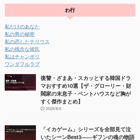
わ行
私だけのあなた
私の男の秘密
私の恋したテリウス
私の残念な彼氏
私はチャンボリ
ワンダフルラブ
復讐・ざまあ・スカッとする韓国ドラ
マおすすめ10選【ザ・グローリー・財
閥家の末息子・ペントハウスなど胸が
すく傑作まとめ】
2026/8/6
「イカゲーム」シリーズを全部見て泣
いたシーンBest3——ギフンの魂の物語