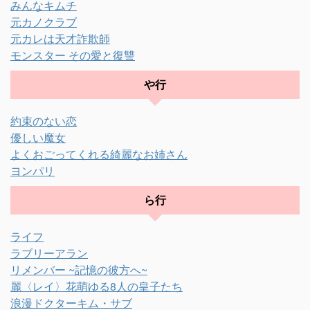
みんなキムチ
元カノクラブ
元カレは天才詐欺師
モンスター その愛と復讐
や行
約束のない恋
優しい魔女
よくおごってくれる綺麗なお姉さん
ヨンパリ
ら行
ライフ
ラブリーアラン
リメンバー ~記憶の彼方へ~
麗〈レイ〉花萌ゆる8人の皇子たち
浪漫ドクターキム・サブ