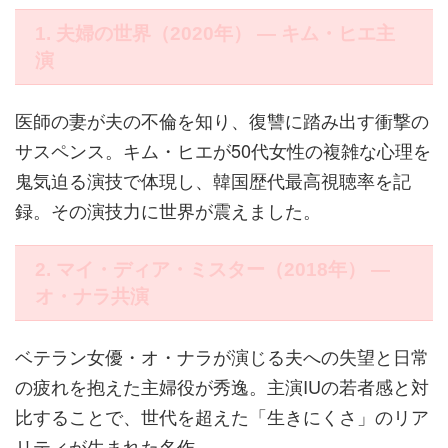
1. 夫婦の世界（2020年） ― キム・ヒエ主
演
医師の妻が夫の不倫を知り、復讐に踏み出す衝撃の
サスペンス。キム・ヒエが50代女性の複雑な心理を
鬼気迫る演技で体現し、韓国歴代最高視聴率を記
録。その演技力に世界が震えました。
2. マイ・ディア・ミスター（2018年） ―
オ・ナラ共演
ベテラン女優・オ・ナラが演じる夫への失望と日常
の疲れを抱えた主婦役が秀逸。主演IUの若者感と対
比することで、世代を超えた「生きにくさ」のリア
リティが生まれた名作。