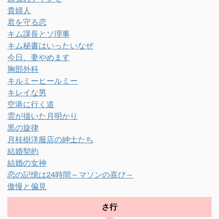
貴婦人
君を守る恋
キム課長とソ理事
キム秘書はいったいなぜ
今日、妻やめます
胸部外科
キルミーヒールミー
キレイな男
空港に行く道
雲が描いた月明かり
黒の旋律
月桂樹洋服店の紳士たち
結婚契約
結婚の女神
恋の記憶は24時間～マソンの喜び～
傲慢と偏見
さ行