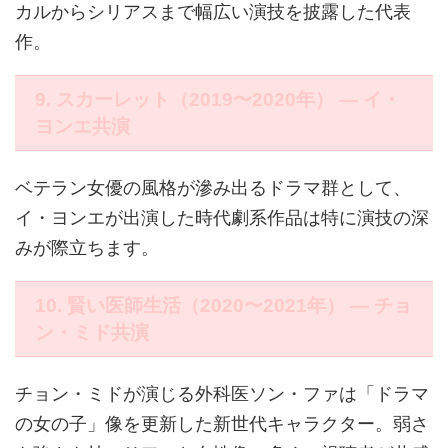
カルからシリアスまで幅広い演技を披露した代表
作。
9. スカーレット（2019〜2020年） ― イ・
ヨンエ共演
ベテラン女優の風格が滲み出るドラマ群として、
イ・ヨンエが出演した時代劇系作品は特に演技の深
みが際立ちます。
10. 賢い医師生活（2020〜2021年） ― チョ
ン・ミド共演
チョン・ミドが演じる外科医ソン・ファは「ドラマ
の女の子」像を更新した新世代キャラクター。弱さ