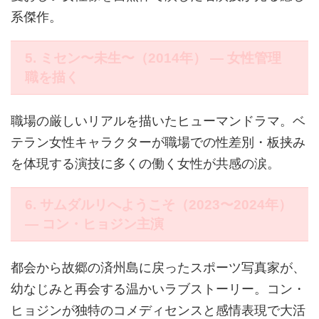
系傑作。
5. ミセン〜未生〜（2014年） ― 女性管理
職を描く
職場の厳しいリアルを描いたヒューマンドラマ。ベ
テラン女性キャラクターが職場での性差別・板挟み
を体現する演技に多くの働く女性が共感の涙。
6. サムダルリへようこそ（2023〜2024年）
― コン・ヒョジン主演
都会から故郷の済州島に戻ったスポーツ写真家が、
幼なじみと再会する温かいラブストーリー。コン・
ヒョジンが独特のコメディセンスと感情表現で大活