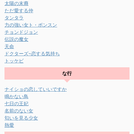
太陽の末裔
ただ愛する仲
タンタラ
力の強い女ト・ボンスン
チョンドジョン
伝説の魔女
天命
ドクターズ~恋する気持ち
トッケビ
な行
ナイショの恋していいですか
鳴かない鳥
七日の王妃
名前のない女
匂いを見る少女
熱愛