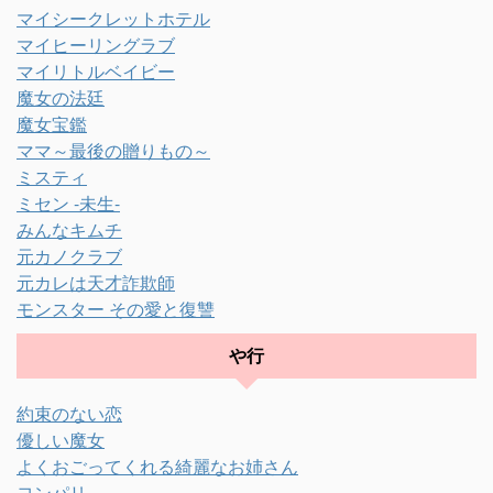
マイシークレットホテル
マイヒーリングラブ
マイリトルベイビー
魔女の法廷
魔女宝鑑
ママ～最後の贈りもの～
ミスティ
ミセン -未生-
みんなキムチ
元カノクラブ
元カレは天才詐欺師
モンスター その愛と復讐
や行
約束のない恋
優しい魔女
よくおごってくれる綺麗なお姉さん
ヨンパリ