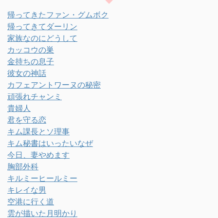
帰ってきたファン・グムボク
帰ってきてダーリン
家族なのにどうして
カッコウの巣
金持ちの息子
彼女の神話
カフェアントワーヌの秘密
頑張れチャンミ
貴婦人
君を守る恋
キム課長とソ理事
キム秘書はいったいなぜ
今日、妻やめます
胸部外科
キルミーヒールミー
キレイな男
空港に行く道
雲が描いた月明かり