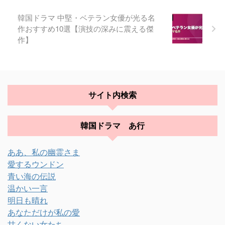
韓国ドラマ 中堅・ベテラン女優が光る名
作おすすめ10選【演技の深みに震える傑
作】
サイト内検索
韓国ドラマ あ行
ああ、私の幽霊さま
愛するウンドン
青い海の伝説
温かい一言
明日も晴れ
あなただけが私の愛
甘くない女たち