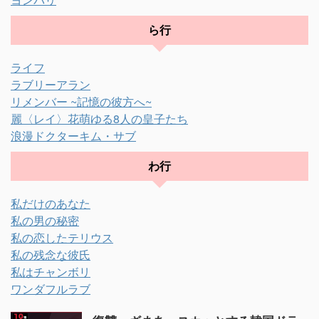
ら行
ライフ
ラブリーアラン
リメンバー ~記憶の彼方へ~
麗〈レイ〉花萌ゆる8人の皇子たち
浪漫ドクターキム・サブ
わ行
私だけのあなた
私の男の秘密
私の恋したテリウス
私の残念な彼氏
私はチャンボリ
ワンダフルラブ