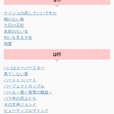
ナイショの恋していいですか
鳴かない鳥
七日の王妃
名前のない女
匂いを見る少女
熱愛
は行
パパはスーパースター
果てしない愛
ハートトゥハート
パーフェクトカップル
バベル～愛と復讐の螺旋～
バラ色の恋人たち
火の女神ジョンイ
ビューティフルマインド