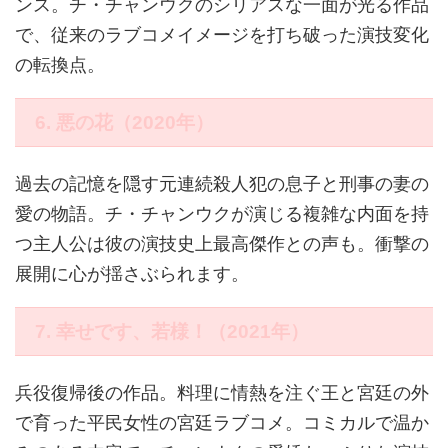
ンス。チ・チャンウクのシリアスな一面が光る作品
で、従来のラブコメイメージを打ち破った演技変化
の転換点。
6. 悪の花（2020年）
過去の記憶を隠す元連続殺人犯の息子と刑事の妻の
愛の物語。チ・チャンウクが演じる複雑な内面を持
つ主人公は彼の演技史上最高傑作との声も。衝撃の
展開に心が揺さぶられます。
7. 幸せです、若様！（2021年）
兵役復帰後の作品。料理に情熱を注ぐ王と宮廷の外
で育った平民女性の宮廷ラブコメ。コミカルで温か