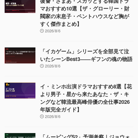
復讐・ざまあ・スカッとする韓国ドラ
マおすすめ10選【ザ・グローリー・財
閥家の末息子・ペントハウスなど胸が
すく傑作まとめ】
2026/8/6
「イカゲーム」シリーズを全部見て泣
いたシーンBest3——ギフンの魂の物語
2026/8/6
イ・ミンホ出演ドラマおすすめ8選【花
より男子・星から来たあなた・ザ・キ
ングなど韓流最高峰俳優の全仕事2026
年版完全ガイド】
2026/8/6
「ムービングS2」予測考察｜ジョウォ