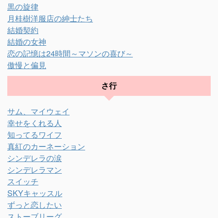
黒の旋律
月桂樹洋服店の紳士たち
結婚契約
結婚の女神
恋の記憶は24時間～マソンの喜び～
傲慢と偏見
さ行
サム、マイウェイ
幸せをくれる人
知ってるワイフ
真紅のカーネーション
シンデレラの涙
シンデレラマン
スイッチ
SKYキャッスル
ずっと恋したい
ストーブリーグ