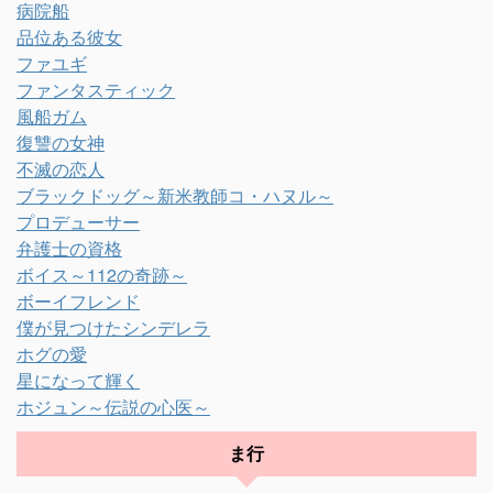
病院船
品位ある彼女
ファユギ
ファンタスティック
風船ガム
復讐の女神
不滅の恋人
ブラックドッグ～新米教師コ・ハヌル～
プロデューサー
弁護士の資格
ボイス～112の奇跡～
ボーイフレンド
僕が見つけたシンデレラ
ホグの愛
星になって輝く
ホジュン～伝説の心医～
ま行