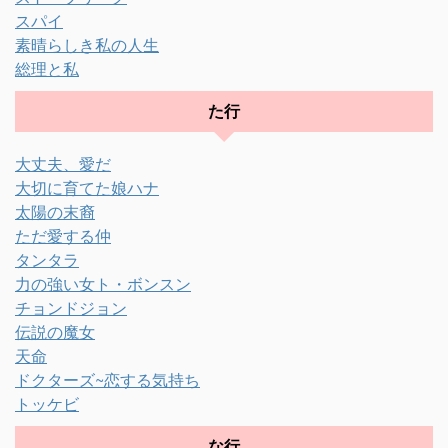
スパイ
素晴らしき私の人生
総理と私
た行
大丈夫、愛だ
大切に育てた娘ハナ
太陽の末裔
ただ愛する仲
タンタラ
力の強い女ト・ボンスン
チョンドジョン
伝説の魔女
天命
ドクターズ~恋する気持ち
トッケビ
な行