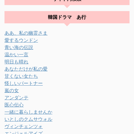
韓国ドラマ あ行
ああ、私の幽霊さま
愛するウンドン
青い海の伝説
温かい一言
明日も晴れ
あなただけが私の愛
甘くない女たち
怪しいパートナー
嵐の女
アンダンテ
医心伝心
一緒に暮らしませんか
いとしのクムサウォル
ヴィンチェンツォ
エンジェルアイズ