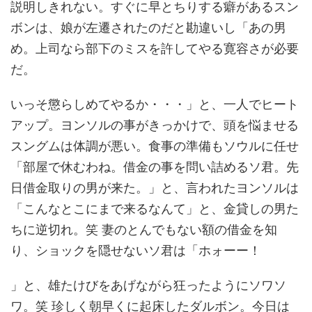
説明しきれない。すぐに早とちりする癖があるスン
ボンは、娘が左遷されたのだと勘違いし「あの男
め。上司なら部下のミスを許してやる寛容さが必要
だ。
いっそ懲らしめてやるか・・・」と、一人でヒート
アップ。ヨンソルの事がきっかけで、頭を悩ませる
スングムは体調が悪い。食事の準備もソウルに任せ
「部屋で休むわね。借金の事を問い詰めるソ君。先
日借金取りの男が来た。」と、言われたヨンソルは
「こんなとこにまで来るなんて」と、金貸しの男た
ちに逆切れ。笑 妻のとんでもない額の借金を知
り、ショックを隠せないソ君は「ホォーー！
」と、雄たけびをあげながら狂ったようにソワソ
ワ。笑 珍しく朝早くに起床したダルボン。今日は