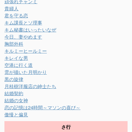
頑張れチャンミ
貴婦人
君を守る恋
キム課長とソ理事
キム秘書はいったいなぜ
今日、妻やめます
胸部外科
キルミーヒールミー
キレイな男
空港に行く道
雲が描いた月明かり
黒の旋律
月桂樹洋服店の紳士たち
結婚契約
結婚の女神
恋の記憶は24時間～マソンの喜び～
傲慢と偏見
さ行