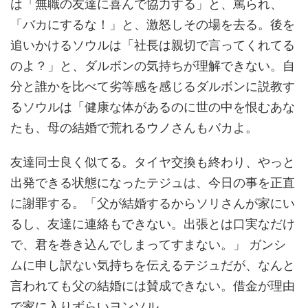
は「無職の友達に喜んで協力する」と、罵られ、
「バカにするな！」と、激怒しその場を去る。後を
追いかけるソウルは「社長は親切で言ってくれてる
のよ？」と、ダルボンの気持ちが理解できない。自
分と誰かを比べて劣等感を感じるダルボンに説教す
るソウルは「健康な体があるのに世の中を恨むあな
たも、母の結婚で荒れるウノさんもバカよ。
友達同士良く似てる。タイヤ交換も終わり、やっと
出発できる状態になったテジュは、今日の事を正直
に謝罪する。「父が結婚するからソリさんが家にい
るし、友達に連絡もできない。出張とは口実なだけ
で、君を巻き込んでしまってすまない。」 ガンシ
ムに申し訳ない気持ちを伝えるテジュだが、なんと
言われても父の結婚には賛成できない。借金が理由
で家に入りずらいヨンソル。