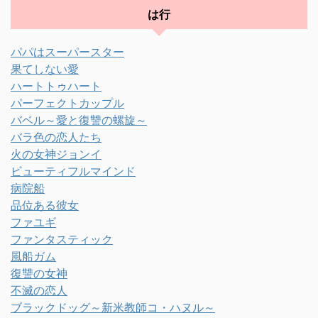
は行
パパはスーパースター
果てしない愛
ハートトゥハート
パーフェクトカップル
バベル～愛と復讐の螺旋～
バラ色の恋人たち
火の女神ジョンイ
ビューティフルマインド
病院船
品位ある彼女
ファユギ
ファンタスティック
風船ガム
復讐の女神
不滅の恋人
ブラックドッグ～新米教師コ・ハヌル～