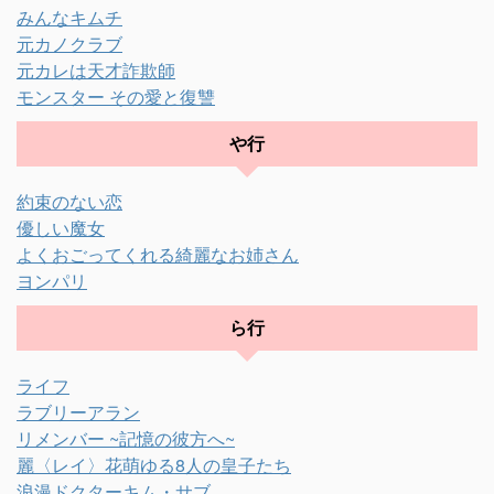
みんなキムチ
元カノクラブ
元カレは天才詐欺師
モンスター その愛と復讐
や行
約束のない恋
優しい魔女
よくおごってくれる綺麗なお姉さん
ヨンパリ
ら行
ライフ
ラブリーアラン
リメンバー ~記憶の彼方へ~
麗〈レイ〉花萌ゆる8人の皇子たち
浪漫ドクターキム・サブ