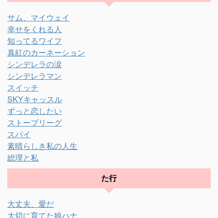
サム、マイウェイ
幸せをくれる人
知ってるワイフ
真紅のカーネーション
シンデレラの涙
シンデレラマン
スイッチ
SKYキャッスル
ずっと恋したい
ストーブリーグ
スパイ
素晴らしき私の人生
総理と私
た行
大丈夫、愛だ
大切に育てた娘ハナ