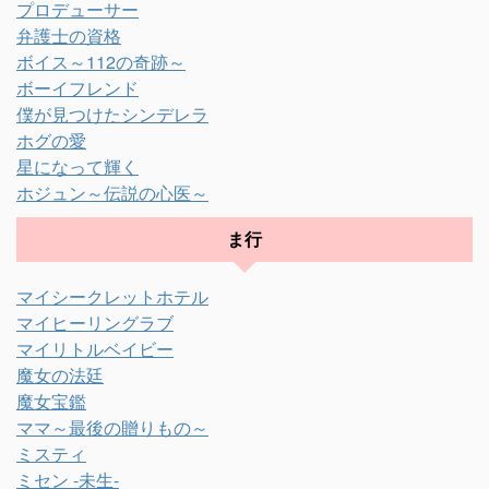
プロデューサー
弁護士の資格
ボイス～112の奇跡～
ボーイフレンド
僕が見つけたシンデレラ
ホグの愛
星になって輝く
ホジュン～伝説の心医～
ま行
マイシークレットホテル
マイヒーリングラブ
マイリトルベイビー
魔女の法廷
魔女宝鑑
ママ～最後の贈りもの～
ミスティ
ミセン -未生-