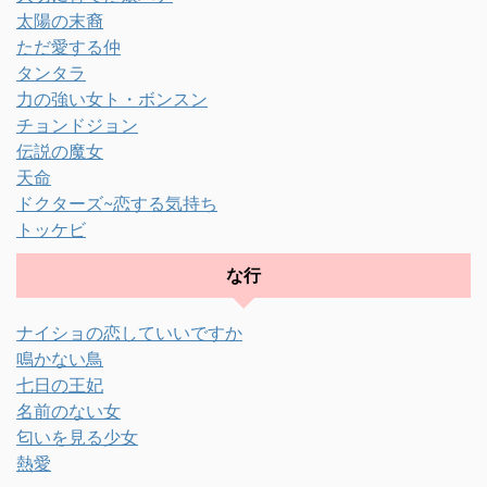
太陽の末裔
ただ愛する仲
タンタラ
力の強い女ト・ボンスン
チョンドジョン
伝説の魔女
天命
ドクターズ~恋する気持ち
トッケビ
な行
ナイショの恋していいですか
鳴かない鳥
七日の王妃
名前のない女
匂いを見る少女
熱愛