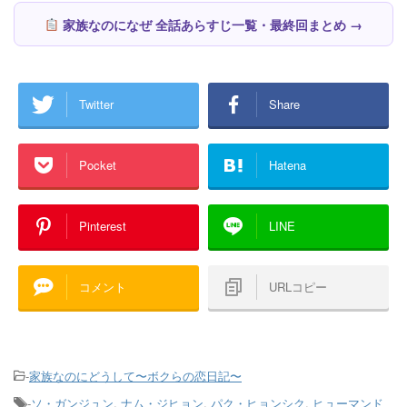
家族なのになぜ 全話あらすじ一覧・最終回まとめ →
Twitter
Share
Pocket
Hatena
Pinterest
LINE
コメント
URLコピー
-
家族なのにどうして〜ボクらの恋日記〜
-
ソ・ガンジュン
,
ナム・ジヒョン
,
パク・ヒョンシク
,
ヒューマンド