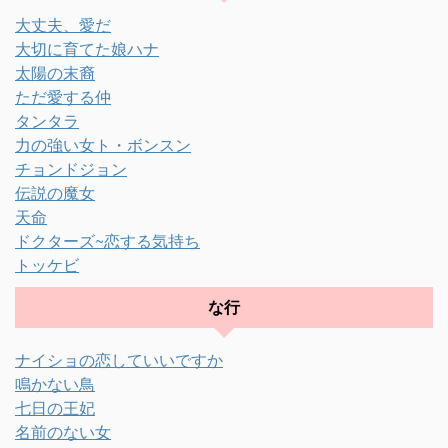
大丈夫、愛だ
大切に育てた娘ハナ
太陽の末裔
ただ愛する仲
タンタラ
力の強い女ト・ボンスン
チョンドジョン
伝説の魔女
天命
ドクターズ~恋する気持ち
トッケビ
な行
ナイショの恋していいですか
鳴かない鳥
七日の王妃
名前のない女