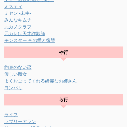
ミスティ
ミセン -未生-
みんなキムチ
元カノクラブ
元カレは天才詐欺師
モンスター その愛と復讐
や行
約束のない恋
優しい魔女
よくおごってくれる綺麗なお姉さん
ヨンパリ
ら行
ライフ
ラブリーアラン