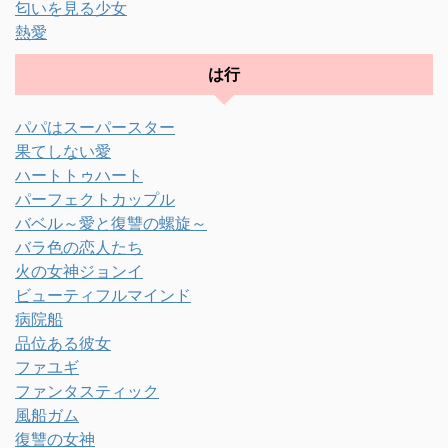
匂いを見る少女
熱愛
は行
パパはスーパースター
果てしない愛
ハートトゥハート
パーフェクトカップル
バベル～愛と復讐の螺旋～
バラ色の恋人たち
火の女神ジョンイ
ビューティフルマインド
病院船
品位ある彼女
ファユギ
ファンタスティック
風船ガム
復讐の女神