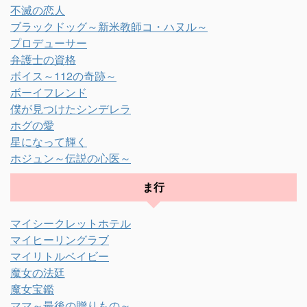
不滅の恋人
ブラックドッグ～新米教師コ・ハヌル～
プロデューサー
弁護士の資格
ボイス～112の奇跡～
ボーイフレンド
僕が見つけたシンデレラ
ホグの愛
星になって輝く
ホジュン～伝説の心医～
ま行
マイシークレットホテル
マイヒーリングラブ
マイリトルベイビー
魔女の法廷
魔女宝鑑
ママ～最後の贈りもの～