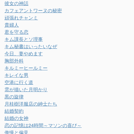
彼女の神話
カフェアントワーヌの秘密
頑張れチャンミ
貴婦人
君を守る恋
キム課長とソ理事
キム秘書はいったいなぜ
今日、妻やめます
胸部外科
キルミーヒールミー
キレイな男
空港に行く道
雲が描いた月明かり
黒の旋律
月桂樹洋服店の紳士たち
結婚契約
結婚の女神
恋の記憶は24時間～マソンの喜び～
傲慢と偏見