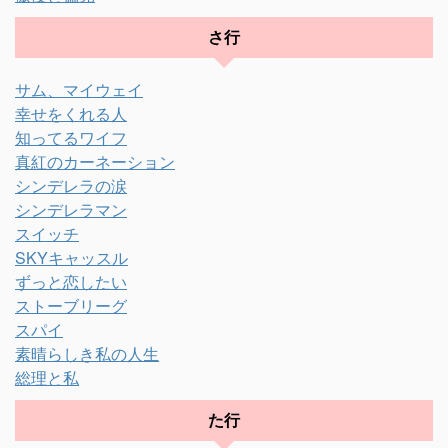
さ行
サム、マイウェイ
幸せをくれる人
知ってるワイフ
真紅のカーネーション
シンデレラの涙
シンデレラマン
スイッチ
SKYキャッスル
ずっと恋したい
ストーブリーグ
スパイ
素晴らしき私の人生
総理と私
た行