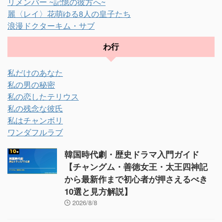
リメンバー ~記憶の彼方へ~
麗〈レイ〉花萌ゆる8人の皇子たち
浪漫ドクターキム・サブ
わ行
私だけのあなた
私の男の秘密
私の恋したテリウス
私の残念な彼氏
私はチャンボリ
ワンダフルラブ
韓国時代劇・歴史ドラマ入門ガイド
【チャングム・善徳女王・太王四神記
から最新作まで初心者が押さえるべき
10選と見方解説】
2026/8/8