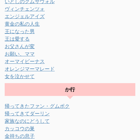
いとしのクムサウォル
ヴィンチェンツォ
エンジェルアイズ
黄金の私の人生
王になった男
王は愛する
お父さんが変
お願い、ママ
オーマイビーナス
オレンジマーマレード
女を泣かせて
か行
帰ってきたファン・グムボク
帰ってきてダーリン
家族なのにどうして
カッコウの巣
金持ちの息子