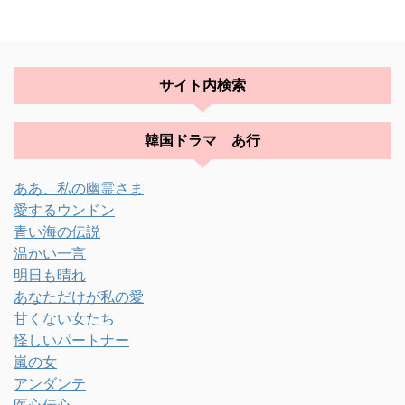
サイト内検索
韓国ドラマ あ行
ああ、私の幽霊さま
愛するウンドン
青い海の伝説
温かい一言
明日も晴れ
あなただけが私の愛
甘くない女たち
怪しいパートナー
嵐の女
アンダンテ
医心伝心