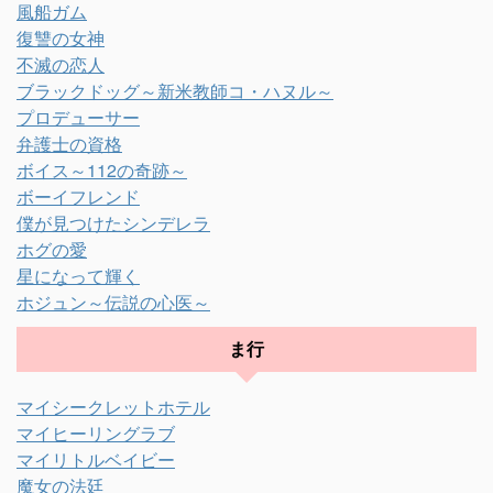
風船ガム
復讐の女神
不滅の恋人
ブラックドッグ～新米教師コ・ハヌル～
プロデューサー
弁護士の資格
ボイス～112の奇跡～
ボーイフレンド
僕が見つけたシンデレラ
ホグの愛
星になって輝く
ホジュン～伝説の心医～
ま行
マイシークレットホテル
マイヒーリングラブ
マイリトルベイビー
魔女の法廷