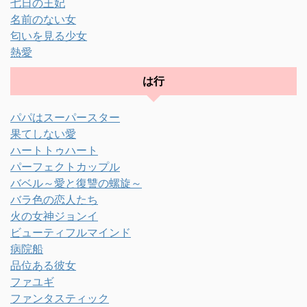
七日の王妃
名前のない女
匂いを見る少女
熱愛
は行
パパはスーパースター
果てしない愛
ハートトゥハート
パーフェクトカップル
バベル～愛と復讐の螺旋～
バラ色の恋人たち
火の女神ジョンイ
ビューティフルマインド
病院船
品位ある彼女
ファユギ
ファンタスティック