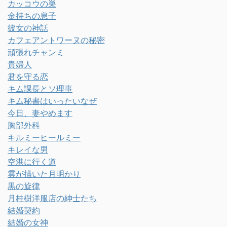
カッコウの巣
金持ちの息子
彼女の神話
カフェアントワーヌの秘密
頑張れチャンミ
貴婦人
君を守る恋
キム課長とソ理事
キム秘書はいったいなぜ
今日、妻やめます
胸部外科
キルミーヒールミー
キレイな男
空港に行く道
雲が描いた月明かり
黒の旋律
月桂樹洋服店の紳士たち
結婚契約
結婚の女神