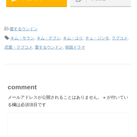
-
愛するウンドン
-
キム・サラン
,
キム・テフン
,
キム・ユリ
,
チュ・ジンモ
,
ラブコメ
,
恋愛・ラブコメ
,
愛するウンドン
,
韓国ドラマ
comment
メールアドレスが公開されることはありません。
※
が付いてい
る欄は必須項目です