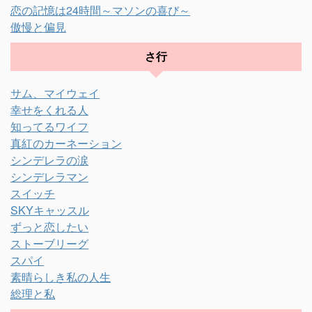
恋の記憶は24時間～マソンの喜び～
傲慢と偏見
さ行
サム、マイウェイ
幸せをくれる人
知ってるワイフ
真紅のカーネーション
シンデレラの涙
シンデレラマン
スイッチ
SKYキャッスル
ずっと恋したい
ストーブリーグ
スパイ
素晴らしき私の人生
総理と私