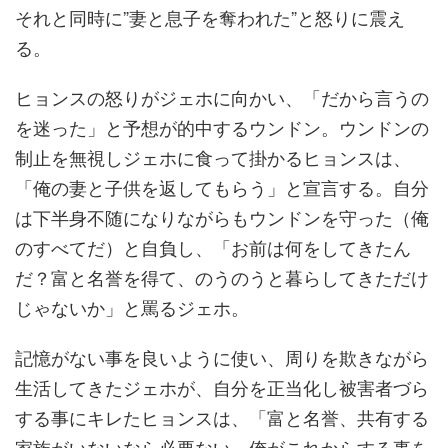
それと同時に”妻と息子を奪われた”と怒りに震え
る。
ヒョンスの怒りがジェホに向かい、「だから言うの
を迷った」と予想が的中するウンドン。ウンドンの
制止を無視しジェホに食って掛かるヒョンスは、
「俺の妻と子供を返してもらう」と宣言する。自分
は下半身不随になりながらもウンドンを守った（俺
のすべてだ）と自負し、「お前は何をしてきたん
だ？富と名誉を得て、のうのうと暮らしてきただけ
じゃないか」と罵るジェホ。
記憶がない事を良いように使い、周りを欺きながら
生活してきたジェホが、自分を正当化し被害者づら
する事にキレたヒョンスは、「富と名誉、共有する
家族がいないなら必要ない。俺がこれからする事を