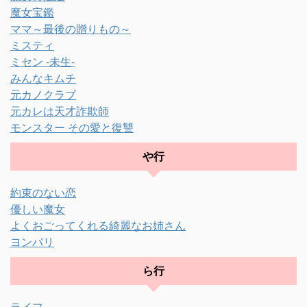
魔女宝鑑
ママ～最後の贈りもの～
ミスティ
ミセン -未生-
みんなキムチ
元カノクラブ
元カレは天才詐欺師
モンスター その愛と復讐
や行
約束のない恋
優しい魔女
よくおごってくれる綺麗なお姉さん
ヨンパリ
ら行
ライフ