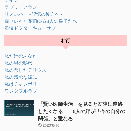
ラブリーアラン
リメンバー ~記憶の彼方へ~
麗〈レイ〉花萌ゆる8人の皇子たち
浪漫ドクターキム・サブ
わ行
私だけのあなた
私の男の秘密
私の恋したテリウス
私の残念な彼氏
私はチャンボリ
ワンダフルラブ
「賢い医師生活」を見ると友達に連絡
したくなる——5人の絆が「今の自分の
関係」と重なる
2026/8/10