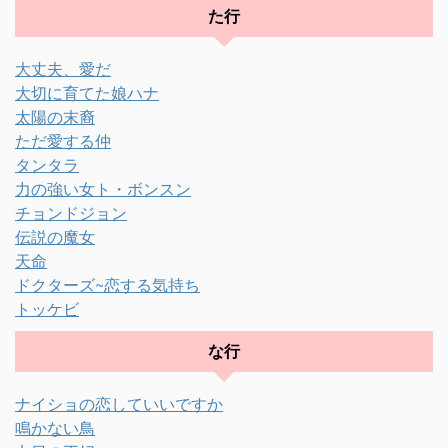
た行
大丈夫、愛だ
大切に育てた娘ハナ
太陽の末裔
ただ愛する仲
タンタラ
力の強い女ト・ボンスン
チョンドジョン
伝説の魔女
天命
ドクターズ~恋する気持ち
トッケビ
な行
ナイショの恋していいですか
鳴かない鳥