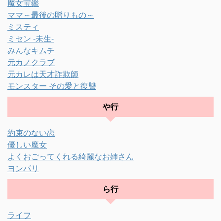
魔女宝鑑
ママ～最後の贈りもの～
ミスティ
ミセン -未生-
みんなキムチ
元カノクラブ
元カレは天才詐欺師
モンスター その愛と復讐
や行
約束のない恋
優しい魔女
よくおごってくれる綺麗なお姉さん
ヨンパリ
ら行
ライフ