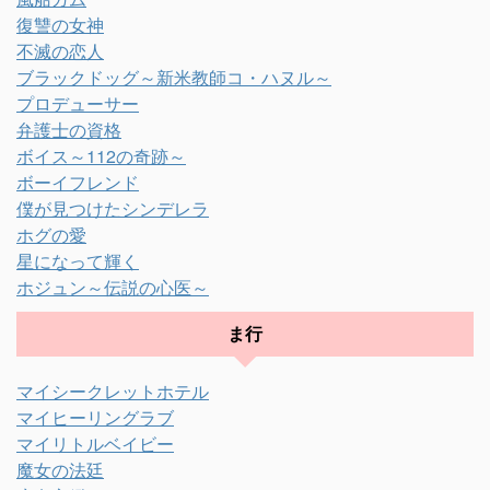
復讐の女神
不滅の恋人
ブラックドッグ～新米教師コ・ハヌル～
プロデューサー
弁護士の資格
ボイス～112の奇跡～
ボーイフレンド
僕が見つけたシンデレラ
ホグの愛
星になって輝く
ホジュン～伝説の心医～
ま行
マイシークレットホテル
マイヒーリングラブ
マイリトルベイビー
魔女の法廷