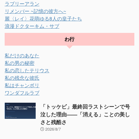
ラブリーアラン
リメンバー ~記憶の彼方へ~
麗〈レイ〉花萌ゆる8人の皇子たち
浪漫ドクターキム・サブ
わ行
私だけのあなた
私の男の秘密
私の恋したテリウス
私の残念な彼氏
私はチャンボリ
ワンダフルラブ
「トッケビ」最終回ラストシーンで号
泣した理由——「消える」ことの美し
さと残酷さ
2026/8/7