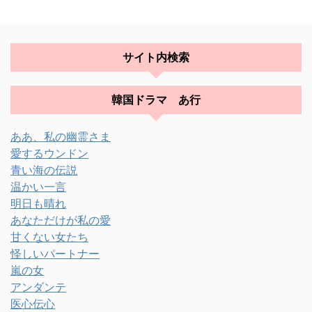
サイト内検索
韓国ドラマ あ行
ああ、私の幽霊さま
愛するウンドン
青い海の伝説
温かい一言
明日も晴れ
あなただけが私の愛
甘くない女たち
怪しいパートナー
嵐の女
アンダンテ
医心伝心