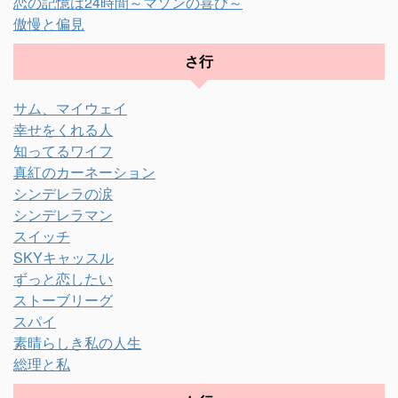
恋の記憶は24時間～マソンの喜び～
傲慢と偏見
さ行
サム、マイウェイ
幸せをくれる人
知ってるワイフ
真紅のカーネーション
シンデレラの涙
シンデレラマン
スイッチ
SKYキャッスル
ずっと恋したい
ストーブリーグ
スパイ
素晴らしき私の人生
総理と私