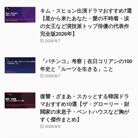
キム・スヒョン出演ドラマおすすめ7選
【星から来たあなた・愛の不時着・涙
の女王など演技派トップ俳優の代表作
完全版2026年】
2026/8/7
「パチンコ」考察｜在日コリアンの100
年史と「ルーツを生きる」こと
2026/8/7
復讐・ざまあ・スカッとする韓国ドラ
マおすすめ10選【ザ・グローリー・財
閥家の末息子・ペントハウスなど胸が
すく傑作まとめ】
2026/8/6