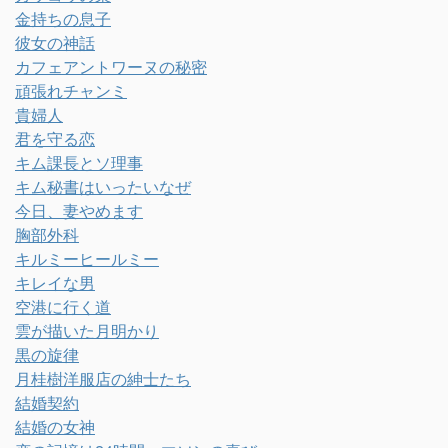
金持ちの息子
彼女の神話
カフェアントワーヌの秘密
頑張れチャンミ
貴婦人
君を守る恋
キム課長とソ理事
キム秘書はいったいなぜ
今日、妻やめます
胸部外科
キルミーヒールミー
キレイな男
空港に行く道
雲が描いた月明かり
黒の旋律
月桂樹洋服店の紳士たち
結婚契約
結婚の女神