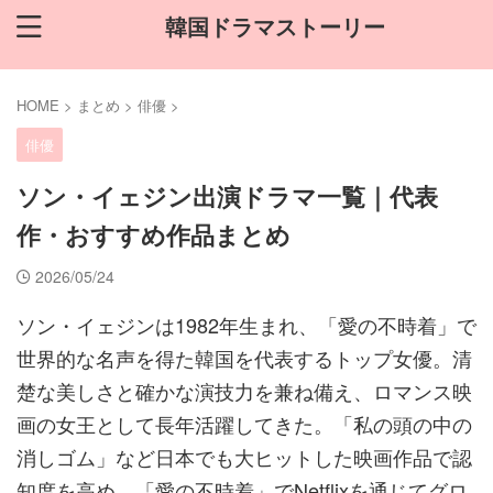
韓国ドラマストーリー
HOME
>
まとめ
>
俳優
>
俳優
ソン・イェジン出演ドラマ一覧｜代表
作・おすすめ作品まとめ
2026/05/24
ソン・イェジンは1982年生まれ、「愛の不時着」で
世界的な名声を得た韓国を代表するトップ女優。清
楚な美しさと確かな演技力を兼ね備え、ロマンス映
画の女王として長年活躍してきた。「私の頭の中の
消しゴム」など日本でも大ヒットした映画作品で認
知度を高め、「愛の不時着」でNetflixを通じてグロ