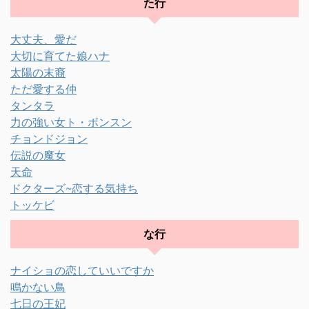
た行
大丈夫、愛だ
大切に育てた娘ハナ
太陽の末裔
ただ愛する仲
タンタラ
力の強い女ト・ボンスン
チョンドジョン
伝説の魔女
天命
ドクターズ~恋する気持ち
トッケビ
な行
ナイショの恋していいですか
鳴かない鳥
七日の王妃