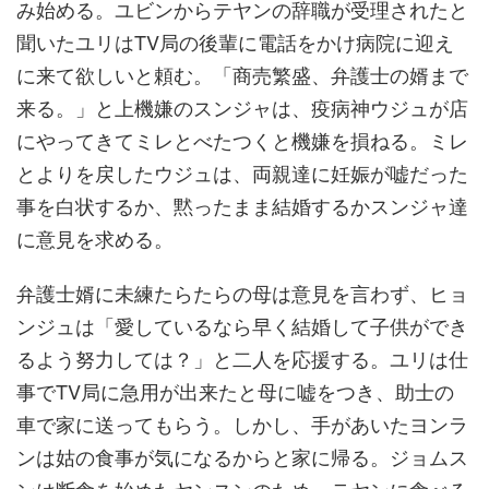
み始める。ユビンからテヤンの辞職が受理されたと
聞いたユリはTV局の後輩に電話をかけ病院に迎え
に来て欲しいと頼む。「商売繁盛、弁護士の婿まで
来る。」と上機嫌のスンジャは、疫病神ウジュが店
にやってきてミレとべたつくと機嫌を損ねる。ミレ
とよりを戻したウジュは、両親達に妊娠が嘘だった
事を白状するか、黙ったまま結婚するかスンジャ達
に意見を求める。
弁護士婿に未練たらたらの母は意見を言わず、ヒョ
ンジュは「愛しているなら早く結婚して子供ができ
るよう努力しては？」と二人を応援する。ユリは仕
事でTV局に急用が出来たと母に嘘をつき、助士の
車で家に送ってもらう。しかし、手があいたヨンラ
ンは姑の食事が気になるからと家に帰る。ジョムス