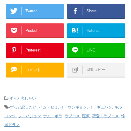
Twitter
Share
Pocket
Hatena
Pinterest
LINE
コメント
URLコピー
-
ずっと恋したい
-
ずっと恋したい
,
イム・セミ
,
イ・ウンギョン
,
イ・ギュハン
,
キル・
ヨンウ
,
ソ・ハジュン
,
ナム・ボラ
,
ラブコメ
,
医療
,
恋愛・ラブコメ
,
韓
国ドラマ