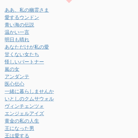
ああ、私の幽霊さま
愛するウンドン
青い海の伝説
温かい一言
明日も晴れ
あなただけが私の愛
甘くない女たち
怪しいパートナー
嵐の女
アンダンテ
医心伝心
一緒に暮らしませんか
いとしのクムサウォル
ヴィンチェンツォ
エンジェルアイズ
黄金の私の人生
王になった男
王は愛する