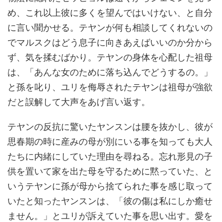
め、これ以上彼に多くを望んではいけない、と自分
に言い聞かせる。テヤンが何も相談してくれないの
でマルスクはどう息子に向きあえばいいのか分から
ず、気を揉むばかり。テヤンの身体を心配した祖母
は、「あんな女のために落ち込んでどうするの。」
と孫を叱り、ユリを侮辱されたテヤンは祖母が強欲
だと誤解して大声をあげ言い返す。
テヤンの反抗に驚いたヤンスンは腰を抜かし、彼が
思春期の時に産みの母が別にいる事を知っても大人
たちに内緒にしていた理由を尋ねる。忘れ形見の子
供を置いて家を出た母を守るために黙っていた、と
いうテヤンに孫が母から捨てられた事を感じ取って
いたと知ったヤンスンは、「彼の傷は私にしか癒せ
ません。」とユリが訴えていた事を思い出す。愛を