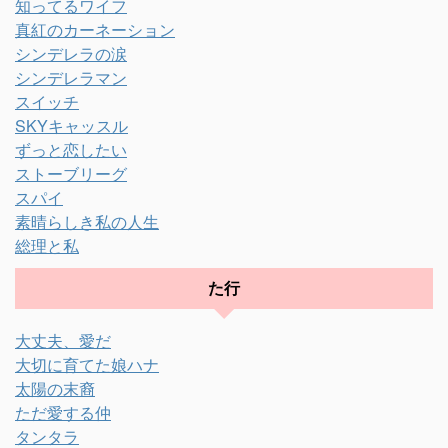
知ってるワイフ
真紅のカーネーション
シンデレラの涙
シンデレラマン
スイッチ
SKYキャッスル
ずっと恋したい
ストーブリーグ
スパイ
素晴らしき私の人生
総理と私
た行
大丈夫、愛だ
大切に育てた娘ハナ
太陽の末裔
ただ愛する仲
タンタラ