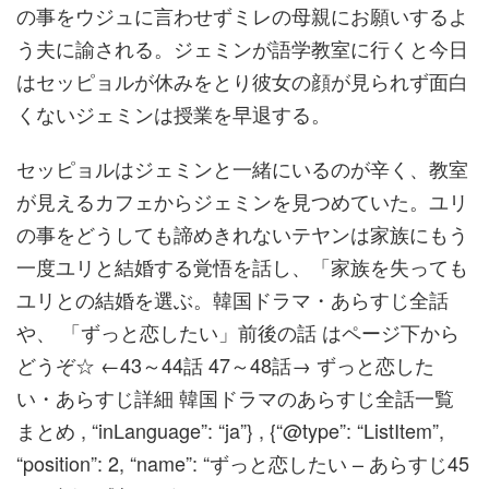
の事をウジュに言わせずミレの母親にお願いするよ
う夫に諭される。ジェミンが語学教室に行くと今日
はセッピョルが休みをとり彼女の顔が見られず面白
くないジェミンは授業を早退する。
セッピョルはジェミンと一緒にいるのが辛く、教室
が見えるカフェからジェミンを見つめていた。ユリ
の事をどうしても諦めきれないテヤンは家族にもう
一度ユリと結婚する覚悟を話し、「家族を失っても
ユリとの結婚を選ぶ。韓国ドラマ・あらすじ全話
や、 「ずっと恋したい」前後の話 はページ下から
どうぞ☆ ←43～44話 47～48話→ ずっと恋した
い・あらすじ詳細 韓国ドラマのあらすじ全話一覧
まとめ , “inLanguage”: “ja”} , {“@type”: “ListItem”,
“position”: 2, “name”: “ずっと恋したい – あらすじ45