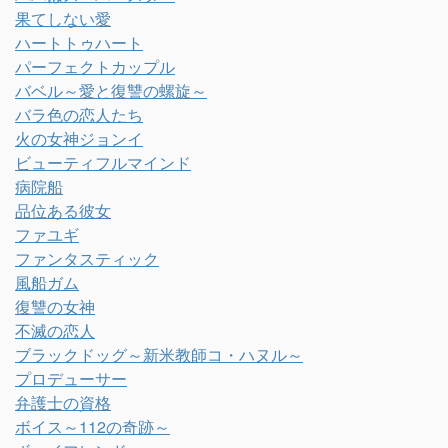
果てしない愛
ハートトゥハート
パーフェクトカップル
バベル～愛と復讐の螺旋～
バラ色の恋人たち
火の女神ジョンイ
ビューティフルマインド
病院船
品位ある彼女
ファユギ
ファンタスティック
風船ガム
復讐の女神
不滅の恋人
ブラックドッグ～新米教師コ・ハヌル～
プロデューサー
弁護士の資格
ボイス～112の奇跡～