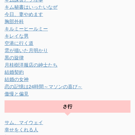
キム秘書はいったいなぜ
今日、妻やめます
胸部外科
キルミーヒールミー
キレイな男
空港に行く道
雲が描いた月明かり
黒の旋律
月桂樹洋服店の紳士たち
結婚契約
結婚の女神
恋の記憶は24時間～マソンの喜び～
傲慢と偏見
さ行
サム、マイウェイ
幸せをくれる人