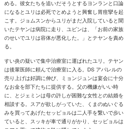
める。彼女たちを追いだそうとするヨンランと口論
になるとユリは必死でとめようと興奮し胃痙攣を起
こす。ジョムスンからユリがまだ入院していると聞
いたテヤンは病院に走り、ユビンは、「お前の家族
のせいでユリは容体が悪化した。」とテヤンを責め
る。
すい炎の疑いで集中治療室に運ばれたユリ。テヤン
は後輩医師に頼んで治療室に入る。DS アパレルの
売り上げは好調に伸び、ミョンジュンは宴会に十分
なお金を部下たちに提供する。父の機嫌がいい時
に、とジェミンは母の許しが困難な女性との結婚を
相談する。スアが欲しがっていた、くまのぬいぐる
みを買ってあげたセッピョルは二人手を繋いで歩い
ていると、スッキが車で通りがかり、セッピョルは