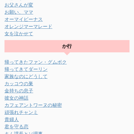
お父さんが変
お願い、ママ
オーマイビーナス
オレンジマーマレード
女を泣かせて
か行
帰ってきたファン・グムボク
帰ってきてダーリン
家族なのにどうして
カッコウの巣
金持ちの息子
彼女の神話
カフェアントワーヌの秘密
頑張れチャンミ
貴婦人
君を守る恋
キム課長とソ理事