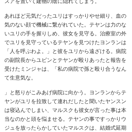
スアを置いて建物の陰に隠れてしまう。
あれほど元気だったユリはすっかりやせ細り、血の
気のない顔で機械に繋がれていた。テヤンは力のな
いユリの手を握りしめ、彼女を見守る。治療室の外
でユリを見守っているテヤンを見つけたヨンランは
「人を呼ぶわよ。」と彼をユリから遠ざける。病院
の副院長からユビンとテヤンが殴りあったと報告を
受けたミンジャは、「私の病院で孫と殴り合うなん
て生意気な。
」と怒りがこみあげ病院に向かう。ヨンランからテ
ヤンがユリを拉致して連れだしたと聞いたヤンスン
は寝込んでしまい、マルスクも彼女が言った事は本
当なのかと頭を悩ませる。テヤンの事ですっかりウ
ジュを放ったらかしていたマルスクは、結婚式延期