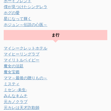
ボーイフレンド
僕が見つけたシンデレラ
ホグの愛
星になって輝く
ホジュン～伝説の心医～
ま行
マイシークレットホテル
マイヒーリングラブ
マイリトルベイビー
魔女の法廷
魔女宝鑑
ママ～最後の贈りもの～
ミスティ
ミセン -未生-
みんなキムチ
元カノクラブ
元カレは天才詐欺師