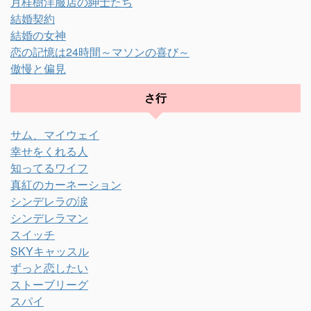
月桂樹洋服店の紳士たち
結婚契約
結婚の女神
恋の記憶は24時間～マソンの喜び～
傲慢と偏見
さ行
サム、マイウェイ
幸せをくれる人
知ってるワイフ
真紅のカーネーション
シンデレラの涙
シンデレラマン
スイッチ
SKYキャッスル
ずっと恋したい
ストーブリーグ
スパイ