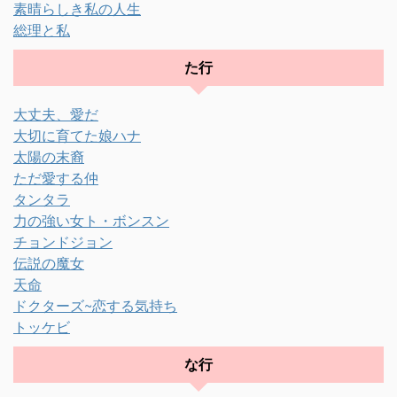
素晴らしき私の人生
総理と私
た行
大丈夫、愛だ
大切に育てた娘ハナ
太陽の末裔
ただ愛する仲
タンタラ
力の強い女ト・ボンスン
チョンドジョン
伝説の魔女
天命
ドクターズ~恋する気持ち
トッケビ
な行