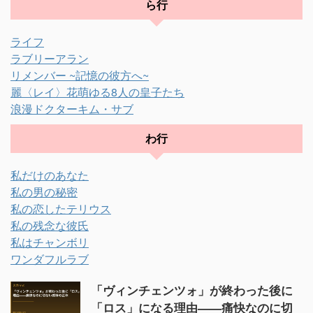
ら行
ライフ
ラブリーアラン
リメンバー ~記憶の彼方へ~
麗〈レイ〉花萌ゆる8人の皇子たち
浪漫ドクターキム・サブ
わ行
私だけのあなた
私の男の秘密
私の恋したテリウス
私の残念な彼氏
私はチャンボリ
ワンダフルラブ
「ヴィンチェンツォ」が終わった後に
「ロス」になる理由——痛快なのに切