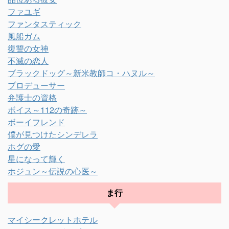
ファユギ
ファンタスティック
風船ガム
復讐の女神
不滅の恋人
ブラックドッグ～新米教師コ・ハヌル～
プロデューサー
弁護士の資格
ボイス～112の奇跡～
ボーイフレンド
僕が見つけたシンデレラ
ホグの愛
星になって輝く
ホジュン～伝説の心医～
ま行
マイシークレットホテル