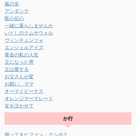
嵐の女
アンダンテ
医心伝心
一緒に暮らしませんか
いとしのクムサウォル
ヴィンチェンツォ
エンジェルアイズ
黄金の私の人生
王になった男
王は愛する
お父さんが変
お願い、ママ
オーマイビーナス
オレンジマーマレード
女を泣かせて
か行
帰ってきたファン・グムボク