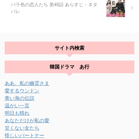
バラ色の恋人たち 第45話 あらすじ・ネタ
バレ
サイト内検索
韓国ドラマ あ行
ああ、私の幽霊さま
愛するウンドン
青い海の伝説
温かい一言
明日も晴れ
あなただけが私の愛
甘くない女たち
怪しいパートナー