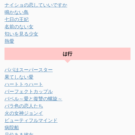
ナイショの恋していいですか
鳴かない鳥
七日の王妃
名前のない女
匂いを見る少女
熱愛
は行
パパはスーパースター
果てしない愛
ハートトゥハート
パーフェクトカップル
バベル～愛と復讐の螺旋～
バラ色の恋人たち
火の女神ジョンイ
ビューティフルマインド
病院船
品位ある彼女