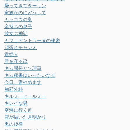
帰ってきてダーリン
家族なのにどうして
カッコウの巣
金持ちの息子
彼女の神話
カフェアントワーヌの秘密
頑張れチャンミ
貴婦人
君を守る恋
キム課長とソ理事
キム秘書はいったいなぜ
今日、妻やめます
胸部外科
キルミーヒールミー
キレイな男
空港に行く道
雲が描いた月明かり
黒の旋律