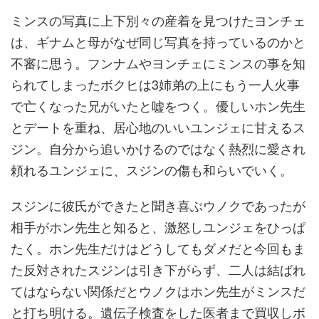
ミンスの写真に上下別々の産着を見つけたヨンチェ
は、ギナムと母がなぜ同じ写真を持っているのかと
不審に思う。フンナムやヨンチェにミンスの事を知
られてしまったボクヒは3姉弟の上にもう一人火事
で亡くなった兄がいたと嘘をつく。優しいホン先生
とデートを重ね、居心地のいいユンジェに甘えるス
ジン。自分から追いかけるのではなく熱烈に愛され
頼れるユンジェに、スジンの傷も和らいでいく。
スジンに彼氏ができたと聞き喜ぶウノクであったが
相手がホン先生と知ると、激怒しユンジェをひっぱ
たく。ホン先生だけはどうしてもダメだと今回もま
た反対されたスジンは引き下がらず、二人は結ばれ
てはならない関係だとウノクはホン先生がミンスだ
と打ち明ける。遺伝子検査をした医者まで買収しボ