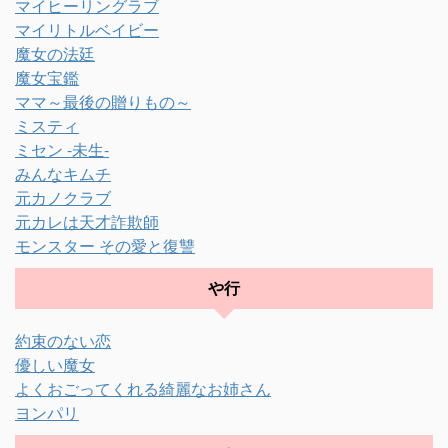
マイヒーリングラブ
マイリトルベイビー
魔女の法廷
魔女宝鑑
ママ～最後の贈りもの～
ミスティ
ミセン -未生-
みんなキムチ
元カノクラブ
元カレは天才詐欺師
モンスター その愛と復讐
や行
約束のない恋
優しい魔女
よくおごってくれる綺麗なお姉さん
ヨンパリ