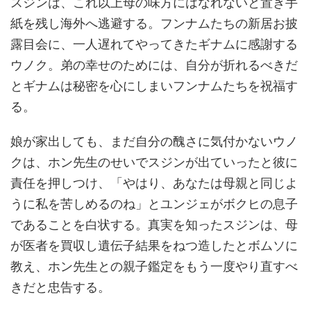
スジンは、これ以上母の味方にはなれないと置き手
紙を残し海外へ逃避する。フンナムたちの新居お披
露目会に、一人遅れてやってきたギナムに感謝する
ウノク。弟の幸せのためには、自分が折れるべきだ
とギナムは秘密を心にしまいフンナムたちを祝福す
る。
娘が家出しても、まだ自分の醜さに気付かないウノ
クは、ホン先生のせいでスジンが出ていったと彼に
責任を押しつけ、「やはり、あなたは母親と同じよ
うに私を苦しめるのね」とユンジェがボクヒの息子
であることを白状する。真実を知ったスジンは、母
が医者を買収し遺伝子結果をねつ造したとボムソに
教え、ホン先生との親子鑑定をもう一度やり直すべ
きだと忠告する。