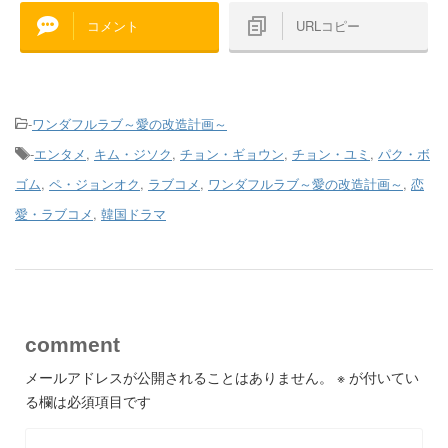
コメント
URLコピー
-
ワンダフルラブ～愛の改造計画～
-
エンタメ
,
キム・ジソク
,
チョン・ギョウン
,
チョン・ユミ
,
パク・ボ
ゴム
,
ペ・ジョンオク
,
ラブコメ
,
ワンダフルラブ～愛の改造計画～
,
恋
愛・ラブコメ
,
韓国ドラマ
comment
メールアドレスが公開されることはありません。
※
が付いてい
る欄は必須項目です