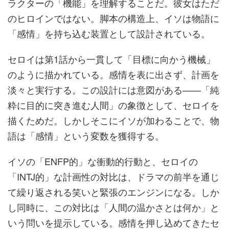
ラクターの「機能」を理解することだ。彼女はただ
のヒロインではない。脚本の構造上、イソは物語に
「感情」を持ち込む装置として設計されている。
セロイは第1話から一貫して「目標に向かう機械」
のように描かれている。感情を表に出さず、計画を
淡々と実行する。この設計には意図がある——「純
粋に目的に突き進む人間」の象徴として、セロイを
描くためだ。しかしそこにイソが加わることで、物
語は「感情」という変数を獲得する。
イソの「ENFP的」な衝動的行動と、セロイの
「INTJ的」な計画性の対比は、ドラマの前半を通じ
て繰り返される笑いと緊張のエンジンになる。しか
し同時に、この対比は「人間の温かさとは何か」と
いう問いを提示している。感情を押し込めてきたセ