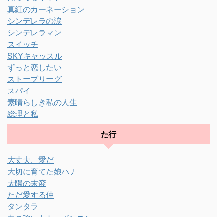
真紅のカーネーション
シンデレラの涙
シンデレラマン
スイッチ
SKYキャッスル
ずっと恋したい
ストーブリーグ
スパイ
素晴らしき私の人生
総理と私
た行
大丈夫、愛だ
大切に育てた娘ハナ
太陽の末裔
ただ愛する仲
タンタラ