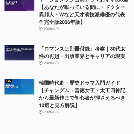
【あなたが眠っている間に・ドクター
異邦人・Wなど天才演技派俳優の代表
作完全版2026年版】
2026/8/9
「ロマンスは別冊付録」考察｜30代女
性の再起・出版業界とキャリアの現実
2026/8/9
韓国時代劇・歴史ドラマ入門ガイド
【チャングム・善徳女王・太王四神記
から最新作まで初心者が押さえるべき
10選と見方解説】
2026/8/8