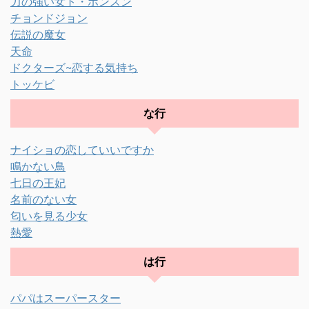
力の強い女ト・ボンスン
チョンドジョン
伝説の魔女
天命
ドクターズ~恋する気持ち
トッケビ
な行
ナイショの恋していいですか
鳴かない鳥
七日の王妃
名前のない女
匂いを見る少女
熱愛
は行
パパはスーパースター