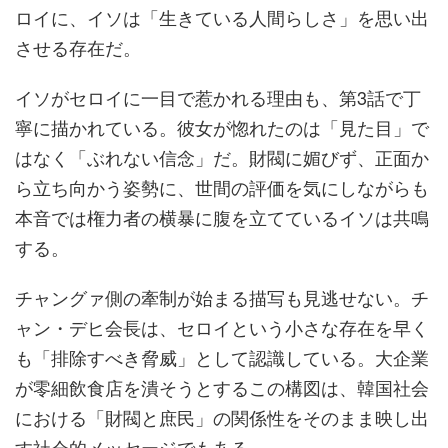
ロイに、イソは「生きている人間らしさ」を思い出
させる存在だ。
イソがセロイに一目で惹かれる理由も、第3話で丁
寧に描かれている。彼女が惚れたのは「見た目」で
はなく「ぶれない信念」だ。財閥に媚びず、正面か
ら立ち向かう姿勢に、世間の評価を気にしながらも
本音では権力者の横暴に腹を立てているイソは共鳴
する。
チャングァ側の牽制が始まる描写も見逃せない。チ
ャン・デヒ会長は、セロイという小さな存在を早く
も「排除すべき脅威」として認識している。大企業
が零細飲食店を潰そうとするこの構図は、韓国社会
における「財閥と庶民」の関係性をそのまま映し出
す社会的メッセージでもある。