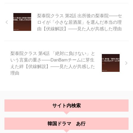
梨泰院クラス 第2話 出所後の梨泰院——セ
ロイが「小さな居酒屋」を選んだ本当の理
由【伏線解説】——見た人が共感した理由
梨泰院クラス 第4話 「絶対に負けない」と
いう言葉の重さ——DanBamチームに芽生
えた絆【伏線解説】——見た人が共感した
理由
サイト内検索
韓国ドラマ あ行