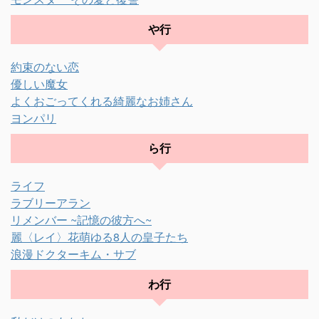
や行
約束のない恋
優しい魔女
よくおごってくれる綺麗なお姉さん
ヨンパリ
ら行
ライフ
ラブリーアラン
リメンバー ~記憶の彼方へ~
麗〈レイ〉花萌ゆる8人の皇子たち
浪漫ドクターキム・サブ
わ行