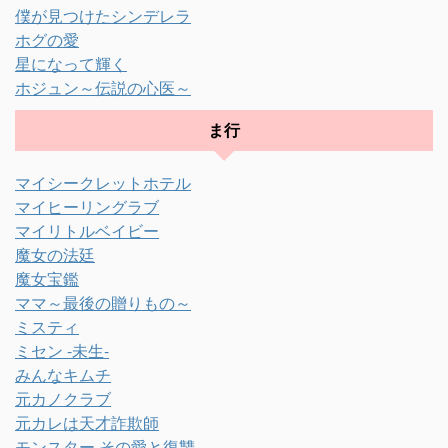
僕が見つけたシンデレラ
ホグの愛
星になって輝く
ホジュン～伝説の心医～
ま行
マイシークレットホテル
マイヒーリングラブ
マイリトルベイビー
魔女の法廷
魔女宝鑑
ママ～最後の贈りもの～
ミスティ
ミセン -未生-
みんなキムチ
元カノクラブ
元カレは天才詐欺師
モンスター その愛と復讐