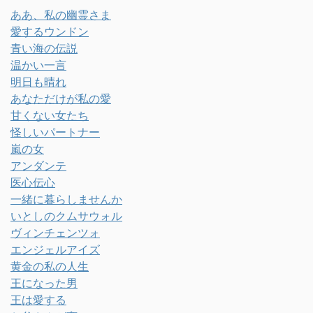
ああ、私の幽霊さま
愛するウンドン
青い海の伝説
温かい一言
明日も晴れ
あなただけが私の愛
甘くない女たち
怪しいパートナー
嵐の女
アンダンテ
医心伝心
一緒に暮らしませんか
いとしのクムサウォル
ヴィンチェンツォ
エンジェルアイズ
黄金の私の人生
王になった男
王は愛する