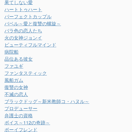
果てしない愛
ハートトゥハート
パーフェクトカップル
バベル～愛と復讐の螺旋～
バラ色の恋人たち
火の女神ジョンイ
ビューティフルマインド
病院船
品位ある彼女
ファユギ
ファンタスティック
風船ガム
復讐の女神
不滅の恋人
ブラックドッグ～新米教師コ・ハヌル～
プロデューサー
弁護士の資格
ボイス～112の奇跡～
ボーイフレンド