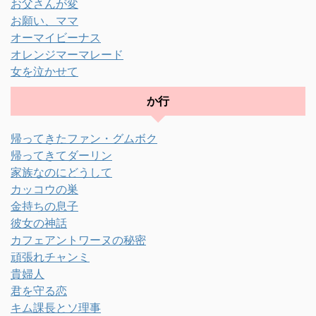
お父さんが変
お願い、ママ
オーマイビーナス
オレンジマーマレード
女を泣かせて
か行
帰ってきたファン・グムボク
帰ってきてダーリン
家族なのにどうして
カッコウの巣
金持ちの息子
彼女の神話
カフェアントワーヌの秘密
頑張れチャンミ
貴婦人
君を守る恋
キム課長とソ理事