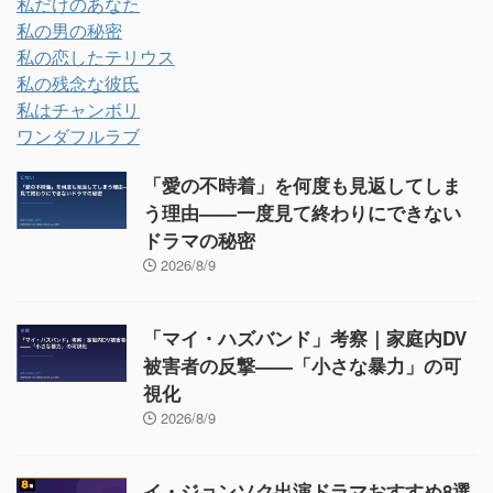
私だけのあなた
私の男の秘密
私の恋したテリウス
私の残念な彼氏
私はチャンボリ
ワンダフルラブ
「愛の不時着」を何度も見返してしま
う理由——一度見て終わりにできない
ドラマの秘密
2026/8/9
「マイ・ハズバンド」考察｜家庭内DV
被害者の反撃——「小さな暴力」の可
視化
2026/8/9
イ・ジョンソク出演ドラマおすすめ8選