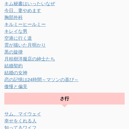
キム秘書はいったいなぜ
今日、妻やめます
胸部外科
キルミーヒールミー
キレイな男
空港に行く道
雲が描いた月明かり
黒の旋律
月桂樹洋服店の紳士たち
結婚契約
結婚の女神
恋の記憶は24時間～マソンの喜び～
傲慢と偏見
さ行
サム、マイウェイ
幸せをくれる人
知ってるワイフ