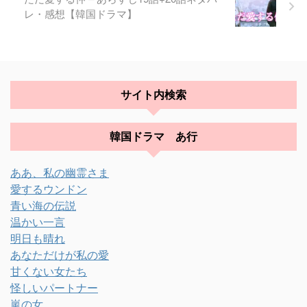
レ・感想【韓国ドラマ】
サイト内検索
韓国ドラマ あ行
ああ、私の幽霊さま
愛するウンドン
青い海の伝説
温かい一言
明日も晴れ
あなただけが私の愛
甘くない女たち
怪しいパートナー
嵐の女