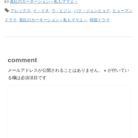
-
真紅のカーネーション～私もママよ～
-
アレックス
,
イ・イネ
,
ウ・ヒジン
,
パク・ジュンヒョク
,
ヒューマン
ドラマ
,
真紅のカーネーション～私もママよ～
,
韓国ドラマ
comment
メールアドレスが公開されることはありません。
※
が付いてい
る欄は必須項目です