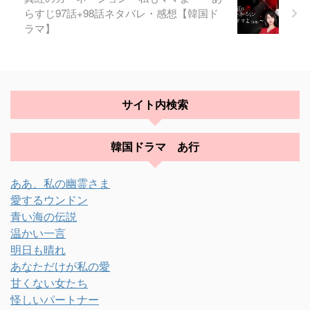
らすじ97話+98話ネタバレ・感想【韓国ド
ラマ】
サイト内検索
韓国ドラマ あ行
ああ、私の幽霊さま
愛するウンドン
青い海の伝説
温かい一言
明日も晴れ
あなただけが私の愛
甘くない女たち
怪しいパートナー