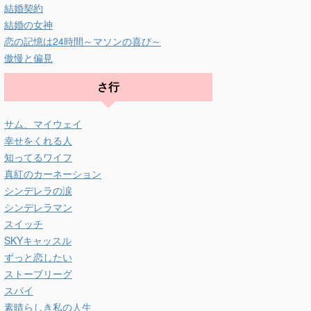
結婚契約
結婚の女神
恋の記憶は24時間～マソンの喜び～
傲慢と偏見
さ行
サム、マイウェイ
幸せをくれる人
知ってるワイフ
真紅のカーネーション
シンデレラの涙
シンデレラマン
スイッチ
SKYキャッスル
ずっと恋したい
ストーブリーグ
スパイ
素晴らしき私の人生