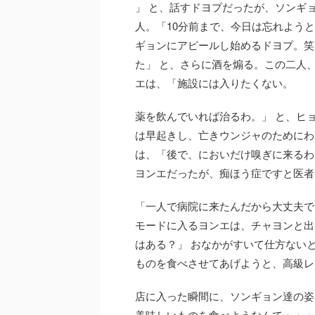
」 と、話すドヨプだったが、ソンギ
人。「10分前まで、今日は忘れよう
ギョンにアピールし始めるドヨプ。笑
た」 と、さらに酒を煽る。この二人、
エは、「施設には入りたくない。
薬を飲んでいれば治るわ。」 と、ヒ
は早起きし、亡きウンジャのためにわ
は、「後で、においだけ嗅ぎに来るわ
ヨンエだったが、痴ほう症ですと医者
「一人で病院に来たんだから大丈夫で
モードに入るヨンエは、チャヨンと出
はある？」 おなかがすいて仕方ない
ものを食べさせてあげようと、高級レ
店に入った瞬間に、ソンギョン達の姿
美味しいものを食べようなんて・・・