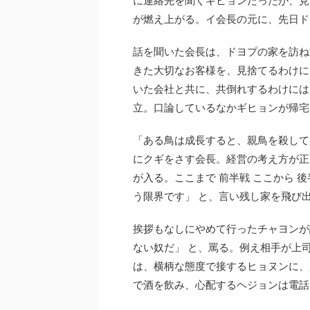
が燃え上がる。イ会長の元に、先日ド
話を聞いた会長は、ドヨプの家を訪ね
きた大切なお客様を、見捨てるわけに
いた会社と共に、共倒れするわけには
立。口論しているなかギヒョンが帰宅
「ある鳥は成長すると、親鳥を殺して
にクギをさす会長。経営の考え方が正
が入る。ここまで 前半戦 ここから 
う限界です」 と、言い残し家を飛び
挨拶もなしにやめて行ったチャヨンが
ない奴だ」 と、罵る。例え相手が上
は、横柄な態度で接するヒョヌンに、
で酒を飲み、心配するヘジョンは電話