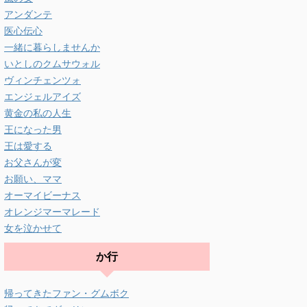
アンダンテ
医心伝心
一緒に暮らしませんか
いとしのクムサウォル
ヴィンチェンツォ
エンジェルアイズ
黄金の私の人生
王になった男
王は愛する
お父さんが変
お願い、ママ
オーマイビーナス
オレンジマーマレード
女を泣かせて
か行
帰ってきたファン・グムボク