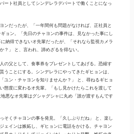
パート社員としてシンデレラデパートで働くことになっ
ヨンだったが、「一年間何も問題がなければ、正社員と
ンギョン。「先日のチャヨンの事件は、見なかった事にし
事に納得できないオ先輩だったが、「それなら監視カメラ
か？」 と、言われ、諦めざるを得ない。
人の父として、食事券をプレゼントしてあげる。恐縮す
貰うことにする。シンデレラにやってきたギヒョンは、
「ユン・チャヨンを知りませんか？」 と、尋ねるギヒョ
い態度に変わるオ先輩。「もし見かけたらこれを渡して
意地悪なオ先輩はグシャグシャに丸め「誰が渡すもんです
っそくチャヨンの事を発見。「久しぶりだね」 と、楽し
ジェインは嫉妬し、ギヒョンに電話をかける。チャヨン
て見ぬふりをしてジェインはしっかりと目撃。嫉妬の炎