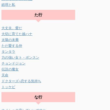
総理と私
た行
大丈夫、愛だ
大切に育てた娘ハナ
太陽の末裔
ただ愛する仲
タンタラ
力の強い女ト・ボンスン
チョンドジョン
伝説の魔女
天命
ドクターズ~恋する気持ち
トッケビ
な行