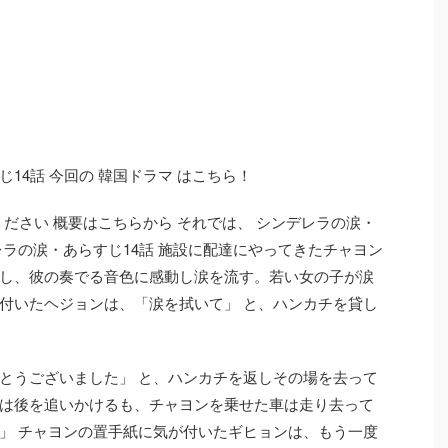
14話 今回の 韓国ドラマ はこちら！
ください 概要はこちらから それでは、 シンデレラの涙・
ラの涙・あらすじ14話 施設に配達にやってきたチャヨン
し、彼の奏でる音色に感動し涙を流す。若い女の子が涙
付いたヘジョンは、「涙を拭いて」 と、ハンカチを貸し
とうございました」 と、ハンカチを返しその場を去って
は後を追いかけるも、チャヨンを乗せた車は走り去って
」 チャヨンの置手紙に気が付いたギヒョンは、もう一度