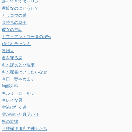
帰ってきてダーリン
家族なのにどうして
カッコウの巣
金持ちの息子
彼女の神話
カフェアントワーヌの秘密
頑張れチャンミ
貴婦人
君を守る恋
キム課長とソ理事
キム秘書はいったいなぜ
今日、妻やめます
胸部外科
キルミーヒールミー
キレイな男
空港に行く道
雲が描いた月明かり
黒の旋律
月桂樹洋服店の紳士たち