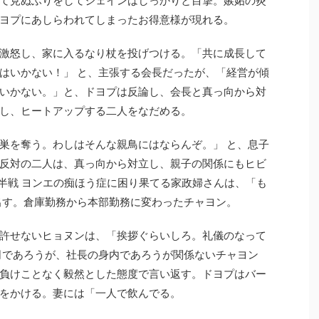
ヨプにあしらわれてしまったお得意様が現れる。
激怒し、家に入るなり杖を投げつける。「共に成長して
はいかない！」 と、主張する会長だったが、「経営が傾
いかない。」と、ドヨプは反論し、会長と真っ向から対
し、ヒートアップする二人をなだめる。
巣を奪う。わしはそんな親鳥にはならんぞ。」 と、息子
反対の二人は、真っ向から対立し、親子の関係にもヒビ
後半戦 ヨンエの痴ほう症に困り果てる家政婦さんは、「も
出す。倉庫勤務から本部勤務に変わったチャヨン。
許せないヒョヌンは、「挨拶ぐらいしろ。礼儀のなって
司であろうが、社長の身内であろうが関係ないチャヨン
負けことなく毅然とした態度で言い返す。ドヨプはバー
をかける。妻には「一人で飲んでる。