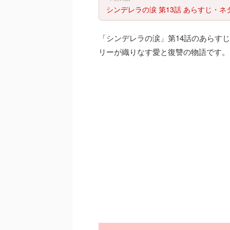
シンデレラの涙 第13話 あらすじ・ネ
「シンデレラの涙」第14話のあらす
リーが織りなす愛と復讐の物語です。