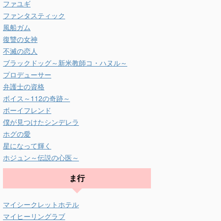
ファユギ
ファンタスティック
風船ガム
復讐の女神
不滅の恋人
ブラックドッグ～新米教師コ・ハヌル～
プロデューサー
弁護士の資格
ボイス～112の奇跡～
ボーイフレンド
僕が見つけたシンデレラ
ホグの愛
星になって輝く
ホジュン～伝説の心医～
ま行
マイシークレットホテル
マイヒーリングラブ