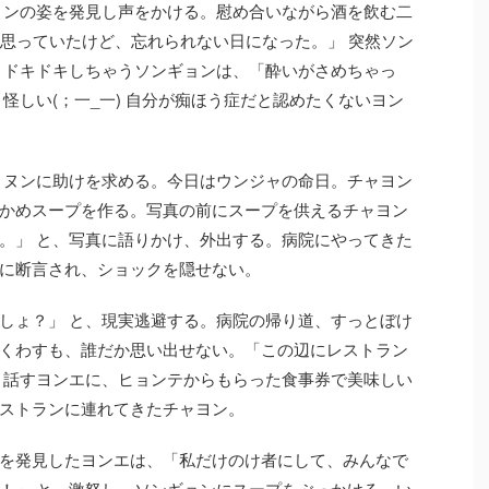
ョンの姿を発見し声をかける。慰め合いながら酒を飲む二
と思っていたけど、忘れられない日になった。」 突然ソン
 ドキドキしちゃうソンギョンは、「酔いがさめちゃっ
怪しい(；一_一) 自分が痴ほう症だと認めたくないヨン
ョヌンに助けを求める。今日はウンジャの命日。チャヨン
かめスープを作る。写真の前にスープを供えるチャヨン
。」 と、写真に語りかけ、外出する。病院にやってきた
に断言され、ショックを隠せない。
しょ？」 と、現実逃避する。病院の帰り道、すっとぼけ
くわすも、誰だか思い出せない。「この辺にレストラン
と話すヨンエに、ヒョンテからもらった食事券で美味しい
ストランに連れてきたチャヨン。
を発見したヨンエは、「私だけのけ者にして、みんなで
！」 と、激怒し、ソンギョンにスープをぶっかける。い