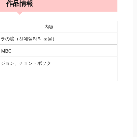
作品情報
内容
ラの涙（신데렐라의 눈물）
・MBC
ヒジョン、チョン・ボソク