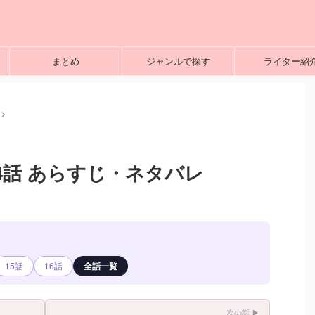
まとめ
ジャンルで探す
ライター紹
>
4話 あらすじ・ネタバレ
15話
16話
全話一覧
次の話 ▶