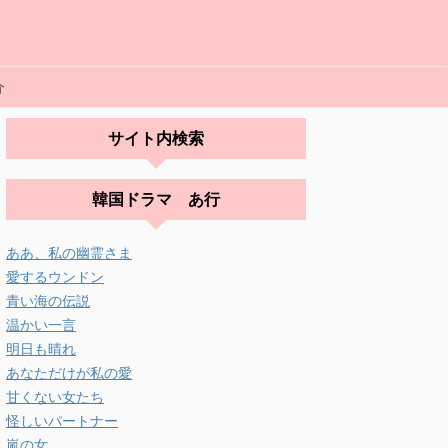
介
サイト内検索
韓国ドラマ あ行
ああ、私の幽霊さま
愛するウンドン
青い海の伝説
温かい一言
明日も晴れ
あなただけが私の愛
甘くない女たち
怪しいパートナー
嵐の女