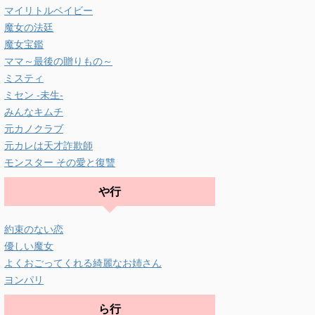
マイリトルベイビー
魔女の法廷
魔女宝鑑
ママ～最後の贈りもの～
ミスティ
ミセン -未生-
みんなキムチ
元カノクラブ
元カレは天才詐欺師
モンスター その愛と復讐
や行
約束のない恋
優しい魔女
よくおごってくれる綺麗なお姉さん
ヨンパリ
ら行