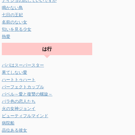
ナイショの恋していいですか
鳴かない鳥
七日の王妃
名前のない女
匂いを見る少女
熱愛
は行
パパはスーパースター
果てしない愛
ハートトゥハート
パーフェクトカップル
バベル～愛と復讐の螺旋～
バラ色の恋人たち
火の女神ジョンイ
ビューティフルマインド
病院船
品位ある彼女