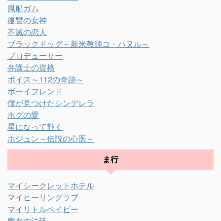
風船ガム
復讐の女神
不滅の恋人
ブラックドッグ～新米教師コ・ハヌル～
プロデューサー
弁護士の資格
ボイス～112の奇跡～
ボーイフレンド
僕が見つけたシンデレラ
ホグの愛
星になって輝く
ホジュン～伝説の心医～
ま行
マイシークレットホテル
マイヒーリングラブ
マイリトルベイビー
魔女の法廷