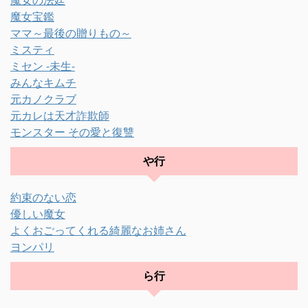
魔女宝鑑
ママ～最後の贈りもの～
ミスティ
ミセン -未生-
みんなキムチ
元カノクラブ
元カレは天才詐欺師
モンスター その愛と復讐
や行
約束のない恋
優しい魔女
よくおごってくれる綺麗なお姉さん
ヨンパリ
ら行