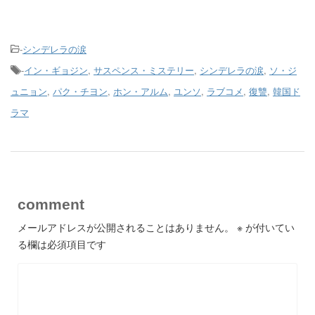
-
シンデレラの涙
-
イン・ギョジン
,
サスペンス・ミステリー
,
シンデレラの涙
,
ソ・ジ
ュニョン
,
パク・チヨン
,
ホン・アルム
,
ユンソ
,
ラブコメ
,
復讐
,
韓国ド
ラマ
comment
メールアドレスが公開されることはありません。
※
が付いてい
る欄は必須項目です