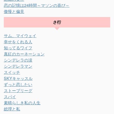
恋の記憶は24時間～マソンの喜び～
傲慢と偏見
さ行
サム、マイウェイ
幸せをくれる人
知ってるワイフ
真紅のカーネーション
シンデレラの涙
シンデレラマン
スイッチ
SKYキャッスル
ずっと恋したい
ストーブリーグ
スパイ
素晴らしき私の人生
総理と私