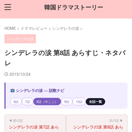
韓国ドラマストーリー
HOME
>
ドラマレビュー
>
シンデレラの涙
>
シンデレラの涙
シンデレラの涙 第8話 あらすじ・ネタバ
レ
2015/10/24
シンデレラの涙 — 話数ナビ
6話
7話
8話（今ここ）
9話
10話
全話一覧
◀ 前の話
次の話 ▶
シンデレラの涙 第7話 あら
シンデレラの涙 第9話 あら