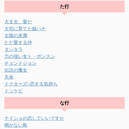
た行
大丈夫、愛だ
大切に育てた娘ハナ
太陽の末裔
ただ愛する仲
タンタラ
力の強い女ト・ボンスン
チョンドジョン
伝説の魔女
天命
ドクターズ~恋する気持ち
トッケビ
な行
ナイショの恋していいですか
鳴かない鳥