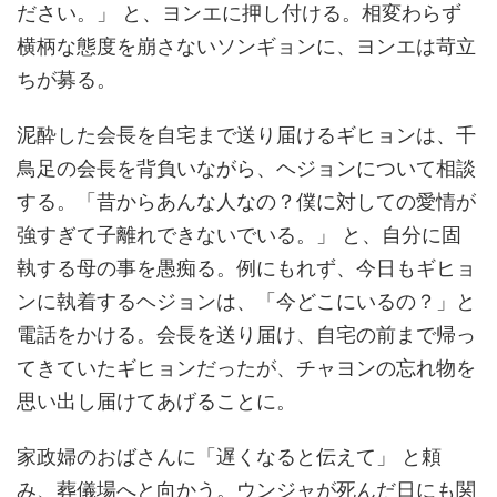
ださい。」 と、ヨンエに押し付ける。相変わらず
横柄な態度を崩さないソンギョンに、ヨンエは苛立
ちが募る。
泥酔した会長を自宅まで送り届けるギヒョンは、千
鳥足の会長を背負いながら、ヘジョンについて相談
する。「昔からあんな人なの？僕に対しての愛情が
強すぎて子離れできないでいる。」 と、自分に固
執する母の事を愚痴る。例にもれず、今日もギヒョ
ンに執着するヘジョンは、「今どこにいるの？」と
電話をかける。会長を送り届け、自宅の前まで帰っ
てきていたギヒョンだったが、チャヨンの忘れ物を
思い出し届けてあげることに。
家政婦のおばさんに「遅くなると伝えて」 と頼
み、葬儀場へと向かう。ウンジャが死んだ日にも関