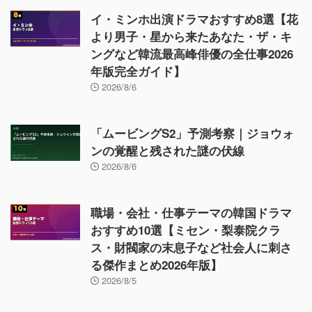
イ・ミンホ出演ドラマおすすめ8選【花
より男子・星から来たあなた・ザ・キ
ングなど韓流最高峰俳優の全仕事2026
年版完全ガイド】
2026/8/6
「ムービングS2」予測考察｜ジョウォ
ンの覚醒と残された謎の伏線
2026/8/6
職場・会社・仕事テーマの韓国ドラマ
おすすめ10選【ミセン・梨泰院クラ
ス・財閥家の末息子など社会人に刺さ
る傑作まとめ2026年版】
2026/8/5