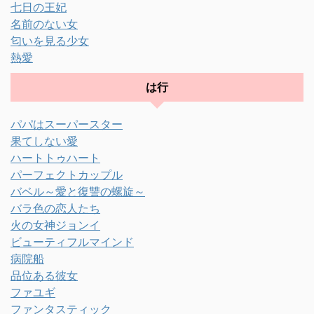
七日の王妃
名前のない女
匂いを見る少女
熱愛
は行
パパはスーパースター
果てしない愛
ハートトゥハート
パーフェクトカップル
バベル～愛と復讐の螺旋～
バラ色の恋人たち
火の女神ジョンイ
ビューティフルマインド
病院船
品位ある彼女
ファユギ
ファンタスティック