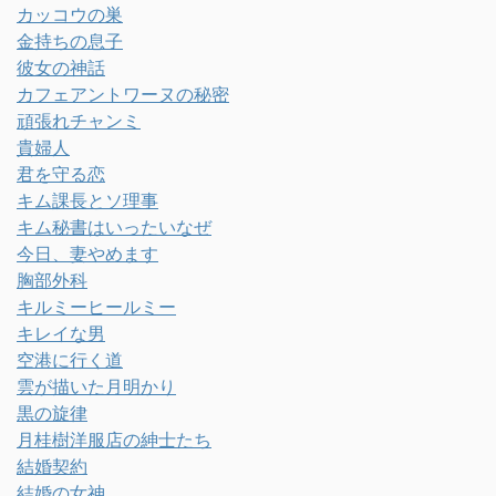
カッコウの巣
金持ちの息子
彼女の神話
カフェアントワーヌの秘密
頑張れチャンミ
貴婦人
君を守る恋
キム課長とソ理事
キム秘書はいったいなぜ
今日、妻やめます
胸部外科
キルミーヒールミー
キレイな男
空港に行く道
雲が描いた月明かり
黒の旋律
月桂樹洋服店の紳士たち
結婚契約
結婚の女神