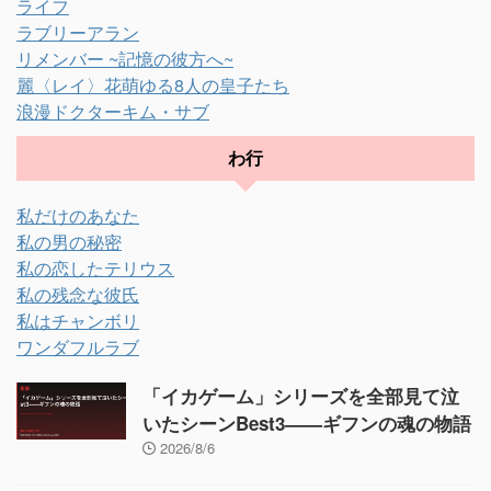
ライフ
ラブリーアラン
リメンバー ~記憶の彼方へ~
麗〈レイ〉花萌ゆる8人の皇子たち
浪漫ドクターキム・サブ
わ行
私だけのあなた
私の男の秘密
私の恋したテリウス
私の残念な彼氏
私はチャンボリ
ワンダフルラブ
「イカゲーム」シリーズを全部見て泣
いたシーンBest3——ギフンの魂の物語
2026/8/6