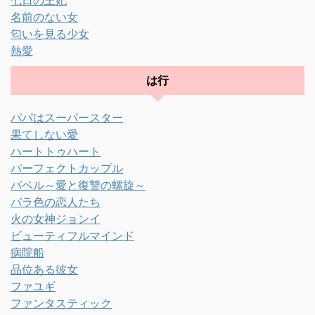
名前のない女
匂いを見る少女
熱愛
は行
パパはスーパースター
果てしない愛
ハートトゥハート
パーフェクトカップル
バベル～愛と復讐の螺旋～
バラ色の恋人たち
火の女神ジョンイ
ビューティフルマインド
病院船
品位ある彼女
ファユギ
ファンタスティック