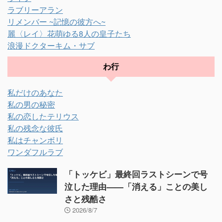
ラブリーアラン
リメンバー ~記憶の彼方へ~
麗〈レイ〉花萌ゆる8人の皇子たち
浪漫ドクターキム・サブ
わ行
私だけのあなた
私の男の秘密
私の恋したテリウス
私の残念な彼氏
私はチャンボリ
ワンダフルラブ
「トッケビ」最終回ラストシーンで号
泣した理由——「消える」ことの美し
さと残酷さ
2026/8/7