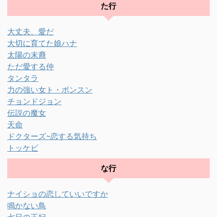
た行
大丈夫、愛だ
大切に育てた娘ハナ
太陽の末裔
ただ愛する仲
タンタラ
力の強い女ト・ボンスン
チョンドジョン
伝説の魔女
天命
ドクターズ~恋する気持ち
トッケビ
な行
ナイショの恋していいですか
鳴かない鳥
七日の王妃