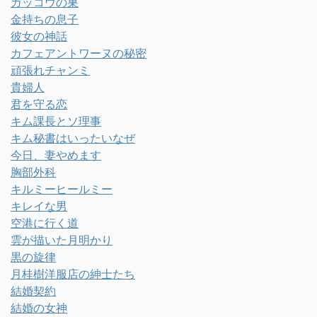
カッコウの巣
金持ちの息子
彼女の神話
カフェアントワーヌの秘密
頑張れチャンミ
貴婦人
君を守る恋
キム課長とソ理事
キム秘書はいったいなぜ
今日、妻やめます
胸部外科
キルミーヒールミー
キレイな男
空港に行く道
雲が描いた月明かり
黒の旋律
月桂樹洋服店の紳士たち
結婚契約
結婚の女神