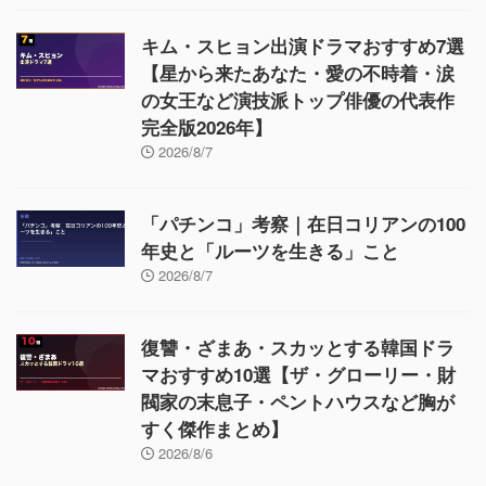
キム・スヒョン出演ドラマおすすめ7選
【星から来たあなた・愛の不時着・涙
の女王など演技派トップ俳優の代表作
完全版2026年】
2026/8/7
「パチンコ」考察｜在日コリアンの100
年史と「ルーツを生きる」こと
2026/8/7
復讐・ざまあ・スカッとする韓国ドラ
マおすすめ10選【ザ・グローリー・財
閥家の末息子・ペントハウスなど胸が
すく傑作まとめ】
2026/8/6