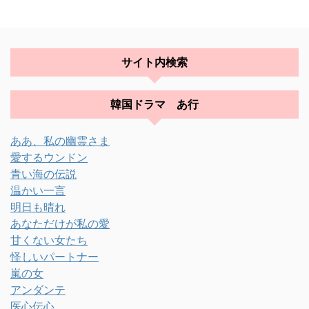
サイト内検索
韓国ドラマ あ行
ああ、私の幽霊さま
愛するウンドン
青い海の伝説
温かい一言
明日も晴れ
あなただけが私の愛
甘くない女たち
怪しいパートナー
嵐の女
アンダンテ
医心伝心