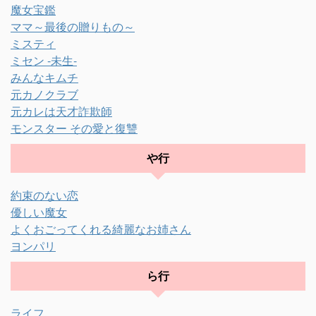
魔女宝鑑
ママ～最後の贈りもの～
ミスティ
ミセン -未生-
みんなキムチ
元カノクラブ
元カレは天才詐欺師
モンスター その愛と復讐
や行
約束のない恋
優しい魔女
よくおごってくれる綺麗なお姉さん
ヨンパリ
ら行
ライフ