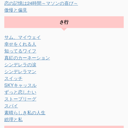
恋の記憶は24時間～マソンの喜び～
傲慢と偏見
さ行
サム、マイウェイ
幸せをくれる人
知ってるワイフ
真紅のカーネーション
シンデレラの涙
シンデレラマン
スイッチ
SKYキャッスル
ずっと恋したい
ストーブリーグ
スパイ
素晴らしき私の人生
総理と私