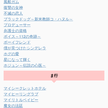
風船ガム
復讐の女神
不滅の恋人
ブラックドッグ～新米教師コ・ハヌル～
プロデューサー
弁護士の資格
ボイス～112の奇跡～
ボーイフレンド
僕が見つけたシンデレラ
ホグの愛
星になって輝く
ホジュン～伝説の心医～
ま行
マイシークレットホテル
マイヒーリングラブ
マイリトルベイビー
魔女の法廷