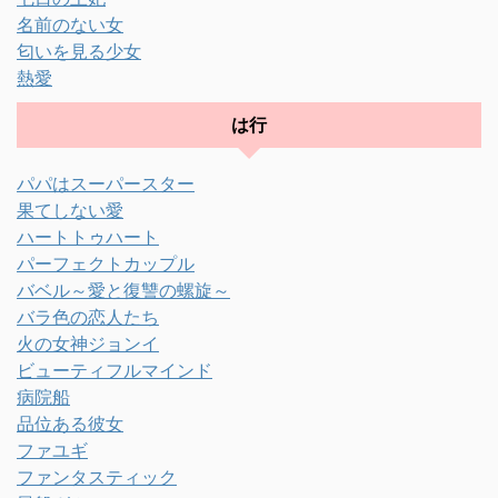
名前のない女
匂いを見る少女
熱愛
は行
パパはスーパースター
果てしない愛
ハートトゥハート
パーフェクトカップル
バベル～愛と復讐の螺旋～
バラ色の恋人たち
火の女神ジョンイ
ビューティフルマインド
病院船
品位ある彼女
ファユギ
ファンタスティック