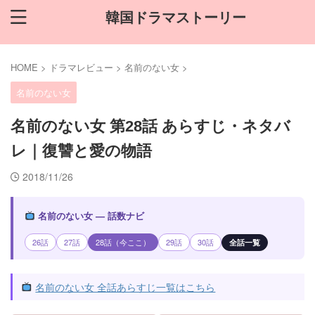
韓国ドラマストーリー
HOME
>
ドラマレビュー
>
名前のない女
>
名前のない女
名前のない女 第28話 あらすじ・ネタバ
レ｜復讐と愛の物語
2018/11/26
名前のない女 — 話数ナビ
26話
27話
28話（今ここ）
29話
30話
全話一覧
名前のない女 全話あらすじ一覧はこちら