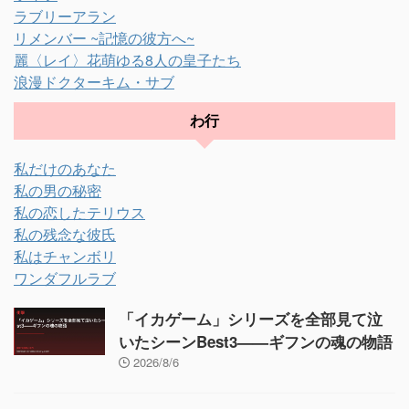
ラブリーアラン
リメンバー ~記憶の彼方へ~
麗〈レイ〉花萌ゆる8人の皇子たち
浪漫ドクターキム・サブ
わ行
私だけのあなた
私の男の秘密
私の恋したテリウス
私の残念な彼氏
私はチャンボリ
ワンダフルラブ
「イカゲーム」シリーズを全部見て泣
いたシーンBest3——ギフンの魂の物語
2026/8/6