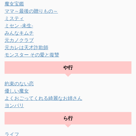
魔女宝鑑
ママ～最後の贈りもの～
ミスティ
ミセン -未生-
みんなキムチ
元カノクラブ
元カレは天才詐欺師
モンスター その愛と復讐
や行
約束のない恋
優しい魔女
よくおごってくれる綺麗なお姉さん
ヨンパリ
ら行
ライフ