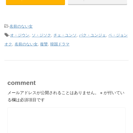
-
名前のない女
-
オ・ジウン
,
ソ・ジソク
,
チェ・ユンソ
,
パク・ユンジェ
,
ペ・ジョン
オク
,
名前のない女
,
復讐
,
韓国ドラマ
comment
メールアドレスが公開されることはありません。
※
が付いてい
る欄は必須項目です