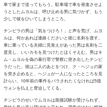
車で家まで送ってもらう。駐車場で車を発進させよ
うとしたムヨルは、呼び止める男に気づかず、もう
少しで彼をひいてしまうところ。
チンピラの男は「気をつけろ！」と声を荒げ、ムヨ
ルは、何かあれば連絡くださいと彼に名刺を渡す。
車に乗っている夫婦に見覚えがあった男は名刺を二
度見し、いいカモを見つけたとほくそえむ。男はキ
ム・ムヨルを偽の暴行罪で警察に突き出したチンピ
ラだった。彼は二人のあとをつけ、ク・ヘジュの家
を突き止めると、ヘジュが一人になったところを見
計らい、10年前の事件をバラされたくなければ5億
ウォンを払えと脅迫してくる。
チンピラのせいでムヨルは面接試験が受けられず、
母妹を島に売り飛ばすと言われ、尋常ではない精神