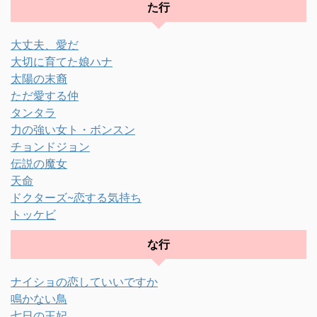
た行
大丈夫、愛だ
大切に育てた娘ハナ
太陽の末裔
ただ愛する仲
タンタラ
力の強い女ト・ボンスン
チョンドジョン
伝説の魔女
天命
ドクターズ~恋する気持ち
トッケビ
な行
ナイショの恋していいですか
鳴かない鳥
七日の王妃