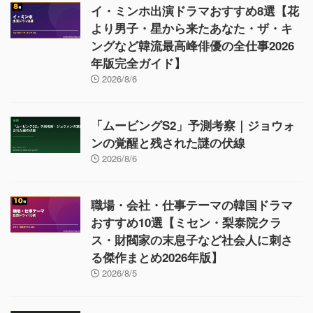
イ・ミンホ出演ドラマおすすめ8選【花
より男子・星から来たあなた・ザ・キ
ングなど韓流最高峰俳優の全仕事2026
年版完全ガイド】
2026/8/6
「ムービングS2」予測考察｜ジョウォ
ンの覚醒と残された謎の伏線
2026/8/6
職場・会社・仕事テーマの韓国ドラマ
おすすめ10選【ミセン・梨泰院クラ
ス・財閥家の末息子など社会人に刺さ
る傑作まとめ2026年版】
2026/8/5