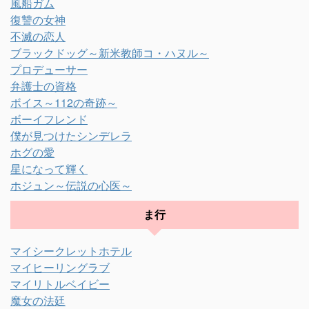
風船ガム
復讐の女神
不滅の恋人
ブラックドッグ～新米教師コ・ハヌル～
プロデューサー
弁護士の資格
ボイス～112の奇跡～
ボーイフレンド
僕が見つけたシンデレラ
ホグの愛
星になって輝く
ホジュン～伝説の心医～
ま行
マイシークレットホテル
マイヒーリングラブ
マイリトルベイビー
魔女の法廷