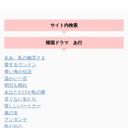
サイト内検索
韓国ドラマ あ行
ああ、私の幽霊さま
愛するウンドン
青い海の伝説
温かい一言
明日も晴れ
あなただけが私の愛
甘くない女たち
怪しいパートナー
嵐の女
アンダンテ
医心伝心